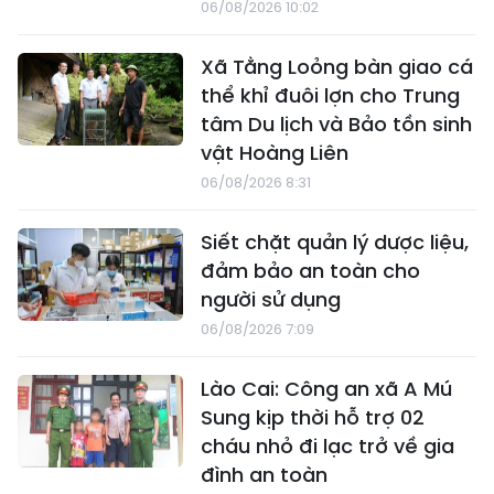
06/08/2026 10:02
Xã Tằng Loỏng bàn giao cá
thể khỉ đuôi lợn cho Trung
tâm Du lịch và Bảo tồn sinh
vật Hoàng Liên
06/08/2026 8:31
Siết chặt quản lý dược liệu,
đảm bảo an toàn cho
người sử dụng
06/08/2026 7:09
Lào Cai: Công an xã A Mú
Sung kịp thời hỗ trợ 02
cháu nhỏ đi lạc trở về gia
đình an toàn