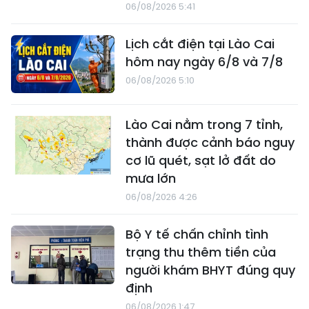
06/08/2026 5:41
Lịch cắt điện tại Lào Cai
hôm nay ngày 6/8 và 7/8
06/08/2026 5:10
Lào Cai nằm trong 7 tỉnh,
thành được cảnh báo nguy
cơ lũ quét, sạt lở đất do
mưa lớn
06/08/2026 4:26
Bộ Y tế chấn chỉnh tình
trạng thu thêm tiền của
người khám BHYT đúng quy
định
06/08/2026 1:47