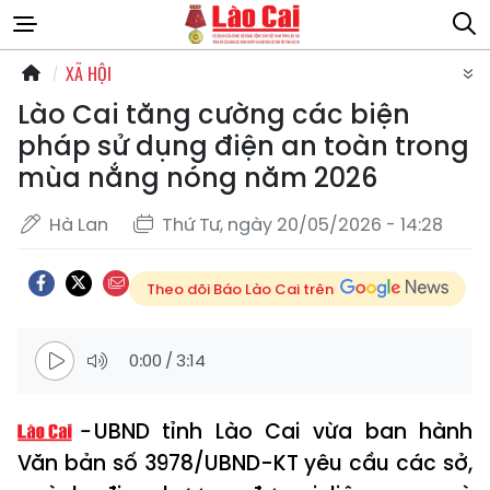
XÃ HỘI
Lào Cai tăng cường các biện
pháp sử dụng điện an toàn trong
mùa nắng nóng năm 2026
Hà Lan
Thứ Tư, ngày 20/05/2026 - 14:28
Theo dõi Báo Lào Cai trên
0:00
/
3:14
UBND tỉnh Lào Cai vừa ban hành
Văn bản số 3978/UBND-KT yêu cầu các sở,