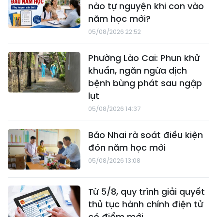
nào tự nguyện khi con vào
năm học mới?
05/08/2026 22:52
Phường Lào Cai: Phun khử
khuẩn, ngăn ngừa dịch
bệnh bùng phát sau ngập
lụt
05/08/2026 14:37
Bảo Nhai rà soát điều kiện
đón năm học mới
05/08/2026 13:08
Từ 5/8, quy trình giải quyết
thủ tục hành chính điện tử
có điểm mới