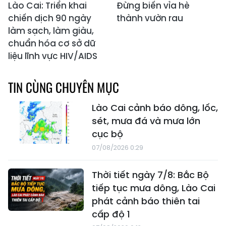
Lào Cai: Triển khai
Đừng biến vỉa hè
chiến dịch 90 ngày
thành vườn rau
làm sạch, làm giàu,
chuẩn hóa cơ sở dữ
liệu lĩnh vực HIV/AIDS
TIN CÙNG CHUYÊN MỤC
Lào Cai cảnh báo dông, lốc,
sét, mưa đá và mưa lớn
cục bộ
07/08/2026 0:29
Thời tiết ngày 7/8: Bắc Bộ
tiếp tục mưa dông, Lào Cai
phát cảnh báo thiên tai
cấp độ 1