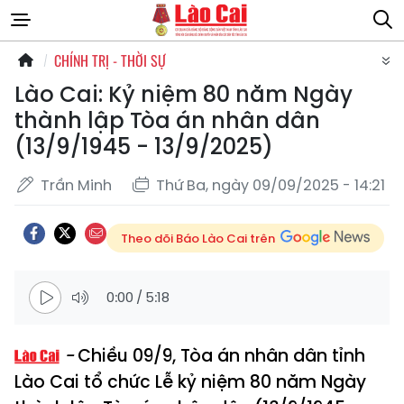
CHÍNH TRỊ - THỜI SỰ
Lào Cai: Kỷ niệm 80 năm Ngày
thành lập Tòa án nhân dân
(13/9/1945 - 13/9/2025)
Trần Minh
Thứ Ba, ngày 09/09/2025 - 14:21
Theo dõi Báo Lào Cai trên
0:00
/
5:18
Chiều 09/9, Tòa án nhân dân tỉnh
Lào Cai tổ chức Lễ kỷ niệm 80 năm Ngày