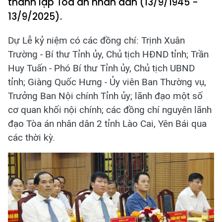
thành lập Tòa án nhân dân (13/9/1945 -
13/9/2025).
Dự Lễ kỷ niệm có các đồng chí: Trịnh Xuân
Trường - Bí thư Tỉnh ủy, Chủ tịch HĐND tỉnh; Trần
Huy Tuấn - Phó Bí thư Tỉnh ủy, Chủ tịch UBND
tỉnh; Giàng Quốc Hưng - Ủy viên Ban Thường vụ,
Trưởng Ban Nội chính Tỉnh ủy; lãnh đạo một số
cơ quan khối nội chính; các đồng chí nguyên lãnh
đạo Tòa án nhân dân 2 tỉnh Lào Cai, Yên Bái qua
các thời kỳ.