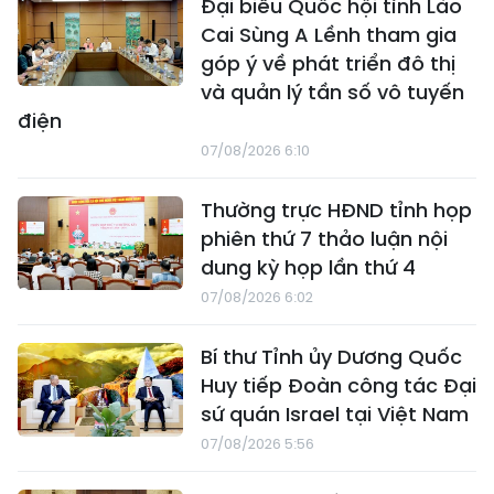
Đại biểu Quốc hội tỉnh Lào
Cai Sùng A Lềnh tham gia
góp ý về phát triển đô thị
và quản lý tần số vô tuyến
điện
07/08/2026 6:10
Thường trực HĐND tỉnh họp
phiên thứ 7 thảo luận nội
dung kỳ họp lần thứ 4
07/08/2026 6:02
Bí thư Tỉnh ủy Dương Quốc
Huy tiếp Đoàn công tác Đại
sứ quán Israel tại Việt Nam
07/08/2026 5:56