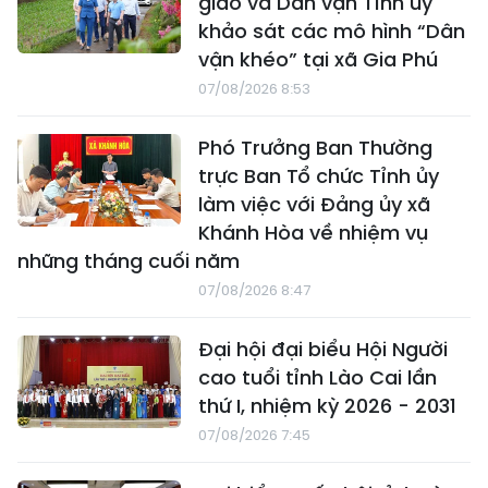
giáo và Dân vận Tỉnh ủy
khảo sát các mô hình “Dân
vận khéo” tại xã Gia Phú
07/08/2026 8:53
Phó Trưởng Ban Thường
trực Ban Tổ chức Tỉnh ủy
làm việc với Đảng ủy xã
Khánh Hòa về nhiệm vụ
những tháng cuối năm
07/08/2026 8:47
Đại hội đại biểu Hội Người
cao tuổi tỉnh Lào Cai lần
thứ I, nhiệm kỳ 2026 - 2031
07/08/2026 7:45