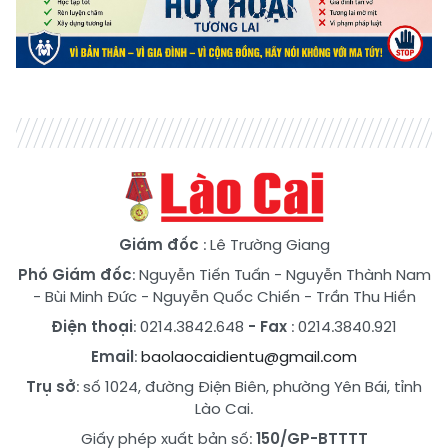
Giám đốc
: Lê Trường Giang
Phó Giám đốc
:
Nguyễn Tiến Tuấn
-
Nguyễn Thành Nam
-
Bùi Minh Đức
-
Nguyễn Quốc Chiến
-
Trần Thu Hiền
Điện thoại
: 0214.3842.648
- Fax
: 0214.3840.921
Email
:
baolaocaidientu@gmail.com
Trụ sở
: số 1024, đường Điện Biên, phường Yên Bái, tỉnh
Lào Cai.
Giấy phép xuất bản số:
150/GP-BTTTT