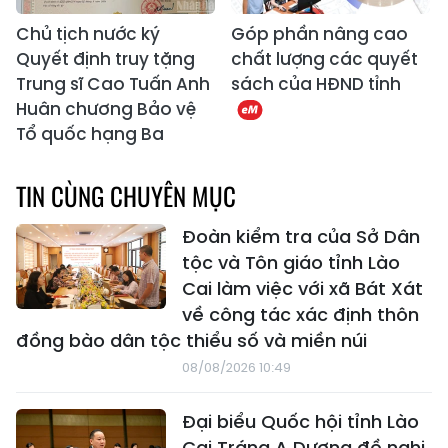
Chủ tịch nước ký
Góp phần nâng cao
Quyết định truy tặng
chất lượng các quyết
Trung sĩ Cao Tuấn Anh
sách của HĐND tỉnh
Huân chương Bảo vệ
Tổ quốc hạng Ba
TIN CÙNG CHUYÊN MỤC
Đoàn kiểm tra của Sở Dân
tộc và Tôn giáo tỉnh Lào
Cai làm việc với xã Bát Xát
về công tác xác định thôn
đồng bào dân tộc thiểu số và miền núi
08/08/2026 10:49
Đại biểu Quốc hội tỉnh Lào
Cai Tráng A Dương đề nghị