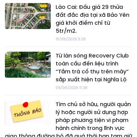
Lào Cai: Đấu giá 29 thửa
đất đắc địa tại xã Bảo Yên
giá khởi điểm chỉ từ
5tr/m2.
15/06/2026 5:26
Từ làn sóng Recovery Club
toàn cầu đến liệu trình
“Tắm trà cổ thụ trên mây”
sắp xuất hiện tại Nghĩa Lộ
09/06/2026 11:38
Tìm chủ sở hữu, người quản
lý hoặc người sử dụng hợp
pháp phương tiện vi phạm
hành chính trong lĩnh vực
giao thông đường bộ đã quá thời hạn tạm giữ