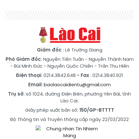
Giám đốc
: Lê Trường Giang
Phó Giám đốc
:
Nguyễn Tiến Tuấn
-
Nguyễn Thành Nam
-
Bùi Minh Đức
-
Nguyễn Quốc Chiến
-
Trần Thu Hiền
Điện thoại
: 0214.3842.648
- Fax
: 0214.3840.921
Email
:
baolaocaidientu@gmail.com
Trụ sở
: số 1024, đường Điện Biên, phường Yên Bái, tỉnh
Lào Cai.
Giấy phép xuất bản số:
150/GP-BTTTT
Bộ Thông tin và Truyền thông cấp ngày 22/03/2022