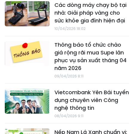
Các dòng máy chạy bộ tại
nhà: Giải pháp vàng cho
sức khỏe gia đình hiện đại
10/04/2026 18:02
Thông báo tổ chức chào
giá rộng rãi mua Supe lân
phục vụ sản xuất tháng 04
năm 2026
09/04/2026 8:11
Vietcombank Yên Bái tuyển
dụng chuyên viên Công
nghệ thông tin
08/04/2026 9:11
Nếp Nam Lá Xanh chuẩn vị: