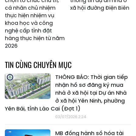
chọn tổ chức chủ trì,
thông tin dự án nhà ở
cá nhân chủ nhiệm
xã hội đường Điện Biên
thực hiện nhiệm vụ
khoa học và công
nghệ cấp tỉnh đặt
hàng thực hiện từ năm
2026
TIN CÙNG CHUYÊN MỤC
THÔNG BÁO: Thời gian tiếp
nhận hồ sơ đăng ký mua
nhà ở xã hội tại Dự án Nhà
ở xã hội Yên Ninh, phường
Yên Bái, tỉnh Lào Cai (Đợt 1)
03/07/2026 2:24
MB đồng hành số hóa tài