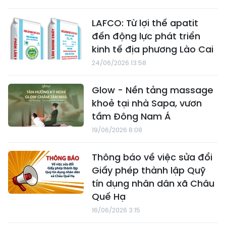
LAFCO: Từ lợi thế apatit
đến động lực phát triển
kinh tế địa phương Lào Cai
24/06/2026 13:58
Glow - Nền tảng massage
khoẻ tại nhà Sapa, vươn
tầm Đông Nam Á
19/06/2026 8:08
Thông báo về việc sửa đổi
Giấy phép thành lập Quỹ
tín dụng nhân dân xã Châu
Quế Hạ
16/06/2026 3:15