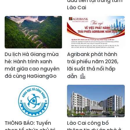
đầu tiên tại trung tâm
Lào Cai
Du lịch Hà Giang mùa
Agribank phát hành
hè: Hành trình xanh
trái phiếu năm 2026,
mát giữa cao nguyên
lãi suất thả nổi hấp
đá cùng HaGiangGo
dẫn
THÔNG BÁO: Tuyển
Lào Cai công bố