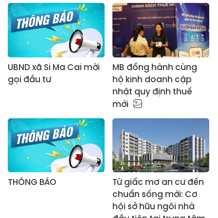
UBND xã Si Ma Cai mời
MB đồng hành cùng
gọi đầu tư
hộ kinh doanh cập
nhật quy định thuế
mới
THÔNG BÁO
Từ giấc mơ an cư đến
chuẩn sống mới: Cơ
hội sở hữu ngôi nhà