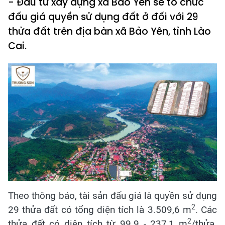
- Đầu tư xây dựng xã Bảo Yên sẽ tổ chức
đấu giá quyền sử dụng đất ở đối với 29
thửa đất trên địa bàn xã Bảo Yên, tỉnh Lào
Cai.
Theo thông báo, tài sản đấu giá là quyền sử dụng
2
29 thửa đất có tổng diện tích là 3.509,6 m
. Các
2
thửa đất có diện tích từ 99.9 - 237,1 m
/thửa.