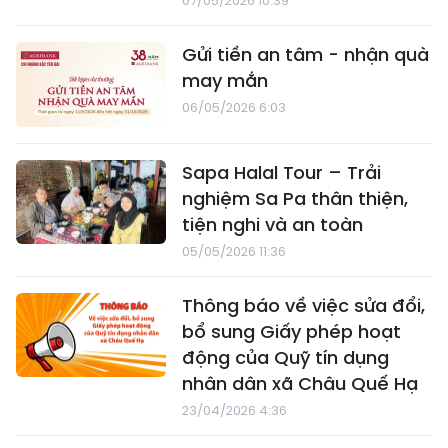
07/05/2026 10:39
Gửi tiền an tâm - nhận quà
may mắn
06/05/2026 6:03
Sapa Halal Tour – Trải
nghiệm Sa Pa thân thiện,
tiện nghi và an toàn
05/05/2026 11:36
Thông báo về việc sửa đổi,
bổ sung Giấy phép hoạt
động của Quỹ tín dụng
nhân dân xã Châu Quế Hạ
23/04/2026 4:36