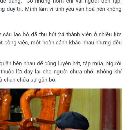
ề dễ dàng. “Có những hôm chỉ vài người đến tập,
g duy trì. Mình làm vì tình yêu văn hoá nên không
 câu lạc bộ đã thu hút 24 thành viên ở nhiều lứa
ột công việc, một hoàn cảnh khác nhau nhưng đều
 quần bên nhau để cùng luyện hát, tập múa. Người
 thuộc lời dạy lại cho người chưa nhớ. Không khí
và chan chứa sự gắn bó.