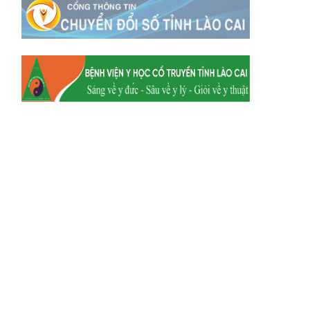
Xã Tằng Loỏng
Xã Gia Phú
Xã Mường
Xã Dền Sáng
Hum
Xã Y Tý
Xã A Mú Sung
Xã Trịnh Tường
Xã Nậm Chày
Xã Bản Xèo
Xã Bát Xát
Xã Võ Lao
Xã Khánh Yên
Xã Văn Bàn
Xã Dương Quỳ
Xã Chiềng Ken
Xã Minh Lương
Xã Nậm Chảy
Xã Bảo Yên
Xã Nghĩa Đô
Xã Thượng Hà
Xã Xuân Hòa
Xã Phúc Khánh