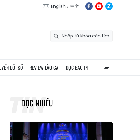
English
中文
UYỂN ĐỔI SỐ
REVIEW LÀO CAI
ĐỌC BÁO IN
ĐỌC NHIỀU