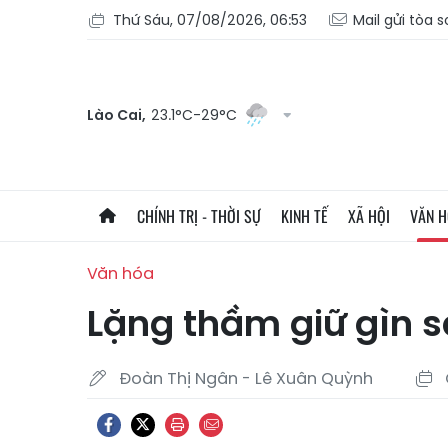
Thứ Sáu, 07/08/2026, 06:53
Mail gửi tòa 
Lào Cai,
23.1°C-29°C
CHÍNH TRỊ - THỜI SỰ
KINH TẾ
XÃ HỘI
VĂN 
Văn hóa
Lặng thầm giữ gìn 
Đoàn Thị Ngân - Lê Xuân Quỳnh