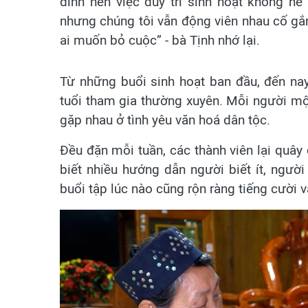
đình nên việc duy trì sinh hoạt không h
nhưng chúng tôi vẫn động viên nhau cố gắn
ai muốn bỏ cuộc” - bà Tịnh nhớ lại.
Từ những buổi sinh hoạt ban đầu, đến nay
tuổi tham gia thường xuyên. Mỗi người m
gặp nhau ở tình yêu văn hoá dân tộc.
Đều đặn mỗi tuần, các thành viên lại quây
biết nhiều hướng dẫn người biết ít, người
buổi tập lúc nào cũng rộn ràng tiếng cười 