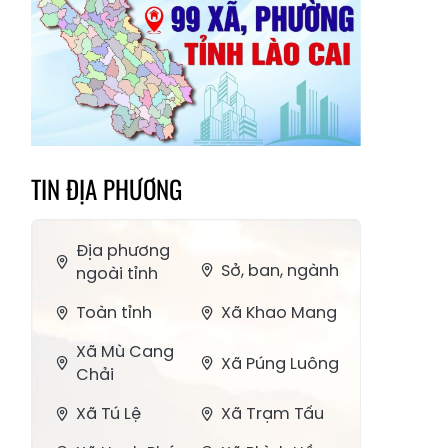
TIN ĐỊA PHƯƠNG
Địa phương
Sở, ban, ngành
ngoài tỉnh
Toàn tỉnh
Xã Khao Mang
Xã Mù Cang
Xã Púng Luông
Chải
Xã Tú Lệ
Xã Trạm Tấu