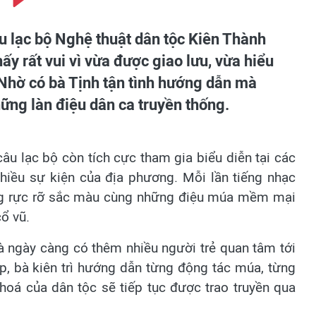
u lạc bộ Nghệ thuật dân tộc Kiên Thành
hấy rất vui vì vừa được giao lưu, vừa hiểu
Nhờ có bà Tịnh tận tình hướng dẫn mà
ững làn điệu dân ca truyền thống.
câu lạc bộ còn tích cực tham gia biểu diễn tại các
nhiều sự kiện của địa phương. Mỗi lần tiếng nhạc
ống rực rỡ sắc màu cùng những điệu múa mềm mại
cổ vũ.
là ngày càng có thêm nhiều người trẻ quan tâm tới
p, bà kiên trì hướng dẫn từng động tác múa, từng
hoá của dân tộc sẽ tiếp tục được trao truyền qua