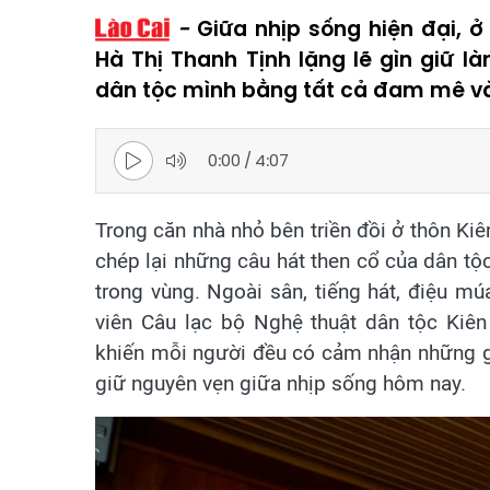
Giữa nhịp sống hiện đại, 
Hà Thị Thanh Tịnh lặng lẽ gìn giữ l
dân tộc mình bằng tất cả đam mê v
0:00
/
4:07
Trong căn nhà nhỏ bên triền đồi ở thôn Kiê
chép lại những câu hát then cổ của dân t
trong vùng. Ngoài sân, tiếng hát, điệu mú
viên Câu lạc bộ Nghệ thuật dân tộc Kiên
khiến mỗi người đều có cảm nhận những gi
giữ nguyên vẹn giữa nhịp sống hôm nay.