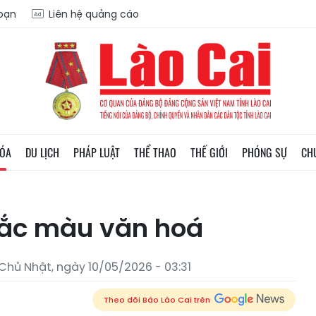
soạn
Liên hệ quảng cáo
HÓA
DU LỊCH
PHÁP LUẬT
THỂ THAO
THẾ GIỚI
PHÓNG SỰ
CH
sắc màu văn hoá
Chủ Nhật, ngày 10/05/2026 - 03:31
Theo dõi Báo Lào Cai trên