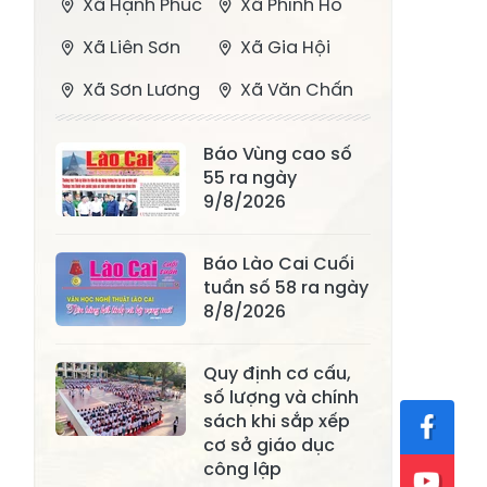
Xã Hạnh Phúc
Xã Phình Hồ
Xã Liên Sơn
Xã Gia Hội
Xã Sơn Lương
Xã Văn Chấn
Xã Thượng
Xã Chấn Thịnh
Báo Vùng cao số
Bằng La
55 ra ngày
Xã Phong Dụ
9/8/2026
Xã Nghĩa Tâm
Hạ
Báo Lào Cai Cuối
Xã Châu Quế
Xã Lâm Giang
tuần số 58 ra ngày
Xã Đông
8/8/2026
Xã Tân Hợp
Cuông
Quy định cơ cấu,
Xã Mậu A
Xã Xuân Ái
số lượng và chính
Xã Lâm
sách khi sắp xếp
Xã Mỏ Vàng
Thượng
cơ sở giáo dục
công lập
Xã Lục Yên
Xã Tân Lĩnh