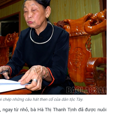
i chép những câu hát then cổ của dân tộc Tày.
, ngay từ nhỏ, bà Hà Thị Thanh Tịnh đã được nuôi