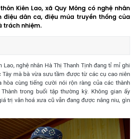
ở thôn Kiên Lao, xã Quy Mông có nghệ nhân
àn điệu dân ca, điệu múa truyền thống của
à trách nhiệm.
n Lao, nghệ nhân Hà Thị Thanh Tịnh đang tỉ mỉ ghi
ộc Tày mà bà vừa sưu tầm được từ các cụ cao niên
a hòa cùng tiếng cười nói rộn ràng của các thành
 Thành trong buổi tập thường kỳ. Không gian ấy
á trị văn hoá xưa cũ vẫn đang được nâng niu, gìn