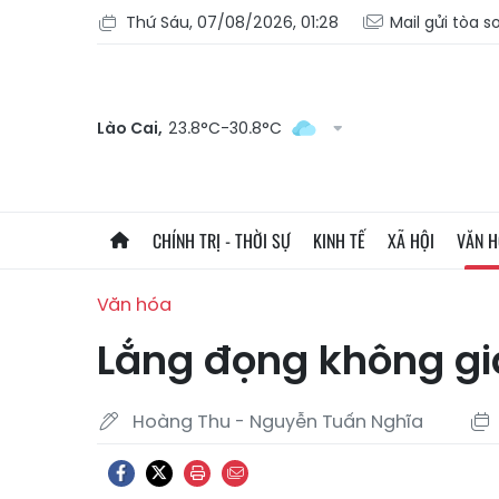
Thứ Sáu, 07/08/2026, 01:28
Mail gửi tòa s
Lào Cai,
23.8°C-30.8°C
CHÍNH TRỊ - THỜI SỰ
KINH TẾ
XÃ HỘI
VĂN 
Văn hóa
Lắng đọng không gi
Hoàng Thu - Nguyễn Tuấn Nghĩa