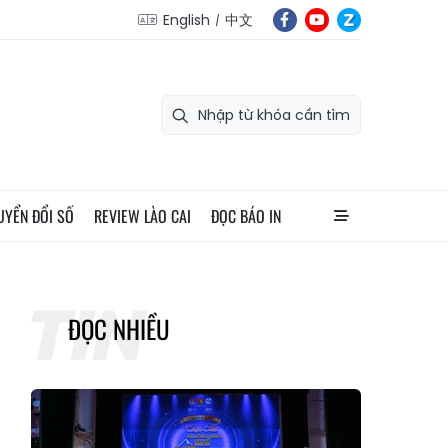
English
中文
UYỂN ĐỔI SỐ
REVIEW LÀO CAI
ĐỌC BÁO IN
ĐỌC NHIỀU