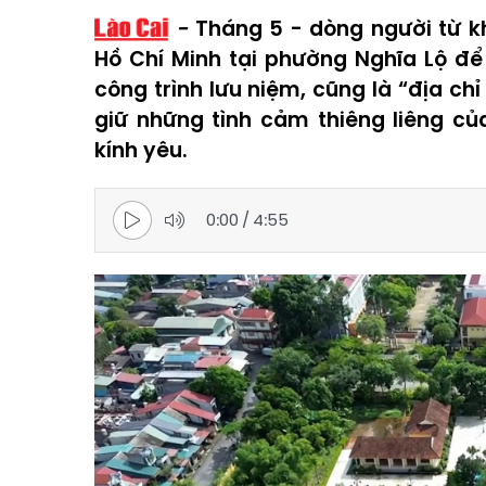
Tháng 5 - dòng người từ kh
Hồ Chí Minh tại phường Nghĩa Lộ để
công trình lưu niệm, cũng là “địa ch
giữ những tình cảm thiêng liêng c
kính yêu.
0:00
/
4:55