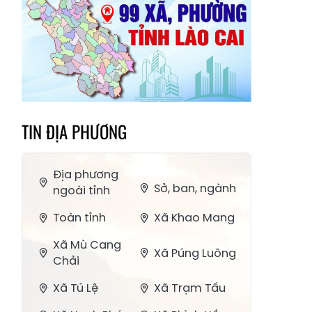
TIN ĐỊA PHƯƠNG
Địa phương
Sở, ban, ngành
ngoài tỉnh
Toàn tỉnh
Xã Khao Mang
Xã Mù Cang
Xã Púng Luông
Chải
Xã Tú Lệ
Xã Trạm Tấu