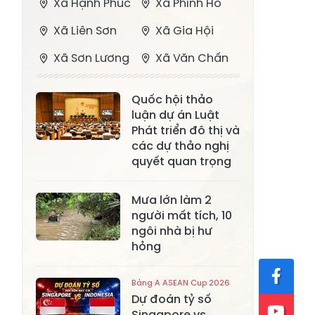
Xã Hạnh Phúc
Xã Phình Hồ
Xã Liên Sơn
Xã Gia Hội
Xã Sơn Lương
Xã Văn Chấn
Xã Thượng
Xã Chấn Thịnh
Quốc hội thảo
Bằng La
luận dự án Luật
Xã Phong Dụ
Phát triển đô thị và
Xã Nghĩa Tâm
Hạ
các dự thảo nghị
quyết quan trọng
Xã Châu Quế
Xã Lâm Giang
Xã Đông
Mưa lớn làm 2
Xã Tân Hợp
người mất tích, 10
Cuông
ngôi nhà bị hư
Xã Mậu A
Xã Xuân Ái
hỏng
Xã Lâm
Xã Mỏ Vàng
Bảng A ASEAN Cup 2026
Thượng
Dự đoán tỷ số
Xã Lục Yên
Singapore vs
Xã Tân Lĩnh