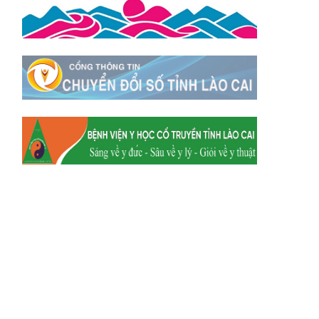
Xã Tằng Loỏng
Xã Gia Phú
Xã Mường
Xã Dền Sáng
Hum
Xã Y Tý
Xã A Mú Sung
Xã Trịnh Tường
Xã Nậm Chày
Xã Bản Xèo
Xã Bát Xát
Xã Võ Lao
Xã Khánh Yên
Xã Văn Bàn
Xã Dương Quỳ
Xã Chiềng Ken
Xã Minh Lương
Xã Nậm Chảy
Xã Bảo Yên
Xã Nghĩa Đô
Xã Thượng Hà
Xã Xuân Hòa
Xã Phúc Khánh