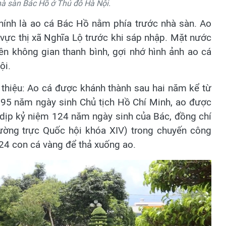
à sàn Bác Hồ ở Thủ đô Hà Nội.
hính là ao cá Bác Hồ nằm phía trước nhà sàn. Ao
vực thị xã Nghĩa Lộ trước khi sáp nhập. Mặt nước
nên không gian thanh bình, gợi nhớ hình ảnh ao cá
ội.
i thiệu: Ao cá được khánh thành sau hai năm kể từ
 95 năm ngày sinh Chủ tịch Hồ Chí Minh, ao được
 dịp kỷ niệm 124 năm ngày sinh của Bác, đồng chí
ường trực Quốc hội khóa XIV) trong chuyến công
24 con cá vàng để thả xuống ao.