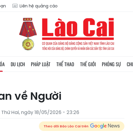
oạn
Liên hệ quảng cáo
HÓA
DU LỊCH
PHÁP LUẬT
THỂ THAO
THẾ GIỚI
PHÓNG SỰ
CH
an về Người
Thứ Hai, ngày 18/05/2026 - 23:26
Theo dõi Báo Lào Cai trên