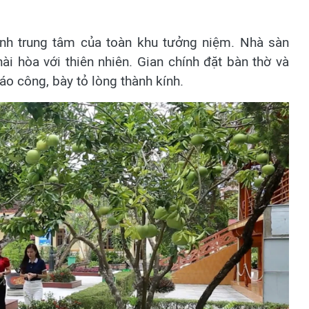
rình trung tâm của toàn khu tưởng niệm. Nhà sàn
i hòa với thiên nhiên. Gian chính đặt bàn thờ và
o công, bày tỏ lòng thành kính.