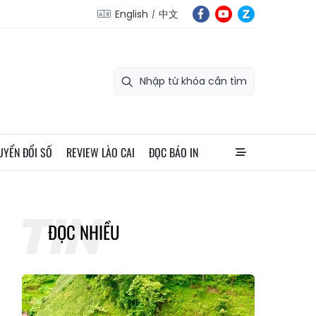
English
中文
UYỂN ĐỔI SỐ
REVIEW LÀO CAI
ĐỌC BÁO IN
ĐỌC NHIỀU