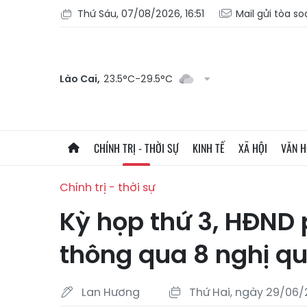
Thứ Sáu, 07/08/2026, 16:51
Mail gửi tòa s
Lào Cai,
23.5°C-29.5°C
CHÍNH TRỊ - THỜI SỰ
KINH TẾ
XÃ HỘI
VĂN 
Chính trị - thời sự
Kỳ họp thứ 3, HĐN
thông qua 8 nghị q
Lan Hương
Thứ Hai, ngày 29/06/