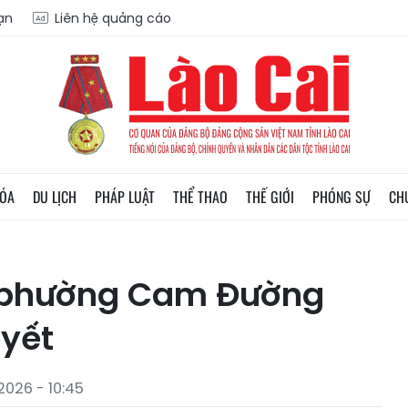
oạn
Liên hệ quảng cáo
HÓA
DU LỊCH
PHÁP LUẬT
THỂ THAO
THẾ GIỚI
PHÓNG SỰ
CH
D phường Cam Đường
uyết
2026 - 10:45