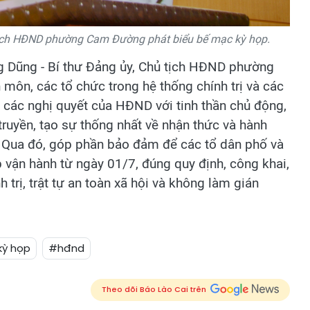
tịch HĐND phường Cam Đường phát biểu bế mạc kỳ họp.
g Dũng - Bí thư Đảng ủy, Chủ tịch HĐND phường
ôn, các tổ chức trong hệ thống chính trị và các
n các nghị quyết của HĐND với tinh thần chủ động,
 truyền, tạo sự thống nhất về nhận thức và hành
. Qua đó, góp phần bảo đảm để các tổ dân phố và
vận hành từ ngày 01/7, đúng quy định, công khai,
 trị, trật tự an toàn xã hội và không làm gián
kỳ họp
#hđnd
Theo dõi Báo Lào Cai trên