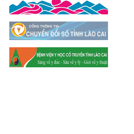
Xã Tằng Loỏng
Xã Gia Phú
Xã Mường
Xã Dền Sáng
Hum
Xã Y Tý
Xã A Mú Sung
Xã Trịnh Tường
Xã Nậm Chày
Xã Bản Xèo
Xã Bát Xát
Xã Võ Lao
Xã Khánh Yên
Xã Văn Bàn
Xã Dương Quỳ
Xã Chiềng Ken
Xã Minh Lương
Xã Nậm Chảy
Xã Bảo Yên
Xã Nghĩa Đô
Xã Thượng Hà
Xã Xuân Hòa
Xã Phúc Khánh