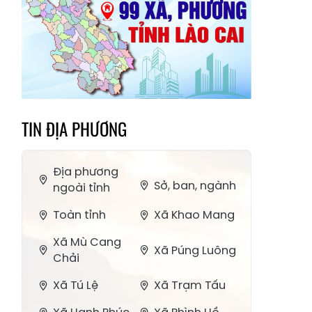
TIN ĐỊA PHƯƠNG
Địa phương
Sở, ban, ngành
ngoài tỉnh
Toàn tỉnh
Xã Khao Mang
Xã Mù Cang
Xã Púng Luông
Chải
Xã Tú Lệ
Xã Trạm Tấu