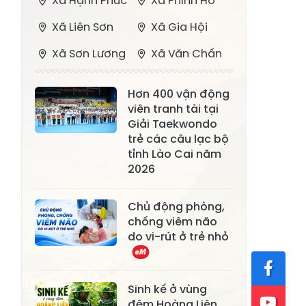
Xã Hạnh Phúc
Xã Phình Hồ
Xã Liên Sơn
Xã Gia Hội
Xã Sơn Lương
Xã Văn Chấn
Xã Thượng
Xã Chấn Thịnh
Hơn 400 vận động
Bằng La
viên tranh tài tại
Xã Phong Dụ
Giải Taekwondo
Xã Nghĩa Tâm
Hạ
trẻ các câu lạc bộ
tỉnh Lào Cai năm
Xã Châu Quế
Xã Lâm Giang
2026
Xã Đông
Xã Tân Hợp
Chủ động phòng,
Cuông
chống viêm não
Xã Mậu A
Xã Xuân Ái
do vi-rút ở trẻ nhỏ
Xã Lâm
Xã Mỏ Vàng
Thượng
Sinh kế ở vùng
Xã Lục Yên
Xã Tân Lĩnh
đệm Hoàng Liên