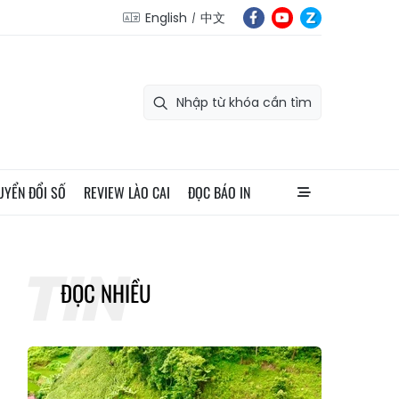
English
中文
UYỂN ĐỔI SỐ
REVIEW LÀO CAI
ĐỌC BÁO IN
ĐỌC NHIỀU