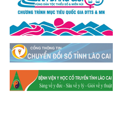
Xã Tằng Loỏng
Xã Gia Phú
Xã Mường
Xã Dền Sáng
Hum
Xã Y Tý
Xã A Mú Sung
Xã Trịnh Tường
Xã Nậm Chày
Xã Bản Xèo
Xã Bát Xát
Xã Võ Lao
Xã Khánh Yên
Xã Văn Bàn
Xã Dương Quỳ
Xã Chiềng Ken
Xã Minh Lương
Xã Nậm Chảy
Xã Bảo Yên
Xã Nghĩa Đô
Xã Thượng Hà
Xã Xuân Hòa
Xã Phúc Khánh