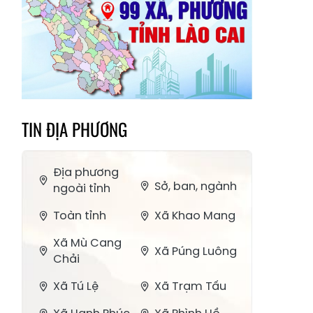
TIN ĐỊA PHƯƠNG
Địa phương
Sở, ban, ngành
ngoài tỉnh
Toàn tỉnh
Xã Khao Mang
Xã Mù Cang
Xã Púng Luông
Chải
Xã Tú Lệ
Xã Trạm Tấu