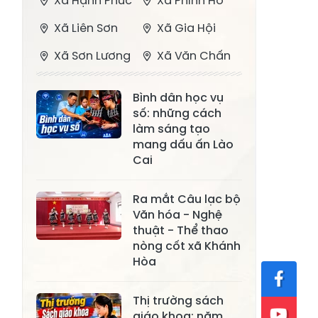
Xã Hạnh Phúc
Xã Phình Hồ
Xã Liên Sơn
Xã Gia Hội
Xã Sơn Lương
Xã Văn Chấn
Xã Thượng
Xã Chấn Thịnh
Bình dân học vụ
Bằng La
số: những cách
Xã Phong Dụ
làm sáng tạo
Xã Nghĩa Tâm
Hạ
mang dấu ấn Lào
Cai
Xã Châu Quế
Xã Lâm Giang
Xã Đông
Ra mắt Câu lạc bộ
Xã Tân Hợp
Văn hóa - Nghệ
Cuông
thuật - Thể thao
Xã Mậu A
Xã Xuân Ái
nòng cốt xã Khánh
Hòa
Xã Lâm
Xã Mỏ Vàng
Thượng
Thị trường sách
Xã Lục Yên
Xã Tân Lĩnh
giáo khoa: năm