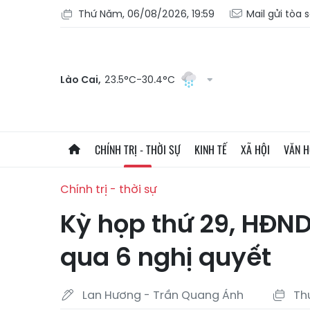
Thứ Năm, 06/08/2026, 19:59
Mail gửi tòa 
Lào Cai,
23.5°C-30.4°C
CHÍNH TRỊ - THỜI SỰ
KINH TẾ
XÃ HỘI
VĂN 
Chính trị - thời sự
Kỳ họp thứ 29, HĐND
qua 6 nghị quyết
Lan Hương - Trần Quang Ánh
Thứ