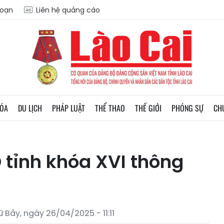
soạn
Liên hệ quảng cáo
HÓA
DU LỊCH
PHÁP LUẬT
THỂ THAO
THẾ GIỚI
PHÓNG SỰ
CH
 tỉnh khóa XVI thông
 Bảy, ngày 26/04/2025 - 11:11