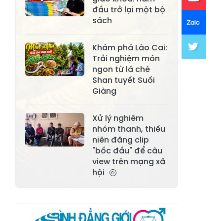
đầu trở lại một bộ
Xã Khánh Hòa
Xã Phúc Lợi
sách
Xã Mường Lai
Xã Cảm Nhân
Khám phá Lào Cai:
Xã Yên Thành
Xã Thác Bà
Trải nghiệm món
ngon từ lá chè
Xã Yên Bình
Xã Bảo Ái
Shan tuyết Suối
Giàng
Xã Hưng
Xã Trấn Yên
Khánh
Xử lý nghiêm
Xã Lương
nhóm thanh, thiếu
Xã Việt Hồng
Thịnh
niên đăng clip
"bốc đầu" để câu
Xã Quy Mông
Xã Cốc San
view trên mạng xã
hội
Xã Hợp Thành
Xã Phong Hải
Xã Xuân
Xã Bảo Thắng
Quang