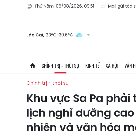
Thứ Năm, 06/08/2026, 09:51
Mail gửi tòa 
Lào Cai,
23°C-30.6°C
CHÍNH TRỊ - THỜI SỰ
KINH TẾ
XÃ HỘI
VĂN 
Chính trị - thời sự
Khu vực Sa Pa phải 
lịch nghỉ dưỡng cao
nhiên và văn hóa m