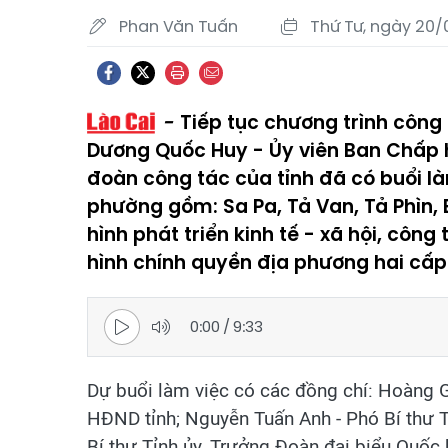
Phan Văn Tuấn
Thứ Tư, ngày 20/
Tiếp tục chương trình công 
Dương Quốc Huy - Ủy viên Ban Chấp 
đoàn công tác của tỉnh đã có buổi l
phường gồm: Sa Pa, Tả Van, Tả Phìn, 
hình phát triển kinh tế - xã hội, cô
hình chính quyền địa phương hai cấp
0:00
/
9:33
Dự buổi làm việc có các đồng chí: Hoàng Gi
HĐND tỉnh; Nguyễn Tuấn Anh - Phó Bí thư Tỉ
Bí thư Tỉnh ủy, Trưởng Đoàn đại biểu Quốc 