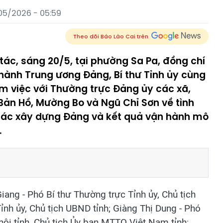
05/2026 - 05:59
Theo dõi Báo Lào Cai trên
tác, sáng 20/5, tại phường Sa Pa, đồng chí
hành Trung ương Đảng, Bí thư Tỉnh ủy cùng
àm việc với Thường trực Đảng ủy các xã,
Bản Hồ, Mường Bo và Ngũ Chỉ Sơn về tình
ng tác xây dựng Đảng và kết quả vận hành mô
.
ang - Phó Bí thư Thường trực Tỉnh ủy, Chủ tịch
nh ủy, Chủ tịch UBND tỉnh; Giàng Thị Dung - Phó
hội tỉnh, Chủ tịch Ủy ban MTTQ Việt Nam tỉnh;