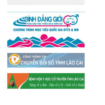
Xã Tằng Loỏng
Xã Gia Phú
Xã Mường
Xã Dền Sáng
Hum
Xã Y Tý
Xã A Mú Sung
Xã Trịnh Tường
Xã Nậm Chày
Xã Bản Xèo
Xã Bát Xát
Xã Võ Lao
Xã Khánh Yên
Xã Văn Bàn
Xã Dương Quỳ
Xã Chiềng Ken
Xã Minh Lương
Xã Nậm Chảy
Xã Bảo Yên
Xã Nghĩa Đô
Xã Thượng Hà
Xã Xuân Hòa
Xã Phúc Khánh