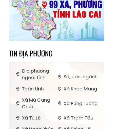
TIN ĐỊA PHƯƠNG
Địa phương
Sở, ban, ngành
ngoài tỉnh
Toàn tỉnh
Xã Khao Mang
Xã Mù Cang
Xã Púng Luông
Chải
Xã Tú Lệ
Xã Trạm Tấu