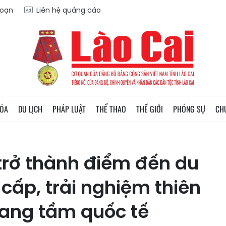
soạn
Liên hệ quảng cáo
HÓA
DU LỊCH
PHÁP LUẬT
THỂ THAO
THẾ GIỚI
PHÓNG SỰ
CH
trở thành điểm đến du
 cấp, trải nghiệm thiên
ang tầm quốc tế