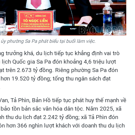
 ủy phường Sa Pa phát biểu tại buổi làm việc.
ng trưởng khá, du lịch tiếp tục khẳng định vai trò
lịch Quốc gia Sa Pa đón khoảng 4,6 triệu lượt
ạt trên 2.673 tỷ đồng. Riêng phường Sa Pa đón
t hơn 19.520 tỷ đồng; tổng thu ngân sách đạt
.
Van, Tả Phìn, Bản Hồ tiếp tục phát huy thế mạnh về
ới bảo tồn bản sắc văn hóa dân tộc. Năm 2025, xã
h thu du lịch đạt 2.242 tỷ đồng; xã Tả Phìn đón
n hơn 366 nghìn lượt khách với doanh thu du lịch