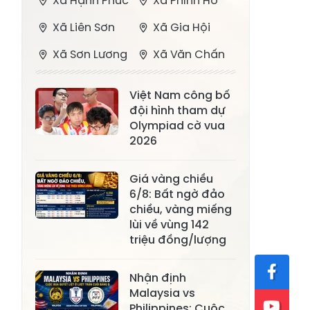
Xã Hạnh Phúc
Xã Phình Hồ
Xã Liên Sơn
Xã Gia Hội
Xã Sơn Lương
Xã Văn Chấn
Xã Thượng
Xã Chấn Thịnh
Việt Nam công bố
Bằng La
đội hình tham dự
Xã Phong Dụ
Olympiad cờ vua
Xã Nghĩa Tâm
Hạ
2026
Xã Châu Quế
Xã Lâm Giang
Giá vàng chiều
Xã Đông
6/8: Bất ngờ đảo
Xã Tân Hợp
chiều, vàng miếng
Cuông
lùi về vùng 142
Xã Mậu A
Xã Xuân Ái
triệu đồng/lượng
Xã Lâm
Xã Mỏ Vàng
Nhận định
Thượng
Malaysia vs
Xã Lục Yên
Xã Tân Lĩnh
Philippines: Cuộc