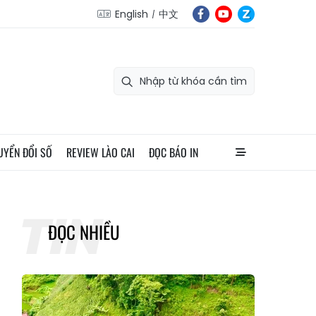
English
中文
UYỂN ĐỔI SỐ
REVIEW LÀO CAI
ĐỌC BÁO IN
ĐỌC NHIỀU