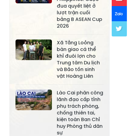
đua quyết liệt ở
Xã Khánh Hòa
Xã Phúc Lợi
lượt trận cuối
bảng B ASEAN Cup
Xã Mường Lai
Xã Cảm Nhân
2026
Xã Yên Thành
Xã Thác Bà
Xã Tằng Loỏng
Xã Yên Bình
Xã Bảo Ái
bàn giao cá thể
khỉ đuôi lợn cho
Xã Hưng
Xã Trấn Yên
Trung tâm Du lịch
Khánh
và Bảo tồn sinh
vật Hoàng Liên
Xã Lương
Xã Việt Hồng
Thịnh
Lào Cai phân công
Xã Quy Mông
Xã Cốc San
lãnh đạo cấp tỉnh
phụ trách phòng,
Xã Hợp Thành
Xã Phong Hải
chống thiên tai,
Xã Xuân
kiện toàn Ban Chỉ
Xã Bảo Thắng
Quang
huy Phòng thủ dân
sự