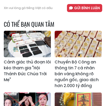
GỬI BÌNH LUẬN
Xin vui lòng gõ tiếng Việt có dấu
CÓ THỂ BẠN QUAN TÂM
Cảnh giác thủ đoạn lôi
Chuyển Bộ Công an
kéo tham gia "Hội
thông tin 7 cá nhân
Thánh Đức Chúa Trời
bán vàng không rõ
Mẹ"
nguồn gốc, giao dịch
hơn 2.000 tỷ đồng