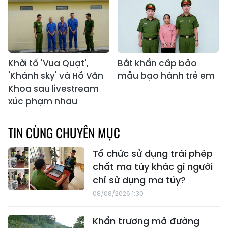
Khởi tố 'Vua Quạt',
Bắt khẩn cấp bảo
'Khánh sky' và Hồ Văn
mẫu bạo hành trẻ em
Khoa sau livestream
xúc phạm nhau
TIN CÙNG CHUYÊN MỤC
Tổ chức sử dụng trái phép
chất ma túy khác gì người
chỉ sử dụng ma túy?
08/08/2026 1:30
Khẩn trương mở đường