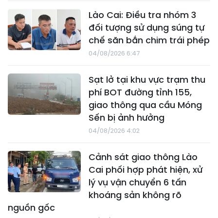
Lào Cai: Điều tra nhóm 3
đối tượng sử dụng súng tự
chế săn bắn chim trái phép
04/08/2026 6:47
Sạt lở tại khu vực trạm thu
phí BOT đường tỉnh 155,
giao thông qua cầu Móng
Sến bị ảnh hưởng
04/08/2026 4:02
Cảnh sát giao thông Lào
Cai phối hợp phát hiện, xử
lý vụ vận chuyển 6 tấn
khoáng sản không rõ
nguồn gốc