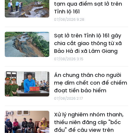
tạm qua điểm sạt lở trên
Tỉnh lộ 161
07/08/2026 9:28
Sạt lở trên Tỉnh lộ 161 gây
chia cắt giao thông từ xã
Bảo Hà đi xã Lâm Giang
07/08/2026 3:15
Án chung thân cho người
mẹ dìm chết con để chiếm
đoạt tiền bảo hiểm
07/08/2026 2:17
Xử lý nghiêm nhóm thanh,
thiếu niên đăng clip "bốc
đầu" để câu view trên