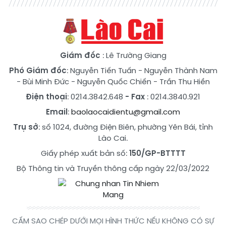
Giám đốc
: Lê Trường Giang
Phó Giám đốc
:
Nguyễn Tiến Tuấn
-
Nguyễn Thành Nam
-
Bùi Minh Đức
-
Nguyễn Quốc Chiến
-
Trần Thu Hiền
Điện thoại
: 0214.3842.648
- Fax
: 0214.3840.921
Email
:
baolaocaidientu@gmail.com
Trụ sở
: số 1024, đường Điện Biên, phường Yên Bái, tỉnh
Lào Cai.
Giấy phép xuất bản số:
150/GP-BTTTT
Bộ Thông tin và Truyền thông cấp ngày 22/03/2022
CẤM SAO CHÉP DƯỚI MỌI HÌNH THỨC NẾU KHÔNG CÓ SỰ