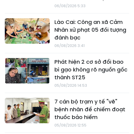
06/08/2026 5:33
Lào Cai: Công an xã Cảm
Nhân xử phạt 05 đối tượng
đánh bạc
06/08/2026 3:41
Phát hiện 2 cơ sở đổi bao
bì gạo không rõ nguồn gốc
thành ST25
05/08/2026 14:53
7 cán bộ trạm y tế "vẽ"
bệnh nhân để chiếm đoạt
thuốc bảo hiểm
05/08/2026 12:55