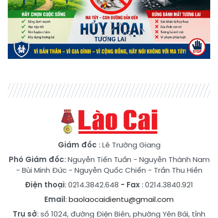
Giám đốc
: Lê Trường Giang
Phó Giám đốc
:
Nguyễn Tiến Tuấn
-
Nguyễn Thành Nam
-
Bùi Minh Đức
-
Nguyễn Quốc Chiến
-
Trần Thu Hiền
Điện thoại
: 0214.3842.648
- Fax
: 0214.3840.921
Email
:
baolaocaidientu@gmail.com
Trụ sở
: số 1024, đường Điện Biên, phường Yên Bái, tỉnh