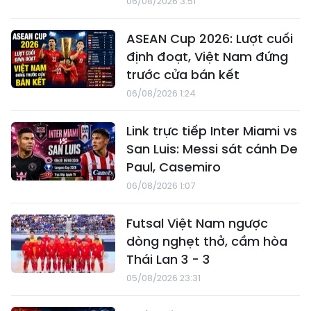
06/08/2026 3:51
ASEAN Cup 2026: Lượt cuối
định đoạt, Việt Nam đứng
trước cửa bán kết
06/08/2026 1:24
Link trực tiếp Inter Miami vs
San Luis: Messi sát cánh De
Paul, Casemiro
06/08/2026 1:07
Futsal Việt Nam ngược
dòng nghẹt thở, cầm hòa
Thái Lan 3 - 3
05/08/2026 23:31