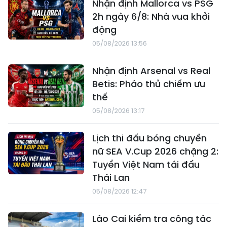
Nhận định Mallorca vs PSG
2h ngày 6/8: Nhà vua khởi
động
05/08/2026 13:56
Nhận định Arsenal vs Real
Betis: Pháo thủ chiếm ưu
thế
05/08/2026 13:17
Lịch thi đấu bóng chuyền
nữ SEA V.Cup 2026 chặng 2:
Tuyển Việt Nam tái đấu
Thái Lan
05/08/2026 12:47
Lào Cai kiểm tra công tác