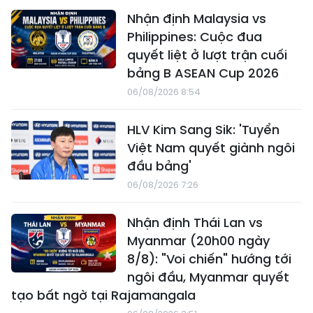
Nhận định Malaysia vs
Philippines: Cuộc đua
quyết liệt ở lượt trận cuối
bảng B ASEAN Cup 2026
06/08/2026 8:54
HLV Kim Sang Sik: 'Tuyển
Việt Nam quyết giành ngôi
đầu bảng'
06/08/2026 7:26
Nhận định Thái Lan vs
Myanmar (20h00 ngày
8/8): "Voi chiến" hướng tới
ngôi đầu, Myanmar quyết
tạo bất ngờ tại Rajamangala