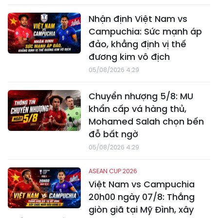
Nhận định Việt Nam vs
Campuchia: Sức mạnh áp
đảo, khẳng định vị thế
đương kim vô địch
05/08/2026 4:29
Chuyển nhượng 5/8: MU
khẩn cấp vá hàng thủ,
Mohamed Salah chọn bến
đỗ bất ngờ
05/08/2026 4:29
ASEAN CUP 2026
Việt Nam vs Campuchia
20h00 ngày 07/8: Thắng
giòn giã tại Mỹ Đình, xây