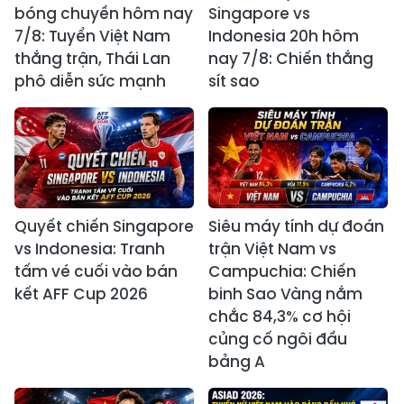
bóng chuyền hôm nay
Singapore vs
7/8: Tuyển Việt Nam
Indonesia 20h hôm
thắng trận, Thái Lan
nay 7/8: Chiến thắng
phô diễn sức mạnh
sít sao
Quyết chiến Singapore
Siêu máy tính dự đoán
vs Indonesia: Tranh
trận Việt Nam vs
tấm vé cuối vào bán
Campuchia: Chiến
kết AFF Cup 2026
binh Sao Vàng nắm
chắc 84,3% cơ hội
củng cố ngôi đầu
bảng A