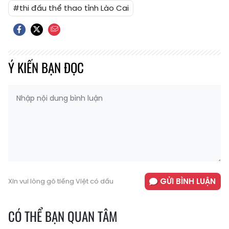
#thi đấu thể thao tỉnh Lào Cai
Ý KIẾN BẠN ĐỌC
GỬI BÌNH LUẬN
Xin vui lòng gõ tiếng Việt có dấu
CÓ THỂ BẠN QUAN TÂM