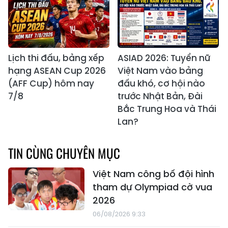
Lịch thi đấu, bảng xếp
ASIAD 2026: Tuyển nữ
hạng ASEAN Cup 2026
Việt Nam vào bảng
(AFF Cup) hôm nay
đấu khó, cơ hội nào
7/8
trước Nhật Bản, Đài
Bắc Trung Hoa và Thái
Lan?
TIN CÙNG CHUYÊN MỤC
Việt Nam công bố đội hình
tham dự Olympiad cờ vua
2026
06/08/2026 9:33