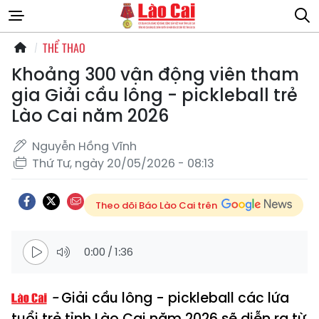
THỂ THAO
Khoảng 300 vận động viên tham
gia Giải cầu lông - pickleball trẻ
Lào Cai năm 2026
Nguyễn Hồng Vĩnh
Thứ Tư, ngày 20/05/2026 - 08:13
Theo dõi Báo Lào Cai trên
0:00
/
1:36
Giải cầu lông - pickleball các lứa
tuổi trẻ tỉnh Lào Cai năm 2026 sẽ diễn ra từ