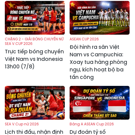
CHẶNG 2 - GIẢI BÓNG CHUYỀN NỮ
ASEAN CUP 2026
SEA V.CUP 2026
Đội hình ra sân Việt
Trực tiếp bóng chuyền
Nam vs Campuchia:
Việt Nam vs Indonesia
Xoay tua hàng phòng
13h00 (7/8)
ngự, kích hoạt bộ ba
tấn công
SEA V.Cup nữ 2026
Bảng A ASEAN Cup 2026
Lịch thi đấu, nhận định
Dự đoán tỷ số