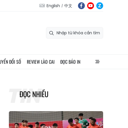
English
中文
UYỂN ĐỔI SỐ
REVIEW LÀO CAI
ĐỌC BÁO IN
ĐỌC NHIỀU