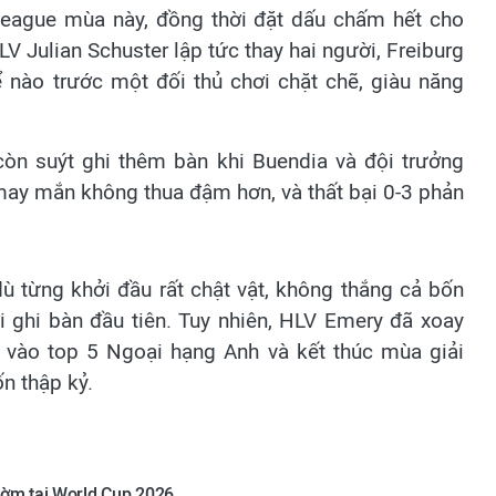
League mùa này, đồng thời đặt dấu chấm hết cho
V Julian Schuster lập tức thay hai người, Freiburg
 nào trước một đối thủ chơi chặt chẽ, giàu năng
 còn suýt ghi thêm bàn khi Buendia và đội trưởng
may mắn không thua đậm hơn, và thất bại 0-3 phản
dù từng khởi đầu rất chật vật, không thắng cả bốn
i ghi bàn đầu tiên. Tuy nhiên, HLV Emery đã xoay
 vào top 5 Ngoại hạng Anh và kết thúc mùa giải
n thập kỷ.
 gờm tại World Cup 2026