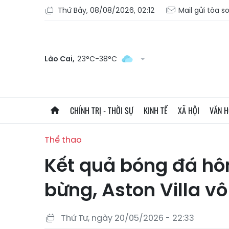
Thứ Bảy, 08/08/2026, 02:12
Mail gửi tòa s
Lào Cai,
23°C-38°C
CHÍNH TRỊ - THỜI SỰ
KINH TẾ
XÃ HỘI
VĂN 
Thể thao
Kết quả bóng đá hô
bừng, Aston Villa v
Thứ Tư, ngày 20/05/2026 - 22:33