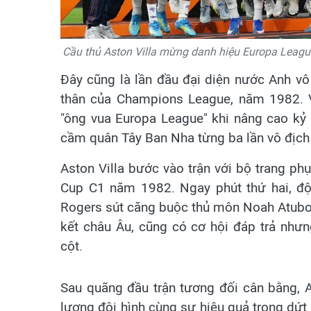
Cầu thủ Aston Villa mừng danh hiệu Europa League,
Đây cũng là lần đầu đại diện nước Anh vô
thân của Champions League, năm 1982. V
"ông vua Europa League" khi nâng cao kỷ
cầm quân Tây Ban Nha từng ba lần vô địch c
Aston Villa bước vào trận với bộ trang ph
Cup C1 năm 1982. Ngay phút thứ hai, độ
Rogers sút căng buộc thủ môn Noah Atubolu
kết châu Âu, cũng có cơ hội đáp trả nhưng
cột.
Sau quãng đầu trận tương đối cân bằng, As
lượng đội hình cùng sự hiệu quả trong dứt