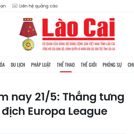
oạn
Liên hệ quảng cáo
HÓA
DU LỊCH
PHÁP LUẬT
THỂ THAO
THẾ GIỚI
PHÓNG SỰ
CH
m nay 21/5: Thắng tưng
ô địch Europa League