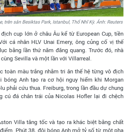
 trên sân Besiktas Park, Istanbul, Thổ Nhĩ Kỳ. Ảnh: Reuters
 địch cup lớn ở châu Âu kể từ European Cup, tiền
ới cá nhân HLV Unai Emery, ông củng cố vị thế
 lục bằng lần thứ năm đăng quang. Trước đó, nhà
ùng Sevilla và một lần với Villarreal.
ục toàn màu trắng nhằm tri ân thế hệ từng vô địch
i bóng Anh tạo ra cơ hội nguy hiểm khi Morgan
 phải cứu thua. Freiburg, trong lần đầu dự chung
 cú đá chân trái của Nicolas Hofler lại đi chệch
ton Villa tăng tốc và tạo ra khác biệt bằng chất
 điểm. Phút 38, đội bóng Anh mở tỷ số từ một pha