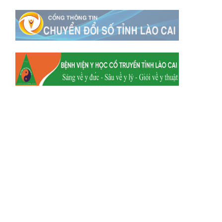
Xã Mường
Xã Dền Sáng
Hum
Xã Y Tý
Xã A Mú Sung
Xã Trịnh Tường
Xã Nậm Chày
Xã Bản Xèo
Xã Bát Xát
Xã Võ Lao
Xã Khánh Yên
Xã Văn Bàn
Xã Dương Quỳ
Xã Chiềng Ken
Xã Minh Lương
Xã Nậm Chảy
Xã Bảo Yên
Xã Nghĩa Đô
Xã Thượng Hà
Xã Xuân Hòa
Xã Phúc Khánh