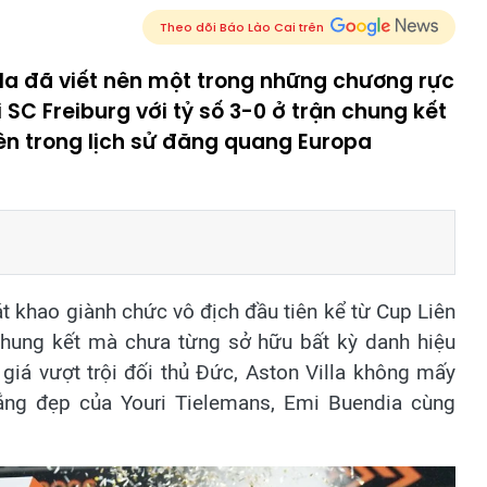
Theo dõi Báo Lào Cai trên
illa đã viết nên một trong những chương rực
i SC Freiburg với tỷ số 3-0 ở trận chung kết
iên trong lịch sử đăng quang Europa
át khao giành chức vô địch đầu tiên kể từ Cup Liên
chung kết mà chưa từng sở hữu bất kỳ danh hiệu
giá vượt trội đối thủ Đức, Aston Villa không mấy
ắng đẹp của Youri Tielemans, Emi Buendia cùng