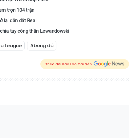
em trọn 104 trận
ở lại dẫn dắt Real
, chia tay công thần Lewandowski
pa League
#bóng đá
Theo dõi Báo Lào Cai trên