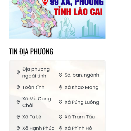
TIN ĐỊA PHƯƠNG
Địa phương
Sở, ban, ngành
ngoài tỉnh
Toàn tỉnh
Xã Khao Mang
Xã Mù Cang
Xã Púng Luông
Chải
Xã Tú Lệ
Xã Trạm Tấu
Xã Hạnh Phúc
Xã Phình Hồ