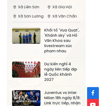
Xã Liên Sơn
Xã Gia Hội
Xã Sơn Lương
Xã Văn Chấn
Xã Thượng
Xã Chấn Thịnh
Khởi tố 'Vua Quạt',
Bằng La
'Khánh sky' và Hồ
Xã Phong Dụ
Văn Khoa sau
Xã Nghĩa Tâm
Hạ
livestream xúc
phạm nhau
Xã Châu Quế
Xã Lâm Giang
Xã Đông
Dự kiến nghỉ 4
Xã Tân Hợp
ngày liên tiếp dịp
Cuông
lễ Quốc khánh
Xã Mậu A
Xã Xuân Ái
2027
Xã Lâm
Xã Mỏ Vàng
Juventus vs Inter
Thượng
Milan 18h ngày 8/8:
Xã Lục Yên
Xã Tân Lĩnh
Link trực tiếp, nhận