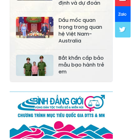
định và dự đoán
Xã Khánh Hòa
Xã Phúc Lợi
Xã Mường Lai
Xã Cảm Nhân
Dấu mốc quan
trọng trong quan
Xã Yên Thành
Xã Thác Bà
hệ Việt Nam-
Australia
Xã Yên Bình
Xã Bảo Ái
Xã Hưng
Bắt khẩn cấp bảo
Xã Trấn Yên
Khánh
mẫu bạo hành trẻ
em
Xã Lương
Xã Việt Hồng
Thịnh
Xã Quy Mông
Xã Cốc San
Xã Hợp Thành
Xã Phong Hải
Xã Xuân
Xã Bảo Thắng
Quang
Xã Tằng Loỏng
Xã Gia Phú