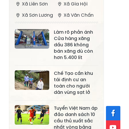
Xã Liên Sơn
Xã Gia Hội
Xã Sơn Lương
Xã Văn Chấn
Xã Thượng
Xã Chấn Thịnh
Làm rõ phản ánh
Bằng La
Cửa hàng xăng
Xã Phong Dụ
dầu 386 không
Xã Nghĩa Tâm
Hạ
bán xăng dù còn
hơn 5.400 lít
Xã Châu Quế
Xã Lâm Giang
Xã Đông
Chế Tạo cần khu
Xã Tân Hợp
tái định cư an
Cuông
toàn cho người
Xã Mậu A
Xã Xuân Ái
dân vùng sạt lở
Xã Lâm
Xã Mỏ Vàng
Tuyển Việt Nam áp
Thượng
đảo danh sách 10
Xã Lục Yên
Xã Tân Lĩnh
cầu thủ xuất sắc
nhất vòng bảng