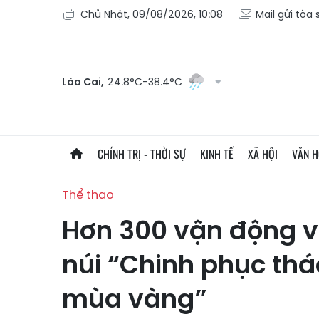
Chủ Nhật, 09/08/2026, 10:08
Mail gửi tòa
Lào Cai,
24.8°C-38.4°C
CHÍNH TRỊ - THỜI SỰ
KINH TẾ
XÃ HỘI
VĂN 
Thể thao
Hơn 300 vận động vi
núi “Chinh phục thá
mùa vàng”