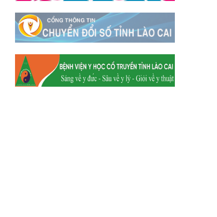
Xã Mường
Xã Dền Sáng
Hum
Xã Y Tý
Xã A Mú Sung
Xã Trịnh Tường
Xã Nậm Chày
Xã Bản Xèo
Xã Bát Xát
Xã Võ Lao
Xã Khánh Yên
Xã Văn Bàn
Xã Dương Quỳ
Xã Chiềng Ken
Xã Minh Lương
Xã Nậm Chảy
Xã Bảo Yên
Xã Nghĩa Đô
Xã Thượng Hà
Xã Xuân Hòa
Xã Phúc Khánh
Xã Bảo Hà
Xã Mường Bo