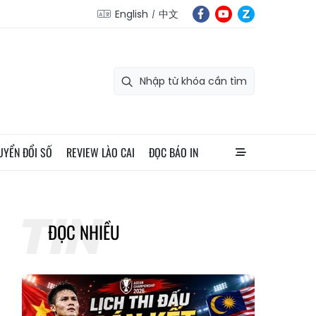
English
中文
UYỂN ĐỔI SỐ
REVIEW LÀO CAI
ĐỌC BÁO IN
ĐỌC NHIỀU