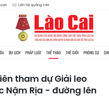
 soạn
Liên hệ quảng cáo
HÓA
DU LỊCH
PHÁP LUẬT
THỂ THAO
THẾ GIỚI
PHÓNG SỰ
CH
ên tham dự Giải leo
c Nậm Rịa - đường lên