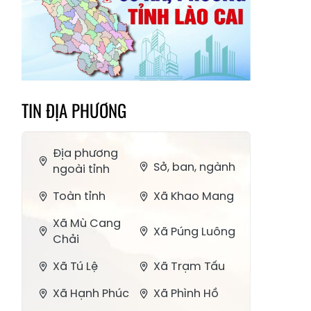
TIN ĐỊA PHƯƠNG
Địa phương
Sở, ban, ngành
ngoài tỉnh
Toàn tỉnh
Xã Khao Mang
Xã Mù Cang
Xã Púng Luông
Chải
Xã Tú Lệ
Xã Trạm Tấu
Xã Hạnh Phúc
Xã Phình Hồ