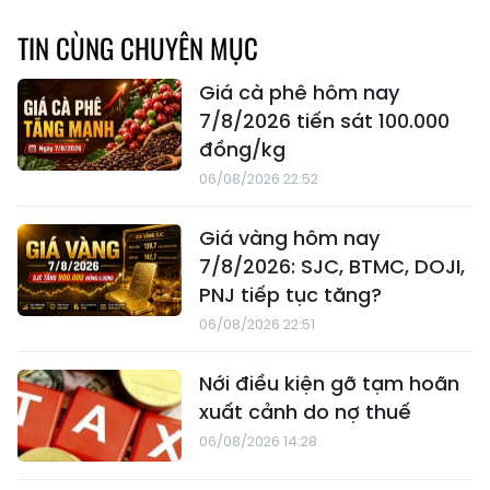
TIN CÙNG CHUYÊN MỤC
Giá cà phê hôm nay
7/8/2026 tiến sát 100.000
đồng/kg
06/08/2026 22:52
Giá vàng hôm nay
7/8/2026: SJC, BTMC, DOJI,
PNJ tiếp tục tăng?
06/08/2026 22:51
Nới điều kiện gỡ tạm hoãn
xuất cảnh do nợ thuế
06/08/2026 14:28