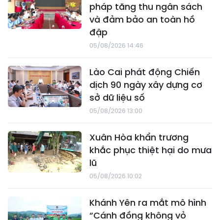
pháp tăng thu ngân sách
và đảm bảo an toàn hồ
đập
05/08/2026 14:46
Lào Cai phát động Chiến
dịch 90 ngày xây dựng cơ
sở dữ liệu số
05/08/2026 13:00
Xuân Hòa khẩn trương
khắc phục thiệt hại do mưa
lũ
05/08/2026 10:02
Khánh Yên ra mắt mô hình
“Cánh đồng không vỏ