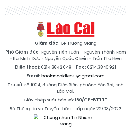
Giám đốc
: Lê Trường Giang
Phó Giám đốc
:
Nguyễn Tiến Tuấn
-
Nguyễn Thành Nam
-
Bùi Minh Đức
-
Nguyễn Quốc Chiến
-
Trần Thu Hiền
Điện thoại
: 0214.3842.648
- Fax
: 0214.3840.921
Email
:
baolaocaidientu@gmail.com
Trụ sở
: số 1024, đường Điện Biên, phường Yên Bái, tỉnh
Lào Cai.
Giấy phép xuất bản số:
150/GP-BTTTT
Bộ Thông tin và Truyền thông cấp ngày 22/03/2022