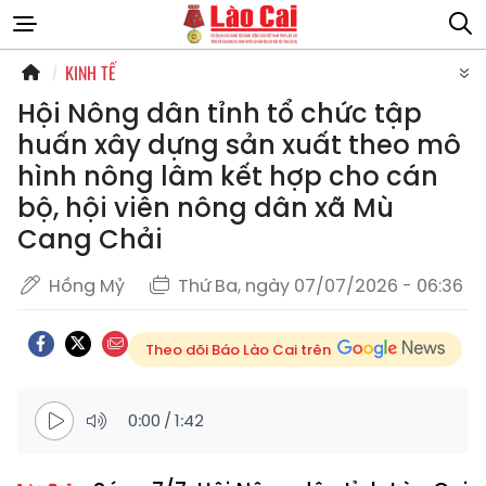
KINH TẾ
Hội Nông dân tỉnh tổ chức tập
huấn xây dựng sản xuất theo mô
hình nông lâm kết hợp cho cán
bộ, hội viên nông dân xã Mù
Cang Chải
Hồng Mỷ
Thứ Ba, ngày 07/07/2026 - 06:36
Theo dõi Báo Lào Cai trên
0:00
/
1:42