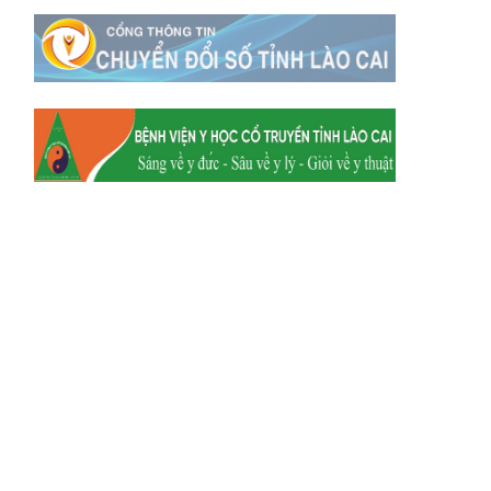
Xã Mường
Xã Dền Sáng
Hum
Xã Y Tý
Xã A Mú Sung
Xã Trịnh Tường
Xã Nậm Chày
Xã Bản Xèo
Xã Bát Xát
Xã Võ Lao
Xã Khánh Yên
Xã Văn Bàn
Xã Dương Quỳ
Xã Chiềng Ken
Xã Minh Lương
Xã Nậm Chảy
Xã Bảo Yên
Xã Nghĩa Đô
Xã Thượng Hà
Xã Xuân Hòa
Xã Phúc Khánh
Xã Bảo Hà
Xã Mường Bo