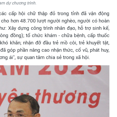
am dự chương trình.
các cấp hội chữ thập đỏ trong tỉnh đã vận động
p cho hơn 48.700 lượt người nghèo, người có hoàn
ư: Xây dựng công trình nhân đạo, hỗ trợ sinh kế,
hông đồng); tổ chức khám - chữa bệnh, cấp thuốc
hó khăn; nhận đỡ đầu trẻ mồ côi, trẻ khuyết tật,
đã góp phần nâng cao nhận thức, cổ vũ, phát huy,
ương ái", sự quan tâm chia sẻ trong xã hội.