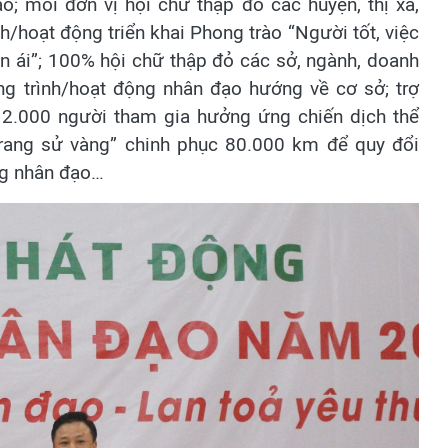
o; mỗi đơn vị hội chữ thập đỏ các huyện, thị xã,
h/hoạt động triển khai Phong trào “Người tốt, việc
n ái”; 100% hội chữ thập đỏ các sở, ngành, doanh
ơng trình/hoạt động nhân đạo hướng về cơ sở; trợ
g 2.000 người tham gia hưởng ứng chiến dịch thể
 trang sử vàng” chinh phục 80.000 km để quy đổi
ộng nhân đạo…