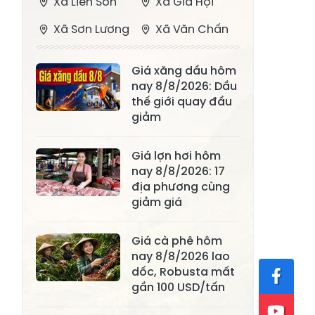
Xã Liên Sơn
Xã Gia Hội
Xã Sơn Lương
Xã Văn Chấn
Xã Thượng
Xã Chấn Thịnh
Giá xăng dầu hôm
Bằng La
nay 8/8/2026: Dầu
Xã Phong Dụ
thế giới quay đầu
Xã Nghĩa Tâm
Hạ
giảm
Xã Châu Quế
Xã Lâm Giang
Giá lợn hơi hôm
Xã Đông
nay 8/8/2026: 17
Xã Tân Hợp
địa phương cùng
Cuông
giảm giá
Xã Mậu A
Xã Xuân Ái
Giá cà phê hôm
Xã Lâm
Xã Mỏ Vàng
nay 8/8/2026 lao
Thượng
dốc, Robusta mất
Xã Lục Yên
Xã Tân Lĩnh
gần 100 USD/tấn
Xã Khánh Hòa
Xã Phúc Lợi