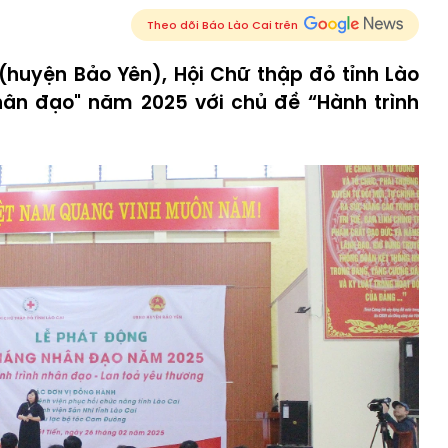
Theo dõi Báo Lào Cai trên
n (huyện Bảo Yên), Hội Chữ thập đỏ tỉnh Lào
hân đạo" năm 2025 với chủ đề “Hành trình