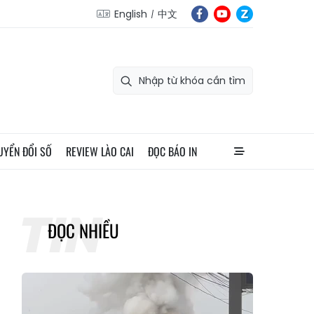
English
中文
UYỂN ĐỔI SỐ
REVIEW LÀO CAI
ĐỌC BÁO IN
ĐỌC NHIỀU