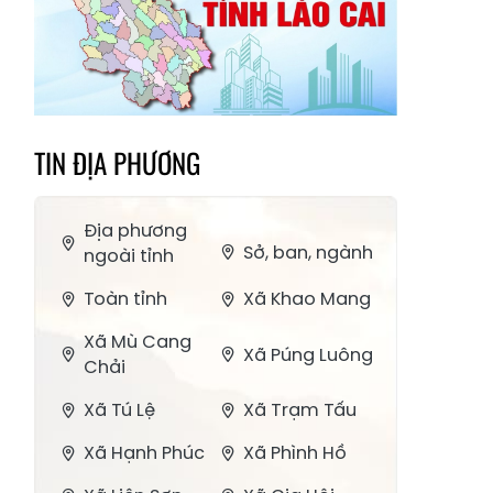
TIN ĐỊA PHƯƠNG
Địa phương
Sở, ban, ngành
ngoài tỉnh
Toàn tỉnh
Xã Khao Mang
Xã Mù Cang
Xã Púng Luông
Chải
Xã Tú Lệ
Xã Trạm Tấu
Xã Hạnh Phúc
Xã Phình Hồ