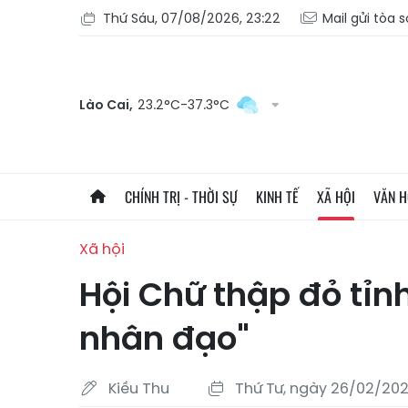
Thứ Sáu, 07/08/2026, 23:22
Mail gửi tòa 
Lào Cai,
23.2°C-37.3°C
CHÍNH TRỊ - THỜI SỰ
KINH TẾ
XÃ HỘI
VĂN 
Xã hội
Hội Chữ thập đỏ tỉn
nhân đạo"
Kiều Thu
Thứ Tư, ngày 26/02/202