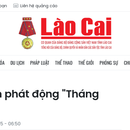
soạn
Liên hệ quảng cáo
HÓA
DU LỊCH
PHÁP LUẬT
THỂ THAO
THẾ GIỚI
PHÓNG SỰ
CH
h phát động "Tháng
5 - 06:50