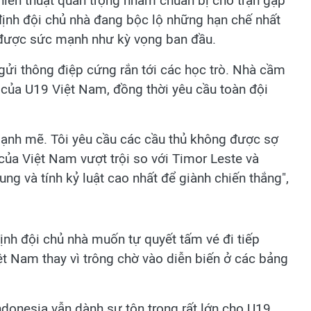
iến thuật quan trọng nhằm chuẩn bị cho trận gặp
 định đội chủ nhà đang bộc lộ những hạn chế nhất
n được sức mạnh như kỳ vọng ban đầu.
gửi thông điệp cứng rắn tới các học trò. Nhà cầm
của U19 Việt Nam, đồng thời yêu cầu toàn đội
mạnh mẽ. Tôi yêu cầu các cầu thủ không được sợ
 của Việt Nam vượt trội so với Timor Leste và
ung và tính kỷ luật cao nhất để giành chiến thắng",
ịnh đội chủ nhà muốn tự quyết tấm vé đi tiếp
iệt Nam thay vì trông chờ vào diễn biến ở các bảng
ndonesia vẫn dành sự tôn trọng rất lớn cho U19