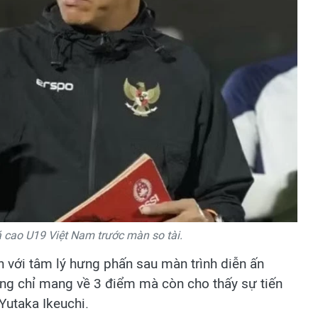
 cao U19 Việt Nam trước màn so tài.
 với tâm lý hưng phấn sau màn trình diễn ấn
ng chỉ mang về 3 điểm mà còn cho thấy sự tiến
Yutaka Ikeuchi.