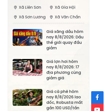
Xã Liên Sơn
Xã Gia Hội
Xã Sơn Lương
Xã Văn Chấn
Xã Thượng
Xã Chấn Thịnh
Giá xăng dầu hôm
Bằng La
nay 8/8/2026: Dầu
Xã Phong Dụ
thế giới quay đầu
Xã Nghĩa Tâm
Hạ
giảm
Xã Châu Quế
Xã Lâm Giang
Giá lợn hơi hôm
Xã Đông
nay 8/8/2026: 17
Xã Tân Hợp
địa phương cùng
Cuông
giảm giá
Xã Mậu A
Xã Xuân Ái
Giá cà phê hôm
Xã Lâm
Xã Mỏ Vàng
nay 8/8/2026 lao
Thượng
dốc, Robusta mất
Xã Lục Yên
Xã Tân Lĩnh
gần 100 USD/tấn