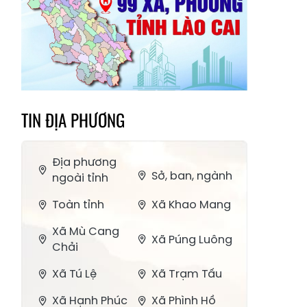
TIN ĐỊA PHƯƠNG
Địa phương
Sở, ban, ngành
ngoài tỉnh
Toàn tỉnh
Xã Khao Mang
Xã Mù Cang
Xã Púng Luông
Chải
Xã Tú Lệ
Xã Trạm Tấu
Xã Hạnh Phúc
Xã Phình Hồ