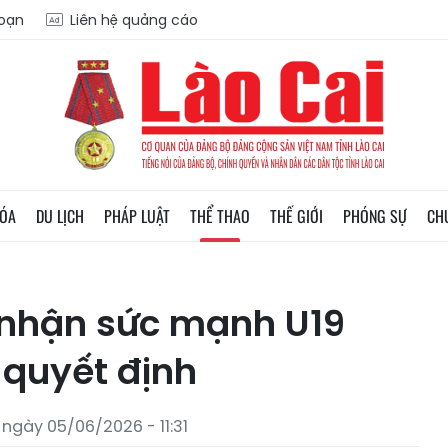
soạn
Liên hệ quảng cáo
HÓA
DU LỊCH
PHÁP LUẬT
THỂ THAO
THẾ GIỚI
PHÓNG SỰ
CH
 nhận sức mạnh U19
 quyết định
 ngày 05/06/2026 - 11:31