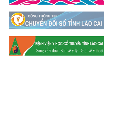
Xã Mường
Xã Dền Sáng
Hum
Xã Y Tý
Xã A Mú Sung
Xã Trịnh Tường
Xã Nậm Chày
Xã Bản Xèo
Xã Bát Xát
Xã Võ Lao
Xã Khánh Yên
Xã Văn Bàn
Xã Dương Quỳ
Xã Chiềng Ken
Xã Minh Lương
Xã Nậm Chảy
Xã Bảo Yên
Xã Nghĩa Đô
Xã Thượng Hà
Xã Xuân Hòa
Xã Phúc Khánh