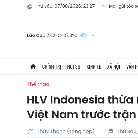
Thứ Sáu, 07/08/2026, 23:27
Mail gửi tòa 
Lào Cai,
23.2°C-37.3°C
CHÍNH TRỊ - THỜI SỰ
KINH TẾ
XÃ HỘI
VĂN 
Thể thao
HLV Indonesia thừa
Việt Nam trước trận
Thủy Thanh (tổng hợp)
Thứ Sáu,