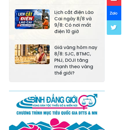
Xã Khánh Hòa
Xã Phúc Lợi
Lịch cắt điện Lào
Xã Mường Lai
Xã Cảm Nhân
Cai ngày 8/8 và
9/8: Có nơi mất
Xã Yên Thành
Xã Thác Bà
điện 10 giờ
Xã Yên Bình
Xã Bảo Ái
Giá vàng hôm nay
Xã Hưng
8/8: SJC, BTMC,
Xã Trấn Yên
Khánh
PNJ, DOJI tăng
mạnh theo vàng
Xã Lương
thế giới?
Xã Việt Hồng
Thịnh
Xã Quy Mông
Xã Cốc San
Xã Hợp Thành
Xã Phong Hải
Xã Xuân
Xã Bảo Thắng
Quang
Xã Tằng Loỏng
Xã Gia Phú