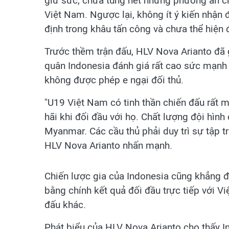
giữ sức, chưa tung hết những phương án ch
Việt Nam. Ngược lại, không ít ý kiến nhận
định trong khâu tấn công và chưa thể hiệ
Trước thềm trận đấu, HLV Nova Arianto đã 
quân Indonesia đánh giá rất cao sức mạnh 
không được phép e ngại đối thủ.
"U19 Việt Nam có tinh thần chiến đấu rất 
hãi khi đối đầu với họ. Chất lượng đội hình
Myanmar. Các cầu thủ phải duy trì sự tập tr
HLV Nova Arianto nhấn mạnh.
Chiến lược gia của Indonesia cũng khẳng đ
bằng chính kết quả đối đầu trực tiếp với V
đấu khác.
Phát biểu của HLV Nova Arianto cho thấy I