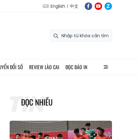
English
中文
UYỂN ĐỔI SỐ
REVIEW LÀO CAI
ĐỌC BÁO IN
ĐỌC NHIỀU