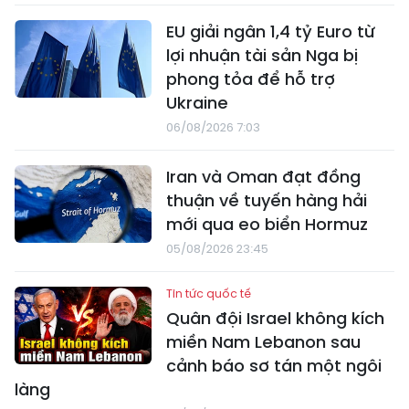
EU giải ngân 1,4 tỷ Euro từ
lợi nhuận tài sản Nga bị
phong tỏa để hỗ trợ
Ukraine
06/08/2026 7:03
Iran và Oman đạt đồng
thuận về tuyến hàng hải
mới qua eo biển Hormuz
05/08/2026 23:45
Tin tức quốc tế
Quân đội Israel không kích
miền Nam Lebanon sau
cảnh báo sơ tán một ngôi
làng