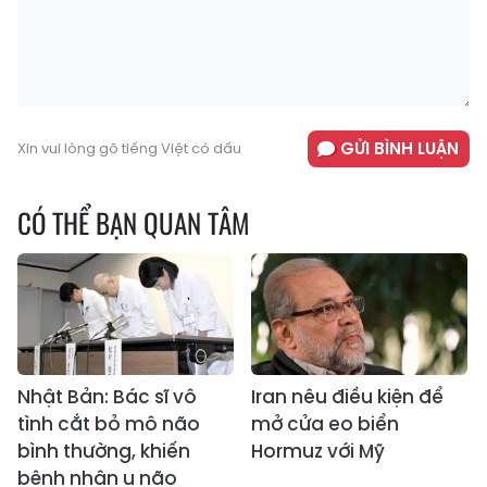
GỬI BÌNH LUẬN
Xin vui lòng gõ tiếng Việt có dấu
CÓ THỂ BẠN QUAN TÂM
Nhật Bản: Bác sĩ vô
Iran nêu điều kiện để
tình cắt bỏ mô não
mở cửa eo biển
bình thường, khiến
Hormuz với Mỹ
bệnh nhân u não