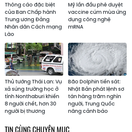
Thông cáo đặc biệt
Mỹ lần đầu phê duyệt
của Ban Chấp hành
vaccine cúm mùa ứng
Trung ương Đảng
dụng công nghệ
Nhân dân Cách mạng
mRNA
Lào
Thủ tướng Thái Lan: Vụ
Bão Dolphin tiến sát:
xả súng trường học ở
Nhật Bản phát lệnh sơ
tỉnh Nonthaburi khiến
tán hàng trăm nghìn
8 người chết, hơn 30
người, Trung Quốc
người bị thương
nâng cảnh báo
TIN CÙNG CHUYÊN MỤC