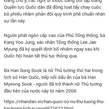
Đáng chú ý, các nghị sĩ thuộc đảng đối lập Đảng
Quyền lực Quốc dân đã đồng loạt tẩy chay cuộc
bỏ phiếu nhằm phản đối quy trình phê chuẩn nhân
sự lần này.
Người phát ngôn cấp cao của Phủ Tổng thống, bà
Kang Yoo Jung, xác nhận Tổng thống Lee Jae
Myung đã ký quyết định bổ nhiệm ngay sau khi
Quốc hội hoàn tất thủ tục thông qua.
Bà Han Sung Sook là nữ Thủ tướng thứ hai trong
lịch sử Hàn Quốc, tiếp nối dấu ấn của bà Han
Myeong Sook - người đã trở thành nữ Thủ tướng
đầu tiên của nước này từ năm 2006.
https://nhandan.vn/han-quoc-co-nu-thu-tuong-thu-
hai-trong-lich-su-post972623.html