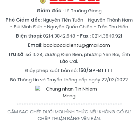
Giám đốc
: Lê Trường Giang
Phó Giám đốc
:
Nguyễn Tiến Tuấn
-
Nguyễn Thành Nam
-
Bùi Minh Đức
-
Nguyễn Quốc Chiến
-
Trần Thu Hiền
Điện thoại
: 0214.3842.648
- Fax
: 0214.3840.921
Email
:
baolaocaidientu@gmail.com
Trụ sở
: số 1024, đường Điện Biên, phường Yên Bái, tỉnh
Lào Cai.
Giấy phép xuất bản số:
150/GP-BTTTT
Bộ Thông tin và Truyền thông cấp ngày 22/03/2022
CẤM SAO CHÉP DƯỚI MỌI HÌNH THỨC NẾU KHÔNG CÓ SỰ
CHẤP THUẬN BẰNG VĂN BẢN.