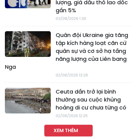
lượng, giá dầu thô lao dốc
gần 5%
03/08/2026 1:30
Quân đội Ukraine gia tăng
tập kích hàng loạt căn cứ
quân sự và cơ sở hạ tầng
năng lượng của Liên bang
Nga
02/08/2026 13:26
Ceuta dần trở lại bình
thường sau cuộc khủng
hoảng di cư chưa từng có
02/08/2026 12:25
XEM THÊM