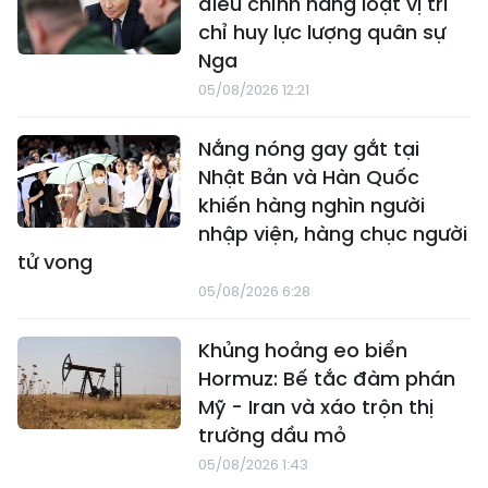
điều chỉnh hàng loạt vị trí
chỉ huy lực lượng quân sự
Nga
05/08/2026 12:21
Nắng nóng gay gắt tại
Nhật Bản và Hàn Quốc
khiến hàng nghìn người
nhập viện, hàng chục người
tử vong
05/08/2026 6:28
Khủng hoảng eo biển
Hormuz: Bế tắc đàm phán
Mỹ - Iran và xáo trộn thị
trường dầu mỏ
05/08/2026 1:43