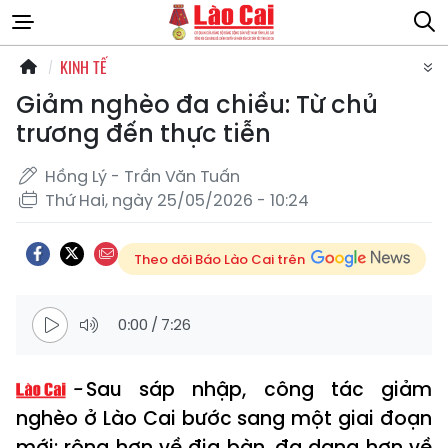
KINH TẾ
Giảm nghèo đa chiều: Từ chủ
trương đến thực tiễn
Hồng Lý - Trần Văn Tuấn
Thứ Hai, ngày 25/05/2026 - 10:24
Theo dõi Báo Lào Cai trên
0:00
/
7:26
Sau sáp nhập, công tác giảm
nghèo ở Lào Cai bước sang một giai đoạn
mới: rộng hơn về địa bàn, đa dạng hơn về