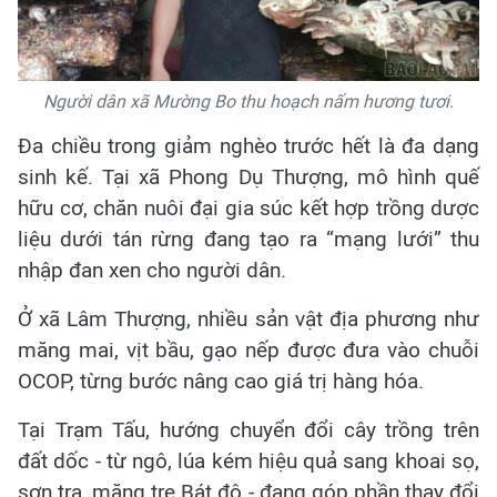
Người dân xã Mường Bo thu hoạch nấm hương tươi.
Đa chiều trong giảm nghèo trước hết là đa dạng
sinh kế. Tại xã Phong Dụ Thượng, mô hình quế
hữu cơ, chăn nuôi đại gia súc kết hợp trồng dược
liệu dưới tán rừng đang tạo ra “mạng lưới” thu
nhập đan xen cho người dân.
Ở xã Lâm Thượng, nhiều sản vật địa phương như
măng mai, vịt bầu, gạo nếp được đưa vào chuỗi
OCOP, từng bước nâng cao giá trị hàng hóa.
Tại Trạm Tấu, hướng chuyển đổi cây trồng trên
đất dốc - từ ngô, lúa kém hiệu quả sang khoai sọ,
sơn tra, măng tre Bát độ - đang góp phần thay đổi