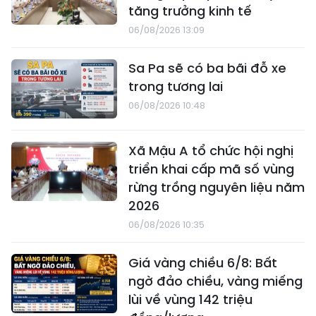
tăng trưởng kinh tế
06/08/2026 13:09
Sa Pa sẽ có ba bãi đỗ xe
trong tương lai
06/08/2026 10:48
Xã Mậu A tổ chức hội nghị
triển khai cấp mã số vùng
rừng trồng nguyên liệu năm
2026
06/08/2026 10:35
Giá vàng chiều 6/8: Bất
ngờ đảo chiều, vàng miếng
lùi về vùng 142 triệu