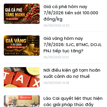
Giá cà phê hôm nay
7/8/2026 tiến sát 100.000
đồng/kg
06/08/2026 22:52
Giá vàng hôm nay
7/8/2026: SJC, BTMC, DOJI,
PNJ tiếp tục tăng?
06/08/2026 22:51
Nới điều kiện gỡ tạm hoãn
xuất cảnh do nợ thuế
06/08/2026 14:28
Lào Cai quyết liệt thực hiện
các giải pháp thúc đẩy