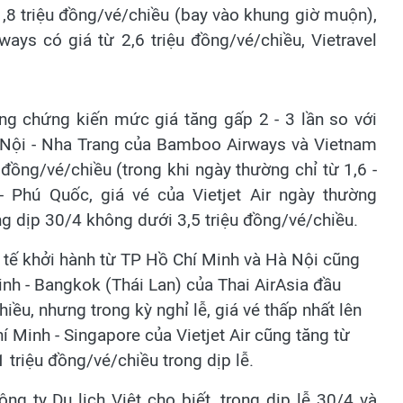
 1,8 triệu đồng/vé/chiều (bay vào khung giờ muộn),
ays có giá từ 2,6 triệu đồng/vé/chiều, Vietravel
ng chứng kiến mức giá tăng gấp 2 - 3 lần so với
 Nội - Nha Trang của Bamboo Airways và Vietnam
 đồng/vé/chiều (trong khi ngày thường chỉ từ 1,6 -
- Phú Quốc, giá vé của Vietjet Air ngày thường
ng dịp 30/4 không dưới 3,5 triệu đồng/vé/chiều.
 tế khởi hành từ TP Hồ Chí Minh và Hà Nội cũng
nh - Bangkok (Thái Lan) của Thai AirAsia đầu
iều, nhưng trong kỳ nghỉ lễ, giá vé thấp nhất lên
 Minh - Singapore của Vietjet Air cũng tăng từ
 triệu đồng/vé/chiều trong dịp lễ.
 ty Du lịch Việt cho biết, trong dịp lễ 30/4 và