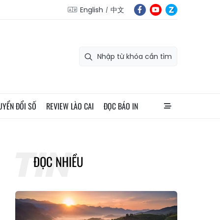
English
中文
UYỂN ĐỔI SỐ
REVIEW LÀO CAI
ĐỌC BÁO IN
ĐỌC NHIỀU