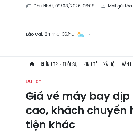
Chủ Nhật, 09/08/2026, 06:08
Mail gửi tòa
Lào Cai,
24.4°C-36.1°C
CHÍNH TRỊ - THỜI SỰ
KINH TẾ
XÃ HỘI
VĂN 
Du lịch
Giá vé máy bay dịp 
cao, khách chuyển
tiện khác