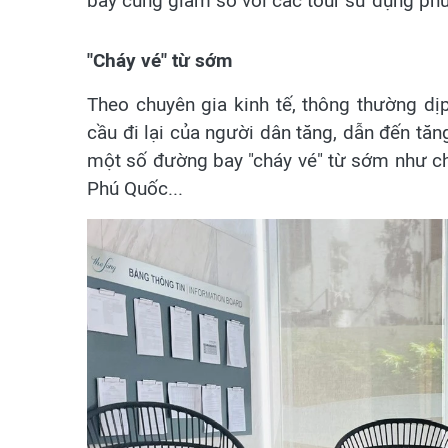
bay cũng giảm so với các tour sử dụng phư
"Cháy vé" từ sớm
Theo chuyên gia kinh tế, thông thường dị
cầu đi lại của người dân tăng, dẫn đến tăng
một số đường bay "cháy vé" từ sớm như ch
Phú Quốc...