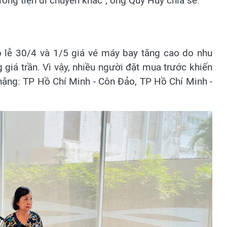
ơng tiện di chuyển khác", ông Quý Huy chia sẻ.
p lễ 30/4 và 1/5 giá vé máy bay tăng cao do nhu
 giá trần. Vì vậy, nhiều người đặt mua trước khiến
ặng: TP Hồ Chí Minh - Côn Đảo, TP Hồ Chí Minh -