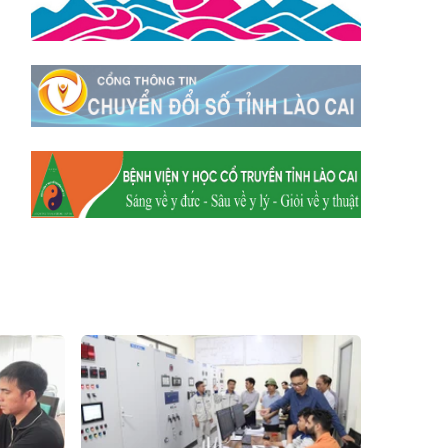
Xã Y Tý
Xã A Mú Sung
Xã Trịnh Tường
Xã Nậm Chày
Xã Bản Xèo
Xã Bát Xát
Xã Võ Lao
Xã Khánh Yên
Xã Văn Bàn
Xã Dương Quỳ
Xã Chiềng Ken
Xã Minh Lương
Xã Nậm Chảy
Xã Bảo Yên
Xã Nghĩa Đô
Xã Thượng Hà
Xã Xuân Hòa
Xã Phúc Khánh
Xã Bảo Hà
Xã Mường Bo
Xã Bản Hồ
Xã Tả Van