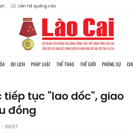
oạn
Liên hệ quảng cáo
HÓA
DU LỊCH
PHÁP LUẬT
THỂ THAO
THẾ GIỚI
PHÓNG SỰ
CH
tiếp tục "lao dốc", giao
ệu đồng
 - 09:07