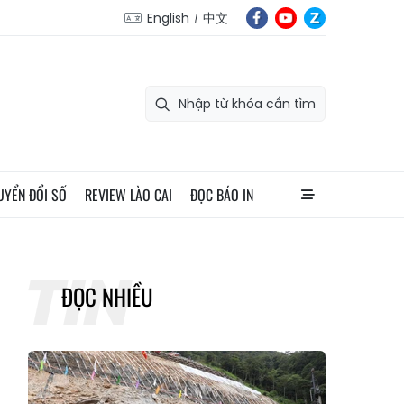
English
中文
UYỂN ĐỔI SỐ
REVIEW LÀO CAI
ĐỌC BÁO IN
ĐỌC NHIỀU