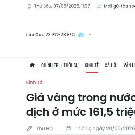
Thứ Sáu, 07/08/2026, 11:07
Mail gửi tòa s
Lào Cai,
23.1°C-28.8°C
CHÍNH TRỊ - THỜI SỰ
KINH TẾ
XÃ HỘI
VĂN 
Kinh tế
Giá vàng trong nước 
dịch ở mức 161,5 tri
Thu Hà
Thứ Tư, ngày 20/05/2026