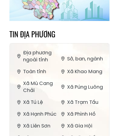
TIN ĐỊA PHƯƠNG
Địa phương
Sở, ban, ngành
ngoài tỉnh
Toàn tỉnh
Xã Khao Mang
Xã Mù Cang
Xã Púng Luông
Chải
Xã Tú Lệ
Xã Trạm Tấu
Xã Hạnh Phúc
Xã Phình Hồ
Xã Liên Sơn
Xã Gia Hội