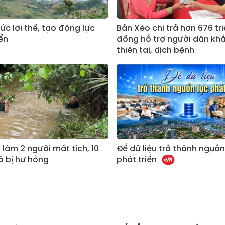
ức lợi thế, tạo động lực
Bản Xèo chi trả hơn 676 tr
ển
đồng hỗ trợ người dân kh
thiên tai, dịch bệnh
 làm 2 người mất tích, 10
Để dữ liệu trở thành nguồn
à bị hư hỏng
phát triển