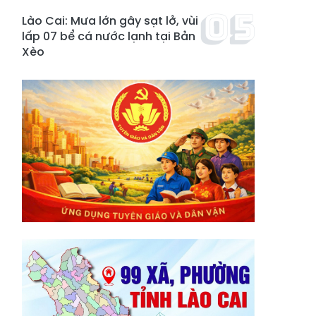
Lào Cai: Mưa lớn gây sạt lở, vùi
lấp 07 bể cá nước lạnh tại Bản
Xèo