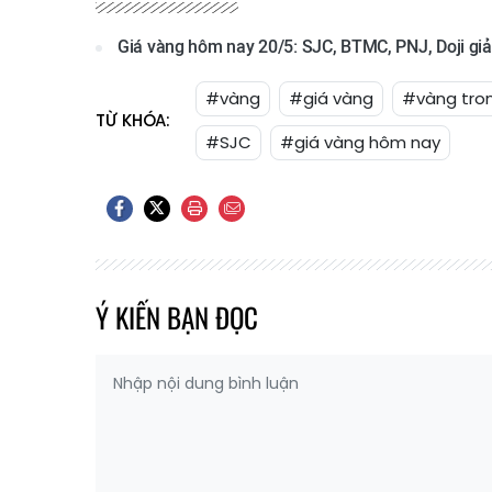
Giá vàng hôm nay 20/5: SJC, BTMC, PNJ, Doji giả
#vàng
#giá vàng
#vàng tro
TỪ KHÓA:
#SJC
#giá vàng hôm nay
Ý KIẾN BẠN ĐỌC