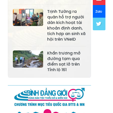
Xã Mường Lai
Xã Cảm Nhân
Xã Yên Thành
Xã Thác Bà
Trịnh Tường ra
quân hỗ trợ người
Xã Yên Bình
Xã Bảo Ái
dân kích hoạt tài
khoản định danh,
Xã Hưng
Xã Trấn Yên
tích hợp an sinh xã
Khánh
hội trên VNeID
Xã Lương
Xã Việt Hồng
Thịnh
Khẩn trương mở
đường tạm qua
Xã Quy Mông
Xã Cốc San
điểm sạt lở trên
Tỉnh lộ 161
Xã Hợp Thành
Xã Phong Hải
Xã Xuân
Xã Bảo Thắng
Quang
Xã Tằng Loỏng
Xã Gia Phú
Xã Mường
Xã Dền Sáng
Hum