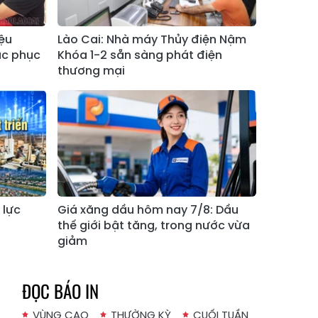
Xã Tả Phìn
Xã Cốc Lầu
Xã Bảo Nhai
Xã Bản Liền
iệu
Lào Cai: Nhà máy Thủy điện Nậm
ắc phục
Khóa 1-2 sẵn sàng phát điện
Xã Bắc Hà
Xã Tả Củ Tỷ
thương mại
Xã Lùng Phình
Xã Pha Long
Xã Mường
Xã Bản Lầu
Khương
Xã Cao Sơn
Xã Si Ma Cai
Xã Sín Chéng
Xã Nậm Xé
 lực
Giá xăng dầu hôm nay 7/8: Dầu
Xã Ngũ Chỉ
thế giới bật tăng, trong nước vừa
Xã Chế Tạo
Sơn
giảm
Xã Lao Chải
Xã Nậm Có
ĐỌC BÁO IN
Xã Tà Xi Láng
Xã Cát Thịnh
VÙNG CAO
THƯỜNG KỲ
CUỐI TUẦN