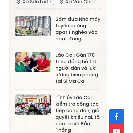
Xã Sơn Lương
Xã Văn Chấn
Xã Thượng
Xã Chấn Thịnh
Sớm đưa Nhà máy
Bằng La
tuyển quặng
Xã Phong Dụ
apatit nghèo vào
Xã Nghĩa Tâm
Hạ
hoạt động
Xã Châu Quế
Xã Lâm Giang
Lào Cai: Gần 170
Xã Đông
triệu đồng hỗ trợ
Xã Tân Hợp
người dân và lực
Cuông
lượng biên phòng
Xã Mậu A
Xã Xuân Ái
tại Si Ma Cai
Xã Lâm
Xã Mỏ Vàng
Tỉnh ủy Lào Cai
Thượng
kiểm tra công tác
Xã Lục Yên
Xã Tân Lĩnh
tiếp công dân, giải
quyết khiếu nại, tố
Xã Khánh Hòa
Xã Phúc Lợi
cáo tại xã Bảo
Thắng