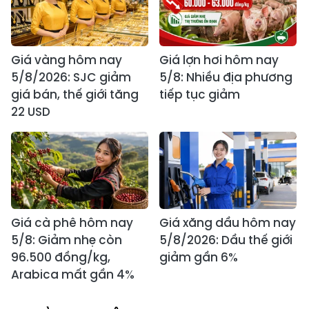
Giá vàng hôm nay
Giá lợn hơi hôm nay
5/8/2026: SJC giảm
5/8: Nhiều địa phương
giá bán, thế giới tăng
tiếp tục giảm
22 USD
Giá cà phê hôm nay
Giá xăng dầu hôm nay
5/8: Giảm nhẹ còn
5/8/2026: Dầu thế giới
96.500 đồng/kg,
giảm gần 6%
Arabica mất gần 4%