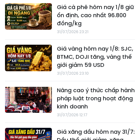
Giá cà phê hôm nay 1/8 giữ
ổn định, cao nhất 96.800
đồng/kg
31/07/2026 23:21
Giá vàng hôm nay 1/8: SJC,
BTMC, DOJI tăng, vàng thế
giới giảm 59 USD
31/07/2026 23:10
Nâng cao ý thức chấp hành
pháp luật trong hoạt động
kinh doanh
31/07/2026 12:17
Giá xăng dầu hôm nay 31/7:
Dầu thế giới giảm, xăng