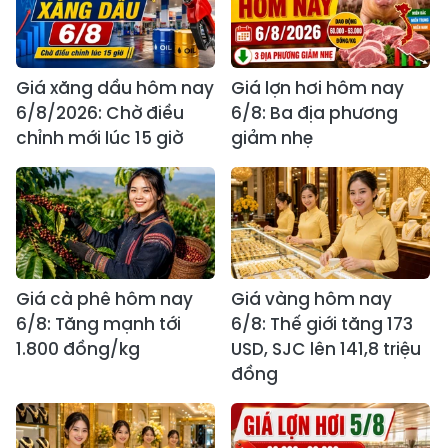
Giá xăng dầu hôm nay
Giá lợn hơi hôm nay
6/8/2026: Chờ điều
6/8: Ba địa phương
chỉnh mới lúc 15 giờ
giảm nhẹ
Giá cà phê hôm nay
Giá vàng hôm nay
6/8: Tăng mạnh tới
6/8: Thế giới tăng 173
1.800 đồng/kg
USD, SJC lên 141,8 triệu
đồng