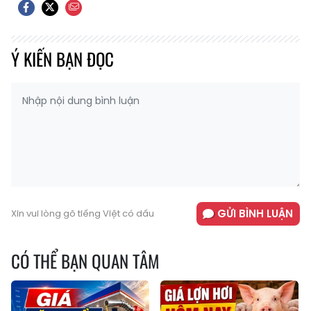
Ý KIẾN BẠN ĐỌC
GỬI BÌNH LUẬN
Xin vui lòng gõ tiếng Việt có dấu
CÓ THỂ BẠN QUAN TÂM