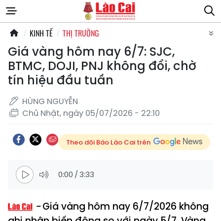
KINH TẾ
THỊ TRƯỜNG
Giá vàng hôm nay 6/7: SJC,
BTMC, DOJI, PNJ không đổi, chờ
tín hiệu đầu tuần
HÙNG NGUYỄN
Chủ Nhật, ngày 05/07/2026 - 22:10
Theo dõi Báo Lào Cai trên
0:00
/
3:33
Giá vàng hôm nay 6/7/2026 không
ghi nhận biến động so với ngày 5/7. Vàng