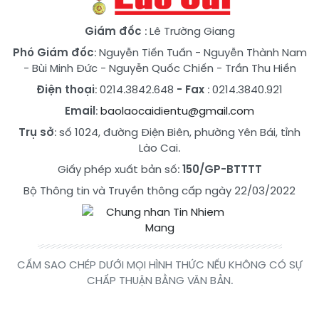
Giám đốc
: Lê Trường Giang
Phó Giám đốc
:
Nguyễn Tiến Tuấn
-
Nguyễn Thành Nam
-
Bùi Minh Đức
-
Nguyễn Quốc Chiến
-
Trần Thu Hiền
Điện thoại
: 0214.3842.648
- Fax
: 0214.3840.921
Email
:
baolaocaidientu@gmail.com
Trụ sở
: số 1024, đường Điện Biên, phường Yên Bái, tỉnh
Lào Cai.
Giấy phép xuất bản số:
150/GP-BTTTT
Bộ Thông tin và Truyền thông cấp ngày 22/03/2022
CẤM SAO CHÉP DƯỚI MỌI HÌNH THỨC NẾU KHÔNG CÓ SỰ
CHẤP THUẬN BẰNG VĂN BẢN.