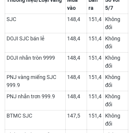
Thương hiệu/Loại vàng
Mua
Bán
So với
vào
ra
5/7
SJC
148,4
151,4
Không
đổi
DOJI SJC bán lẻ
148,4
151,4
Không
đổi
DOJI nhẫn tròn 9999
148,4
151,4
Không
đổi
PNJ vàng miếng SJC
148,4
151,4
Không
999.9
đổi
PNJ nhẫn trơn 999.9
148,4
151,4
Không
đổi
BTMC SJC
147,5
151,4
Không
đổi