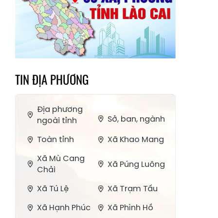
TIN ĐỊA PHƯƠNG
Địa phương
Sở, ban, ngành
ngoài tỉnh
Toàn tỉnh
Xã Khao Mang
Xã Mù Cang
Xã Púng Luông
Chải
Xã Tú Lệ
Xã Trạm Tấu
Xã Hạnh Phúc
Xã Phình Hồ