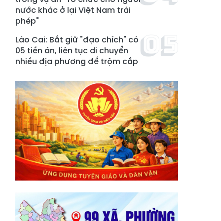
nước khác ở lại Việt Nam trái
phép"
Lào Cai: Bắt giữ "đạo chích" có
05 tiền án, liên tục di chuyển
nhiều địa phương để trộm cắp