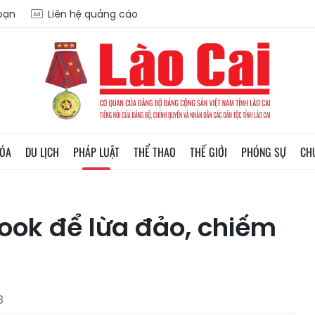
soạn
Liên hệ quảng cáo
HÓA
DU LỊCH
PHÁP LUẬT
THỂ THAO
THẾ GIỚI
PHÓNG SỰ
CH
ook để lừa đảo, chiếm
8