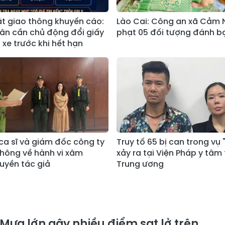
t giao thông khuyến cáo:
Lào Cai: Công an xã Cảm 
ân cần chủ động đổi giấy
phạt 05 đối tượng đánh b
 xe trước khi hết hạn
 ca sĩ và giám đốc công ty
Truy tố 65 bị can trong vụ 
thông về hành vi xâm
xảy ra tại Viện Pháp y tâm
yền tác giả
Trung ương
Mưa lớn gây nhiều điểm sạt lở trên