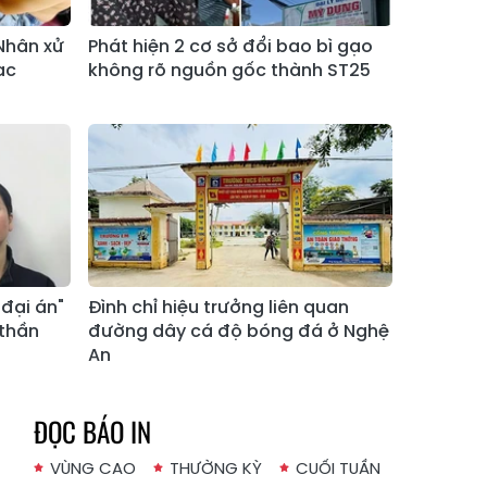
Xã Bản Hồ
Xã Tả Van
Nhân xử
Phát hiện 2 cơ sở đổi bao bì gạo
ạc
không rõ nguồn gốc thành ST25
Xã Tả Phìn
Xã Cốc Lầu
Xã Bảo Nhai
Xã Bản Liền
Xã Bắc Hà
Xã Tả Củ Tỷ
Xã Lùng Phình
Xã Pha Long
Xã Mường
Xã Bản Lầu
Khương
"đại án"
Đình chỉ hiệu trưởng liên quan
Xã Cao Sơn
Xã Si Ma Cai
 thần
đường dây cá độ bóng đá ở Nghệ
Xã Sín Chéng
Xã Nậm Xé
An
Xã Ngũ Chỉ
Xã Chế Tạo
Sơn
ĐỌC BÁO IN
Xã Lao Chải
Xã Nậm Có
VÙNG CAO
THƯỜNG KỲ
CUỐI TUẦN