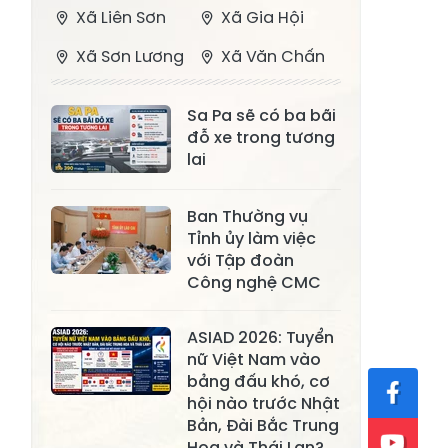
Xã Liên Sơn
Xã Gia Hội
Xã Sơn Lương
Xã Văn Chấn
Xã Thượng
Xã Chấn Thịnh
Sa Pa sẽ có ba bãi
Bằng La
đỗ xe trong tương
Xã Phong Dụ
lai
Xã Nghĩa Tâm
Hạ
Ban Thường vụ
Xã Châu Quế
Xã Lâm Giang
Tỉnh ủy làm việc
Xã Đông
với Tập đoàn
Xã Tân Hợp
Cuông
Công nghệ CMC
Xã Mậu A
Xã Xuân Ái
ASIAD 2026: Tuyển
nữ Việt Nam vào
Xã Lâm
Xã Mỏ Vàng
bảng đấu khó, cơ
Thượng
hội nào trước Nhật
Xã Lục Yên
Xã Tân Lĩnh
Bản, Đài Bắc Trung
Hoa và Thái Lan?