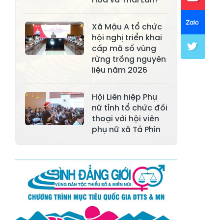
Xã Khánh Hòa
Xã Phúc Lợi
Xã Mường Lai
Xã Cảm Nhân
Xã Mậu A tổ chức
hội nghị triển khai
Xã Yên Thành
Xã Thác Bà
cấp mã số vùng
rừng trồng nguyên
Xã Yên Bình
Xã Bảo Ái
liệu năm 2026
Xã Hưng
Xã Trấn Yên
Khánh
Hội Liên hiệp Phụ
nữ tỉnh tổ chức đối
Xã Lương
thoại với hội viên
Xã Việt Hồng
Thịnh
phụ nữ xã Tả Phìn
Xã Quy Mông
Xã Cốc San
Xã Hợp Thành
Xã Phong Hải
Xã Xuân
Xã Bảo Thắng
Quang
Xã Tằng Loỏng
Xã Gia Phú