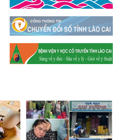
Xã Mường
Xã Dền Sáng
Hum
Xã Y Tý
Xã A Mú Sung
Xã Trịnh Tường
Xã Nậm Chày
Xã Bản Xèo
Xã Bát Xát
Xã Võ Lao
Xã Khánh Yên
Xã Văn Bàn
Xã Dương Quỳ
Xã Chiềng Ken
Xã Minh Lương
Xã Nậm Chảy
Xã Bảo Yên
Xã Nghĩa Đô
Xã Thượng Hà
Xã Xuân Hòa
Xã Phúc Khánh
Xã Bảo Hà
Xã Mường Bo