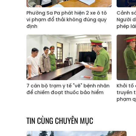
Phường Sa Pa phát hiện 2 xe ô tô
Cảnh sá
vi phạm đổ thải không đúng quy
Người d
định
phép lái
7 cán bộ trạm y tế "vẽ" bệnh nhân
Khởi tố
để chiếm đoạt thuốc bảo hiểm
truyền 
phạm qu
TIN CÙNG CHUYÊN MỤC