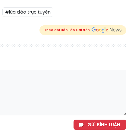
#lừa đảo trực tuyến
Theo dõi Báo Lào Cai trên
GỬI BÌNH LUẬN