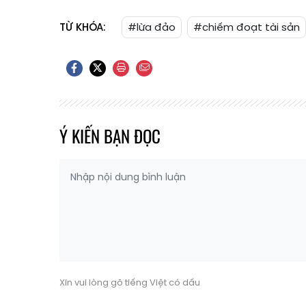
TỪ KHÓA:
#lừa đảo
#chiếm đoạt tài sản
Ý KIẾN BẠN ĐỌC
Xin vui lòng gõ tiếng Việt có dấu