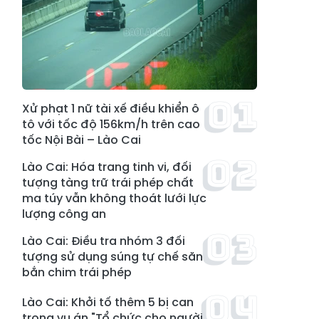
Xử phạt 1 nữ tài xế điều khiển ô
tô với tốc độ 156km/h trên cao
tốc Nội Bài – Lào Cai
Lào Cai: Hóa trang tinh vi, đối
tượng tàng trữ trái phép chất
ma túy vẫn không thoát lưới lực
lượng công an
Lào Cai: Điều tra nhóm 3 đối
tượng sử dụng súng tự chế săn
bắn chim trái phép
Lào Cai: Khởi tố thêm 5 bị can
trong vụ án "Tổ chức cho người