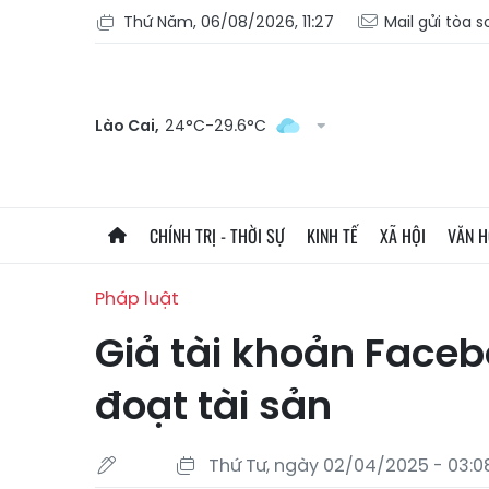
Thứ Năm, 06/08/2026, 11:27
Mail gửi tòa 
Lào Cai,
24°C-29.6°C
CHÍNH TRỊ - THỜI SỰ
KINH TẾ
XÃ HỘI
VĂN 
Pháp luật
Giả tài khoản Faceb
đoạt tài sản
Thứ Tư, ngày 02/04/2025 - 03:0