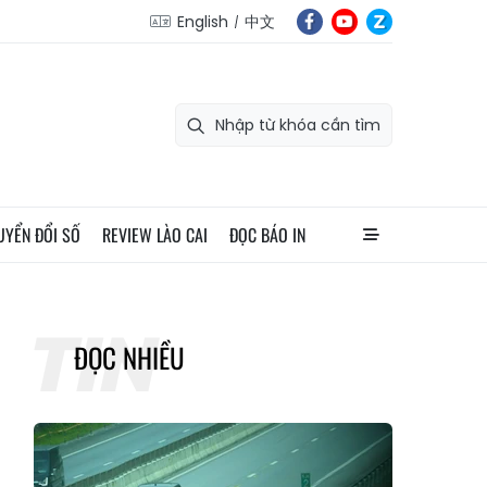
English
中文
UYỂN ĐỔI SỐ
REVIEW LÀO CAI
ĐỌC BÁO IN
ĐỌC NHIỀU