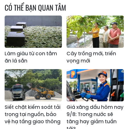
CÓ THỂ BẠN QUAN TÂM
Làm giàu từ con tằm
Cây trồng mới, triển
ăn lá sắn
vọng mới
Siết chặt kiểm soát tải
Giá xăng dầu hôm nay
trọng tại nguồn, bảo
9/8: Trong nước sẽ
vệ hạ tầng giao thông
tăng hay giảm tuần
tới?