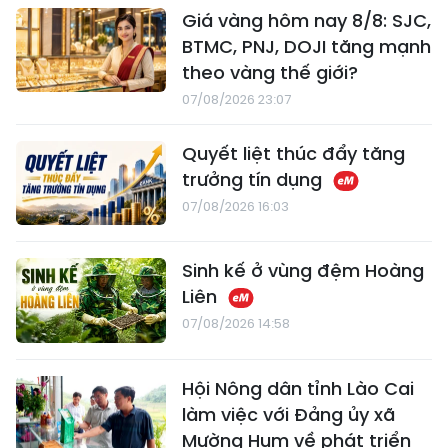
Giá vàng hôm nay 8/8: SJC,
BTMC, PNJ, DOJI tăng mạnh
theo vàng thế giới?
07/08/2026 23:07
Quyết liệt thúc đẩy tăng
trưởng tín dụng
07/08/2026 16:03
Sinh kế ở vùng đệm Hoàng
Liên
07/08/2026 14:58
Hội Nông dân tỉnh Lào Cai
làm việc với Đảng ủy xã
Mường Hum về phát triển