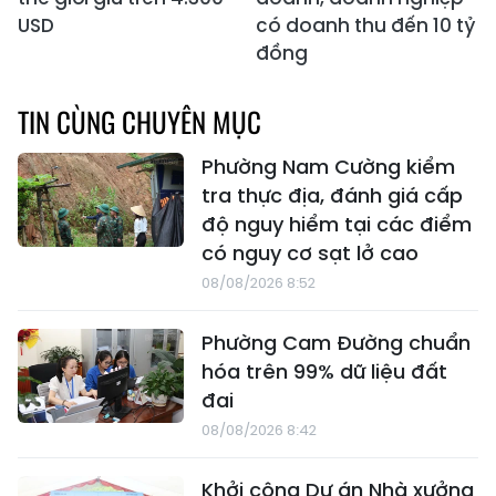
USD
có doanh thu đến 10 tỷ
đồng
TIN CÙNG CHUYÊN MỤC
Phường Nam Cường kiểm
tra thực địa, đánh giá cấp
độ nguy hiểm tại các điểm
có nguy cơ sạt lở cao
08/08/2026 8:52
Phường Cam Đường chuẩn
hóa trên 99% dữ liệu đất
đai
08/08/2026 8:42
Khởi công Dự án Nhà xưởng