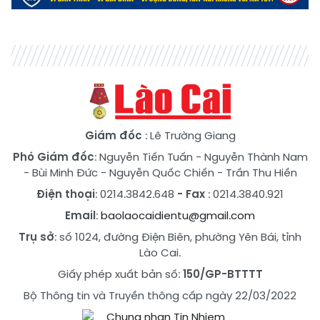
Giám đốc
: Lê Trường Giang
Phó Giám đốc
:
Nguyễn Tiến Tuấn
-
Nguyễn Thành Nam
-
Bùi Minh Đức
-
Nguyễn Quốc Chiến
-
Trần Thu Hiền
Điện thoại
: 0214.3842.648
- Fax
: 0214.3840.921
Email
:
baolaocaidientu@gmail.com
Trụ sở
: số 1024, đường Điện Biên, phường Yên Bái, tỉnh
Lào Cai.
Giấy phép xuất bản số:
150/GP-BTTTT
Bộ Thông tin và Truyền thông cấp ngày 22/03/2022