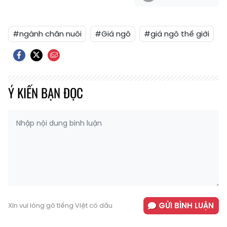
#ngành chăn nuôi
#Giá ngô
#giá ngô thế giới
Ý KIẾN BẠN ĐỌC
GỬI BÌNH LUẬN
Xin vui lòng gõ tiếng Việt có dấu