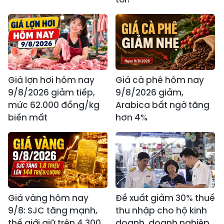
Giá lợn hơi hôm nay
Giá cà phê hôm nay
9/8/2026 giảm tiếp,
9/8/2026 giảm,
mức 62.000 đồng/kg
Arabica bất ngờ tăng
biến mất
hơn 4%
Giá vàng hôm nay
Đề xuất giảm 30% thuế
9/8: SJC tăng mạnh,
thu nhập cho hộ kinh
thế giới giữ trên 4.300
doanh, doanh nghiệp