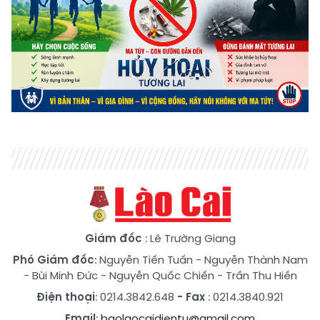
Giám đốc
: Lê Trường Giang
Phó Giám đốc
:
Nguyễn Tiến Tuấn
-
Nguyễn Thành Nam
-
Bùi Minh Đức
-
Nguyễn Quốc Chiến
-
Trần Thu Hiền
Điện thoại
: 0214.3842.648
- Fax
: 0214.3840.921
Email
:
baolaocaidientu@gmail.com