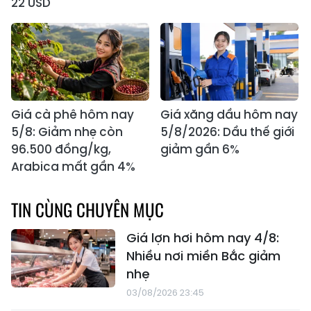
22 USD
Giá cà phê hôm nay
Giá xăng dầu hôm nay
5/8: Giảm nhẹ còn
5/8/2026: Dầu thế giới
96.500 đồng/kg,
giảm gần 6%
Arabica mất gần 4%
TIN CÙNG CHUYÊN MỤC
Giá lợn hơi hôm nay 4/8:
Nhiều nơi miền Bắc giảm
nhẹ
03/08/2026 23:45