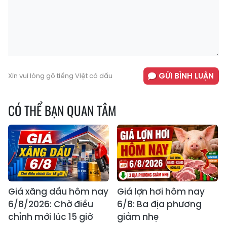
GỬI BÌNH LUẬN
Xin vui lòng gõ tiếng Việt có dấu
CÓ THỂ BẠN QUAN TÂM
Giá xăng dầu hôm nay
Giá lợn hơi hôm nay
6/8/2026: Chờ điều
6/8: Ba địa phương
chỉnh mới lúc 15 giờ
giảm nhẹ