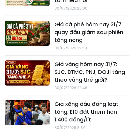
tại nhiều nơi
30/07/2026 23:00
Giá cà phê hôm nay 31/7
quay đầu giảm sau phiên
tăng nóng
30/07/2026 22:58
Giá vàng hôm nay 31/7:
SJC, BTMC, PNJ, DOJI tăng
theo vàng thế giới?
30/07/2026 22:46
Giá xăng dầu đồng loạt
tăng, E10 đắt thêm hơn
1.400 đồng/lít
30/07/2026 8:34