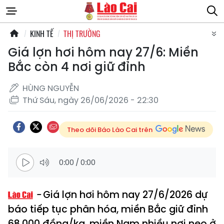
KINH TẾ
THỊ TRƯỜNG
Giá lợn hơi hôm nay 27/6: Miền
Bắc còn 4 nơi giữ đỉnh
HÙNG NGUYỄN
Thứ Sáu, ngày 26/06/2026 - 22:30
Theo dõi Báo Lào Cai trên
0:00
/
0:00
Giá lợn hơi hôm nay 27/6/2026 dự
báo tiếp tục phân hóa, miền Bắc giữ đỉnh
68.000 đồng/kg, miền Nam nhiều nơi neo ở