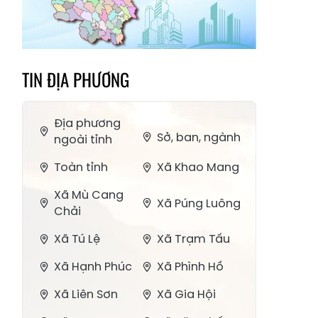
TIN ĐỊA PHƯƠNG
Địa phương
Sở, ban, ngành
ngoài tỉnh
Toàn tỉnh
Xã Khao Mang
Xã Mù Cang
Xã Púng Luông
Chải
Xã Tú Lệ
Xã Trạm Tấu
Xã Hạnh Phúc
Xã Phình Hồ
Xã Liên Sơn
Xã Gia Hội