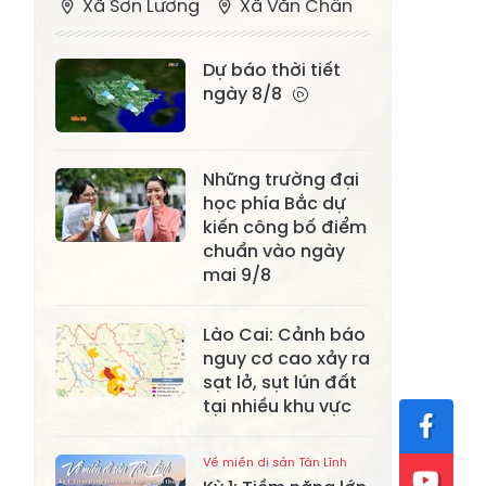
Xã Sơn Lương
Xã Văn Chấn
Xã Thượng
Xã Chấn Thịnh
Dự báo thời tiết
Bằng La
ngày 8/8
Xã Phong Dụ
Xã Nghĩa Tâm
Hạ
Những trường đại
Xã Châu Quế
Xã Lâm Giang
học phía Bắc dự
Xã Đông
kiến công bố điểm
Xã Tân Hợp
Cuông
chuẩn vào ngày
mai 9/8
Xã Mậu A
Xã Xuân Ái
Lào Cai: Cảnh báo
Xã Lâm
Xã Mỏ Vàng
nguy cơ cao xảy ra
Thượng
sạt lở, sụt lún đất
Xã Lục Yên
Xã Tân Lĩnh
tại nhiều khu vực
Xã Khánh Hòa
Xã Phúc Lợi
Về miền di sản Tân Lĩnh