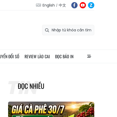
English
中文
UYỂN ĐỔI SỐ
REVIEW LÀO CAI
ĐỌC BÁO IN
ĐỌC NHIỀU