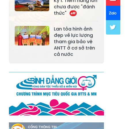
Xã Mường Lai
Xã Cảm Nhân
Kỳ 1: Tiềm năng lớn
chưa được "đánh
Xã Yên Thành
Xã Thác Bà
thức"
Xã Yên Bình
Xã Bảo Ái
Lan tỏa hình ảnh
Xã Hưng
đẹp về lực lượng
Xã Trấn Yên
Khánh
tham gia bảo vệ
ANTT ở cơ sở trên
Xã Lương
cả nước
Xã Việt Hồng
Thịnh
Xã Quy Mông
Xã Cốc San
Xã Hợp Thành
Xã Phong Hải
Xã Xuân
Xã Bảo Thắng
Quang
Xã Tằng Loỏng
Xã Gia Phú
Xã Mường
Xã Dền Sáng
Hum