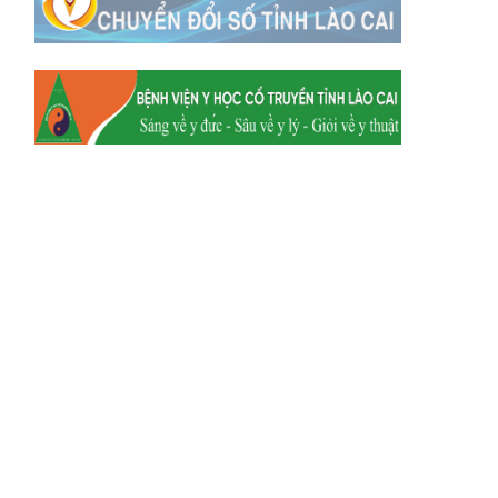
Xã Y Tý
Xã A Mú Sung
Xã Trịnh Tường
Xã Nậm Chày
Xã Bản Xèo
Xã Bát Xát
Xã Võ Lao
Xã Khánh Yên
Xã Văn Bàn
Xã Dương Quỳ
Xã Chiềng Ken
Xã Minh Lương
Xã Nậm Chảy
Xã Bảo Yên
Xã Nghĩa Đô
Xã Thượng Hà
Xã Xuân Hòa
Xã Phúc Khánh
Xã Bảo Hà
Xã Mường Bo
Xã Bản Hồ
Xã Tả Van