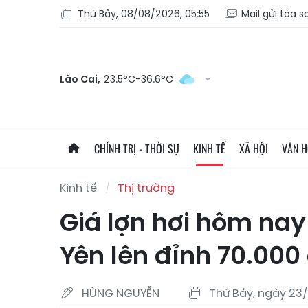
Thứ Bảy, 08/08/2026, 05:55
Mail gửi tòa 
Lào Cai,
23.5°C-36.6°C
CHÍNH TRỊ - THỜI SỰ
KINH TẾ
XÃ HỘI
VĂN 
Kinh tế
Thị trường
Giá lợn hơi hôm nay
Yên lên đỉnh 70.00
HÙNG NGUYỄN
Thứ Bảy, ngày 23