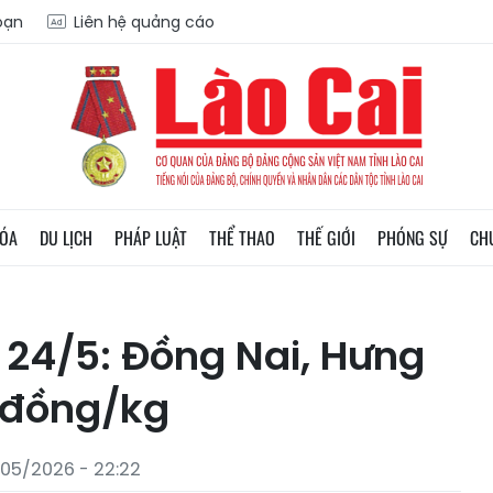
soạn
Liên hệ quảng cáo
HÓA
DU LỊCH
PHÁP LUẬT
THỂ THAO
THẾ GIỚI
PHÓNG SỰ
CH
 24/5: Đồng Nai, Hưng
0 đồng/kg
/05/2026 - 22:22