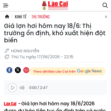
KINH TẾ
THỊ TRƯỜNG
Giá lợn hơi hôm nay 18/6: Thị
trường ổn định, khó xuất hiện đột
biến
HÙNG NGUYỄN
Thứ Tư, ngày 17/06/2026 - 22:15
Theo dõi Báo Lào Cai trên
0:00
/
2:47
Giá lợn hơi hôm nay 18/6/2026
được dự báo tiếp tục ổn định trên cả nước.