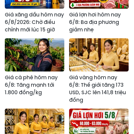
Giá xăng dầu hôm nay
Giá lợn hơi hôm nay
6/8/2026: Chờ điều
6/8: Ba địa phương
chỉnh mới lúc 15 giờ
giảm nhẹ
Giá cà phê hôm nay
Giá vàng hôm nay
6/8: Tăng mạnh tới
6/8: Thế giới tăng 173
1.800 đồng/kg
USD, SJC lên 141,8 triệu
đồng