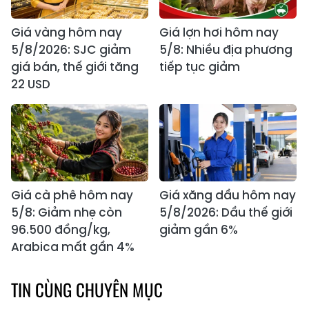
Giá vàng hôm nay
Giá lợn hơi hôm nay
5/8/2026: SJC giảm
5/8: Nhiều địa phương
giá bán, thế giới tăng
tiếp tục giảm
22 USD
Giá cà phê hôm nay
Giá xăng dầu hôm nay
5/8: Giảm nhẹ còn
5/8/2026: Dầu thế giới
96.500 đồng/kg,
giảm gần 6%
Arabica mất gần 4%
TIN CÙNG CHUYÊN MỤC