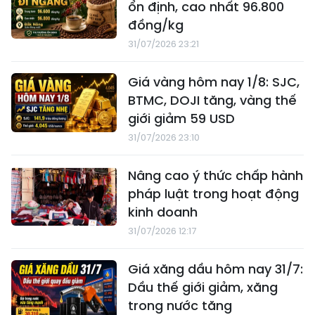
ổn định, cao nhất 96.800
đồng/kg
31/07/2026 23:21
Giá vàng hôm nay 1/8: SJC,
BTMC, DOJI tăng, vàng thế
giới giảm 59 USD
31/07/2026 23:10
Nâng cao ý thức chấp hành
pháp luật trong hoạt động
kinh doanh
31/07/2026 12:17
Giá xăng dầu hôm nay 31/7:
Dầu thế giới giảm, xăng
trong nước tăng