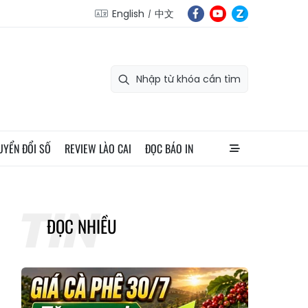
English
中文
UYỂN ĐỔI SỐ
REVIEW LÀO CAI
ĐỌC BÁO IN
ĐỌC NHIỀU