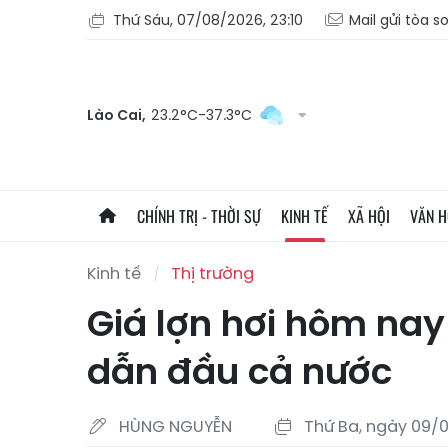
Thứ Sáu, 07/08/2026, 23:10
Mail gửi tòa s
Lào Cai,
23.2°C-37.3°C
CHÍNH TRỊ - THỜI SỰ
KINH TẾ
XÃ HỘI
VĂN 
Kinh tế
Thị trường
Giá lợn hơi hôm nay 
dẫn đầu cả nước
HÙNG NGUYỄN
Thứ Ba, ngày 09/0