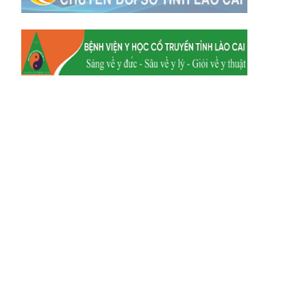
Xã Y Tý
Xã A Mú Sung
Xã Trịnh Tường
Xã Nậm Chày
Xã Bản Xèo
Xã Bát Xát
Xã Võ Lao
Xã Khánh Yên
Xã Văn Bàn
Xã Dương Quỳ
Xã Chiềng Ken
Xã Minh Lương
Xã Nậm Chảy
Xã Bảo Yên
Xã Nghĩa Đô
Xã Thượng Hà
Xã Xuân Hòa
Xã Phúc Khánh
Xã Bảo Hà
Xã Mường Bo
Xã Bản Hồ
Xã Tả Van