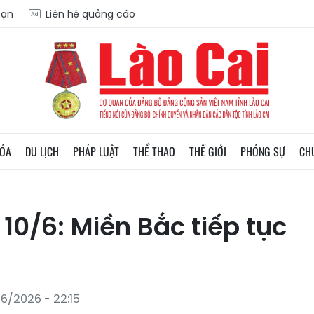
oạn
Liên hệ quảng cáo
HÓA
DU LỊCH
PHÁP LUẬT
THỂ THAO
THẾ GIỚI
PHÓNG SỰ
CH
10/6: Miền Bắc tiếp tục
6/2026 - 22:15