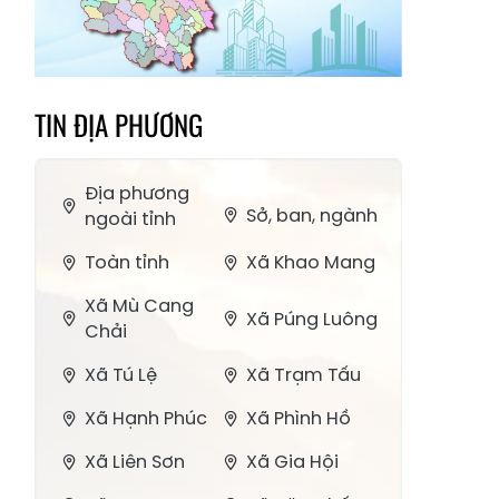
TIN ĐỊA PHƯƠNG
Địa phương
Sở, ban, ngành
ngoài tỉnh
Toàn tỉnh
Xã Khao Mang
Xã Mù Cang
Xã Púng Luông
Chải
Xã Tú Lệ
Xã Trạm Tấu
Xã Hạnh Phúc
Xã Phình Hồ
Xã Liên Sơn
Xã Gia Hội