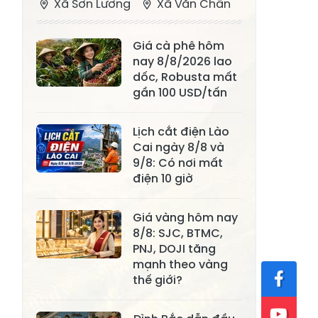
Xã Sơn Lương
Xã Văn Chấn
Xã Thượng
Xã Chấn Thịnh
Giá cà phê hôm
Bằng La
nay 8/8/2026 lao
Xã Phong Dụ
dốc, Robusta mất
Xã Nghĩa Tâm
Hạ
gần 100 USD/tấn
Xã Châu Quế
Xã Lâm Giang
Lịch cắt điện Lào
Xã Đông
Cai ngày 8/8 và
Xã Tân Hợp
9/8: Có nơi mất
Cuông
điện 10 giờ
Xã Mậu A
Xã Xuân Ái
Giá vàng hôm nay
Xã Lâm
Xã Mỏ Vàng
8/8: SJC, BTMC,
Thượng
PNJ, DOJI tăng
Xã Lục Yên
Xã Tân Lĩnh
mạnh theo vàng
thế giới?
Xã Khánh Hòa
Xã Phúc Lợi