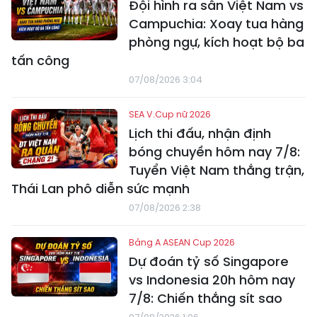
Đội hình ra sân Việt Nam vs
Campuchia: Xoay tua hàng
phòng ngự, kích hoạt bộ ba
tấn công
07/08/2026 3:04
SEA V.Cup nữ 2026
Lịch thi đấu, nhận định
bóng chuyền hôm nay 7/8:
Tuyển Việt Nam thắng trận,
Thái Lan phô diễn sức mạnh
07/08/2026 2:38
Bảng A ASEAN Cup 2026
Dự đoán tỷ số Singapore
vs Indonesia 20h hôm nay
7/8: Chiến thắng sít sao