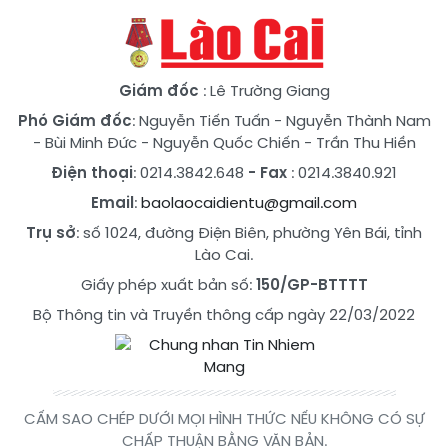
Giám đốc
: Lê Trường Giang
Phó Giám đốc
:
Nguyễn Tiến Tuấn
-
Nguyễn Thành Nam
-
Bùi Minh Đức
-
Nguyễn Quốc Chiến
-
Trần Thu Hiền
Điện thoại
: 0214.3842.648
- Fax
: 0214.3840.921
Email
:
baolaocaidientu@gmail.com
Trụ sở
: số 1024, đường Điện Biên, phường Yên Bái, tỉnh
Lào Cai.
Giấy phép xuất bản số:
150/GP-BTTTT
Bộ Thông tin và Truyền thông cấp ngày 22/03/2022
CẤM SAO CHÉP DƯỚI MỌI HÌNH THỨC NẾU KHÔNG CÓ SỰ
CHẤP THUẬN BẰNG VĂN BẢN.