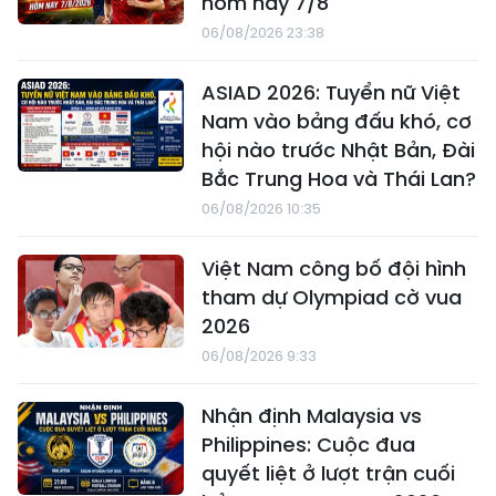
hôm nay 7/8
06/08/2026 23:38
ASIAD 2026: Tuyển nữ Việt
Nam vào bảng đấu khó, cơ
hội nào trước Nhật Bản, Đài
Bắc Trung Hoa và Thái Lan?
06/08/2026 10:35
Việt Nam công bố đội hình
tham dự Olympiad cờ vua
2026
06/08/2026 9:33
Nhận định Malaysia vs
Philippines: Cuộc đua
quyết liệt ở lượt trận cuối