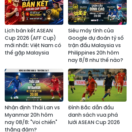
Lịch bán kết ASEAN
Siêu máy tính của
Cup 2026 (AFF Cup)
Google dự đoán tỷ số
mới nhất: Việt Nam có
trận đấu Malaysia vs
thể gặp Malaysia
Philippines 20h hôm
nay 8/8 như thế nào?
Nhận định Thái Lan vs
Đình Bắc dẫn đầu
Myanmar 20h hôm
danh sách vua phá
nay 08/8: "Voi chiến"
lưới ASEAN Cup 2026
thắng đậm?