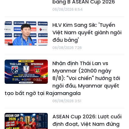
bảng B ASEAN Cup 2026
06/08/2026 8:54
HLV Kim Sang Sik: 'Tuyển
Việt Nam quyết giành ngôi
đầu bảng'
06/08/2026 7:26
Nhận định Thái Lan vs
Myanmar (20h00 ngày
8/8): "Voi chiến" hướng tới
ngôi đầu, Myanmar quyết
tạo bất ngờ tại Rajamangala
06/08/2026 3:51
ASEAN Cup 2026: Lượt cuối
định đoạt, Việt Nam đứng