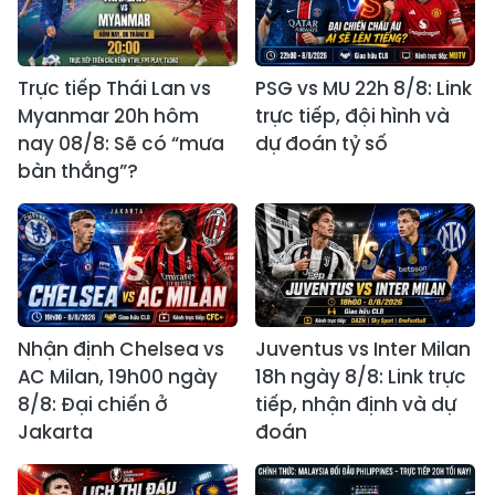
Trực tiếp Thái Lan vs
PSG vs MU 22h 8/8: Link
Myanmar 20h hôm
trực tiếp, đội hình và
nay 08/8: Sẽ có “mưa
dự đoán tỷ số
bàn thắng”?
Nhận định Chelsea vs
Juventus vs Inter Milan
AC Milan, 19h00 ngày
18h ngày 8/8: Link trực
8/8: Đại chiến ở
tiếp, nhận định và dự
Jakarta
đoán