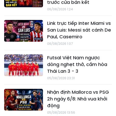
trước cửa bán kết
06/08/2026 1:24
Link trực tiếp Inter Miami vs
San Luis: Messi sát cánh De
Paul, Casemiro
06/08/2026 1:07
Futsal Việt Nam ngược
dòng nghẹt thở, cầm hòa
Thái Lan 3 - 3
05/08/2026 23:31
Nhận định Mallorca vs PSG
2h ngày 6/8: Nhà vua khởi
động
05/08/2026 13:56