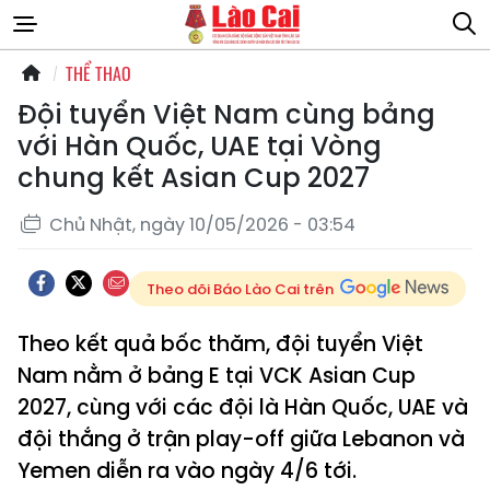
THỂ THAO
Đội tuyển Việt Nam cùng bảng
với Hàn Quốc, UAE tại Vòng
chung kết Asian Cup 2027
Chủ Nhật, ngày 10/05/2026 - 03:54
Theo dõi Báo Lào Cai trên
Theo kết quả bốc thăm, đội tuyển Việt
Nam nằm ở bảng E tại VCK Asian Cup
2027, cùng với các đội là Hàn Quốc, UAE và
đội thắng ở trận play-off giữa Lebanon và
Yemen diễn ra vào ngày 4/6 tới.