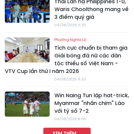
Thái Lan hạ Philippines 1-0,
Waris Choolthong mang về
3 điểm quý giá
04/08/2026 11:30
Phường Nghĩa Lộ:
Tích cực chuẩn bị tham gia
Giải bóng đá nữ các dân
tộc thiểu số Việt Nam -
VTV Cup lần thứ I năm 2026
04/08/2026 9:33
Win Naing Tun lập hat-trick,
Myanmar "nhấn chìm" Lào
với tỷ số 7-2
04/08/2026 8:06
XEM THÊM