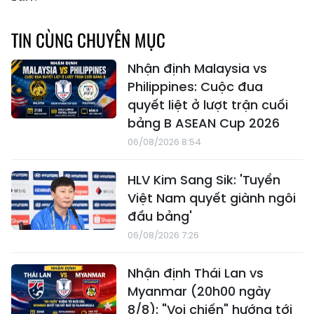
TIN CÙNG CHUYÊN MỤC
Nhận định Malaysia vs
Philippines: Cuộc đua
quyết liệt ở lượt trận cuối
bảng B ASEAN Cup 2026
06/08/2026 8:54
HLV Kim Sang Sik: 'Tuyển
Việt Nam quyết giành ngôi
đầu bảng'
06/08/2026 7:26
Nhận định Thái Lan vs
Myanmar (20h00 ngày
8/8): "Voi chiến" hướng tới