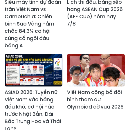
Siêu máy tính dự đoán
Lịch thi đấu, bảng xếp
trận Việt Nam vs
hạng ASEAN Cup 2026
Campuchia: Chiến
(AFF Cup) hôm nay
binh Sao Vàng nắm
7/8
chắc 84,3% cơ hội
củng cố ngôi đầu
bảng A
ASIAD 2026: Tuyển nữ
Việt Nam công bố đội
Việt Nam vào bảng
hình tham dự
đấu khó, cơ hội nào
Olympiad cờ vua 2026
trước Nhật Bản, Đài
Bắc Trung Hoa và Thái
Lan?