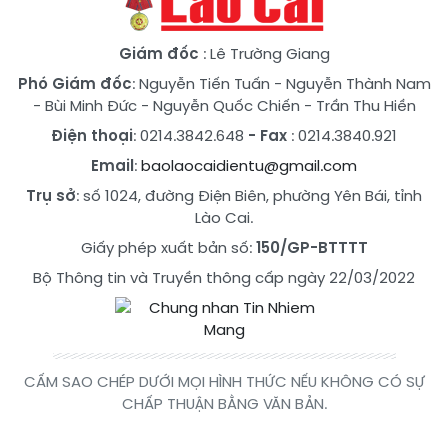
Giám đốc
: Lê Trường Giang
Phó Giám đốc
:
Nguyễn Tiến Tuấn
-
Nguyễn Thành Nam
-
Bùi Minh Đức
-
Nguyễn Quốc Chiến
-
Trần Thu Hiền
Điện thoại
: 0214.3842.648
- Fax
: 0214.3840.921
Email
:
baolaocaidientu@gmail.com
Trụ sở
: số 1024, đường Điện Biên, phường Yên Bái, tỉnh
Lào Cai.
Giấy phép xuất bản số:
150/GP-BTTTT
Bộ Thông tin và Truyền thông cấp ngày 22/03/2022
CẤM SAO CHÉP DƯỚI MỌI HÌNH THỨC NẾU KHÔNG CÓ SỰ
CHẤP THUẬN BẰNG VĂN BẢN.