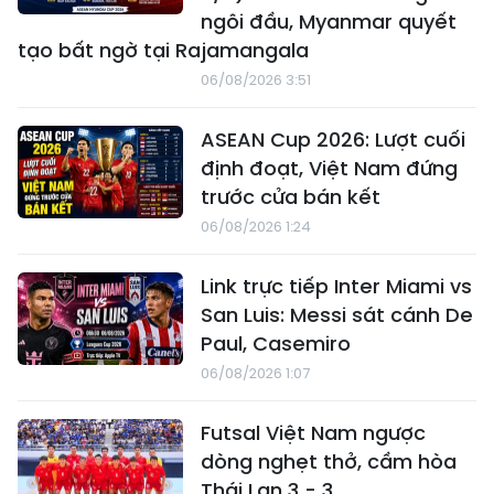
ngôi đầu, Myanmar quyết
tạo bất ngờ tại Rajamangala
06/08/2026 3:51
ASEAN Cup 2026: Lượt cuối
định đoạt, Việt Nam đứng
trước cửa bán kết
06/08/2026 1:24
Link trực tiếp Inter Miami vs
San Luis: Messi sát cánh De
Paul, Casemiro
06/08/2026 1:07
Futsal Việt Nam ngược
dòng nghẹt thở, cầm hòa
Thái Lan 3 - 3