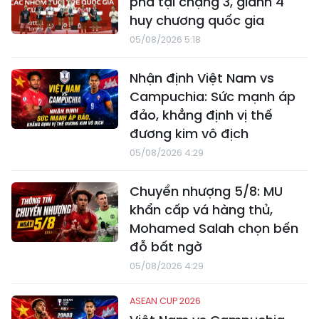
phá tại chặng 3, giành 4
huy chương quốc gia
05/08/2026 5:18
Nhận định Việt Nam vs
Campuchia: Sức mạnh áp
đảo, khẳng định vị thế
đương kim vô địch
05/08/2026 4:29
Chuyển nhượng 5/8: MU
khẩn cấp vá hàng thủ,
Mohamed Salah chọn bến
đỗ bất ngờ
05/08/2026 4:29
ASEAN CUP 2026