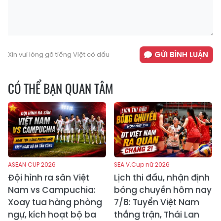
GỬI BÌNH LUẬN
Xin vui lòng gõ tiếng Việt có dấu
CÓ THỂ BẠN QUAN TÂM
ASEAN CUP 2026
SEA V.Cup nữ 2026
Đội hình ra sân Việt
Lịch thi đấu, nhận định
Nam vs Campuchia:
bóng chuyền hôm nay
Xoay tua hàng phòng
7/8: Tuyển Việt Nam
ngự, kích hoạt bộ ba
thắng trận, Thái Lan