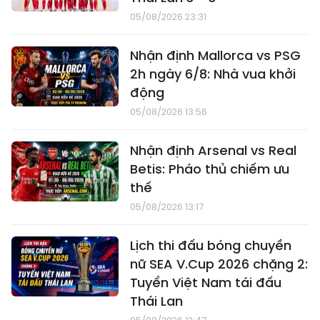
05/08/2026 23:31
Nhận định Mallorca vs PSG
2h ngày 6/8: Nhà vua khởi
động
05/08/2026 13:56
Nhận định Arsenal vs Real
Betis: Pháo thủ chiếm ưu
thế
05/08/2026 13:17
Lịch thi đấu bóng chuyền
nữ SEA V.Cup 2026 chặng 2:
Tuyển Việt Nam tái đấu
Thái Lan