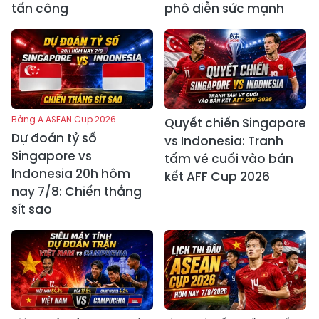
tấn công
phô diễn sức mạnh
Bảng A ASEAN Cup 2026
Quyết chiến Singapore
Dự đoán tỷ số
vs Indonesia: Tranh
Singapore vs
tấm vé cuối vào bán
Indonesia 20h hôm
kết AFF Cup 2026
nay 7/8: Chiến thắng
sít sao