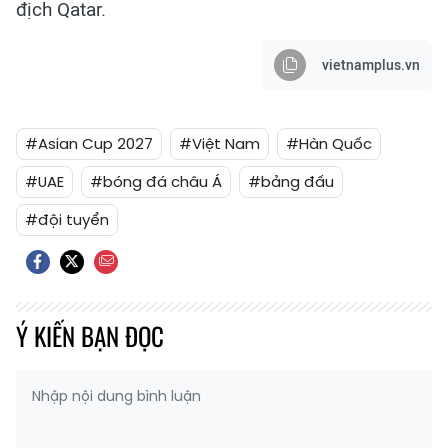
địch Qatar.
vietnamplus.vn
#Asian Cup 2027
#Việt Nam
#Hàn Quốc
#UAE
#bóng đá châu Á
#bảng đấu
#đội tuyển
Ý KIẾN BẠN ĐỌC