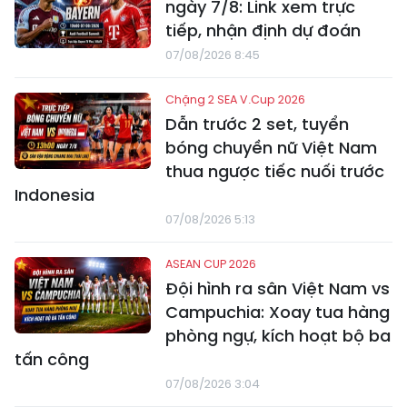
ngày 7/8: Link xem trực
tiếp, nhận định dự đoán
07/08/2026 8:45
Chặng 2 SEA V.Cup 2026
Dẫn trước 2 set, tuyển
bóng chuyền nữ Việt Nam
thua ngược tiếc nuối trước
Indonesia
07/08/2026 5:13
ASEAN CUP 2026
Đội hình ra sân Việt Nam vs
Campuchia: Xoay tua hàng
phòng ngự, kích hoạt bộ ba
tấn công
07/08/2026 3:04