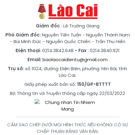
Giám đốc
: Lê Trường Giang
Phó Giám đốc
:
Nguyễn Tiến Tuấn
-
Nguyễn Thành Nam
-
Bùi Minh Đức
-
Nguyễn Quốc Chiến
-
Trần Thu Hiền
Điện thoại
: 0214.3842.648
- Fax
: 0214.3840.921
Email
:
baolaocaidientu@gmail.com
Trụ sở
: số 1024, đường Điện Biên, phường Yên Bái, tỉnh
Lào Cai.
Giấy phép xuất bản số:
150/GP-BTTTT
Bộ Thông tin và Truyền thông cấp ngày 22/03/2022
CẤM SAO CHÉP DƯỚI MỌI HÌNH THỨC NẾU KHÔNG CÓ SỰ
CHẤP THUẬN BẰNG VĂN BẢN.