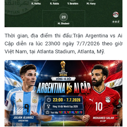
Thời gian, địa điểm thi đấu:Trận Argentina vs Ai
Cập diễn ra lúc 23h00 ngày 7/7/2026 theo giờ
Việt Nam, tại Atlanta Stadium, Atlanta, Mỹ.