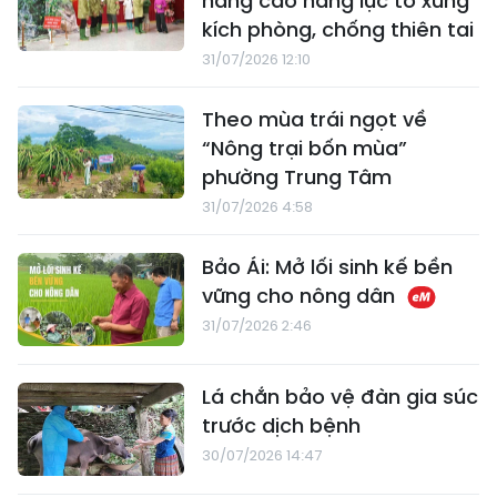
nâng cao năng lực tổ xung
kích phòng, chống thiên tai
31/07/2026 12:10
Theo mùa trái ngọt về
“Nông trại bốn mùa”
phường Trung Tâm
31/07/2026 4:58
Bảo Ái: Mở lối sinh kế bền
vững cho nông dân
31/07/2026 2:46
Lá chắn bảo vệ đàn gia súc
trước dịch bệnh
30/07/2026 14:47