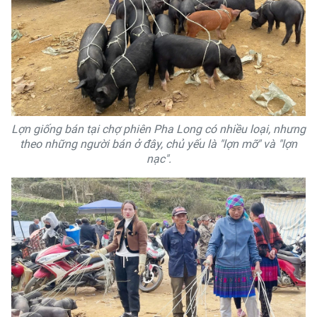
Lợn giống bán tại chợ phiên Pha Long có nhiều loại, nhưng
theo những người bán ở đây, chủ yếu là "lợn mỡ" và "lợn
nạc".