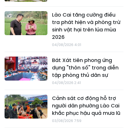
Lào Cai tăng cường điều
tra phát hiện và phòng trừ
sinh vật hại trên lúa mùa
2026
04/08/2026 4:01
Bát Xát tiên phong ứng
dụng "thôn số" trong diễn
tập phòng thủ dân sự
04/08/2026 2:41
Cảnh sát cơ động hỗ trợ
người dân phường Lào Cai
khắc phục hậu quả mưa lũ
03/08/2026 7:59