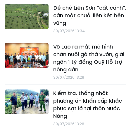
Để chè Liên Sơn “cất cánh”,
cần một chuỗi liên kết bền
vững
30/07/2026 13:34
Võ Lao ra mắt mô hình
chăn nuôi gà thả vườn, giải
ngân 1 tỷ đồng Quỹ Hỗ trợ
nông dân
30/07/2026 13:28
Kiểm tra, thống nhất
phương án khẩn cấp khắc
phục sạt lở tại thôn Nước
Nóng
30/07/2026 13:26