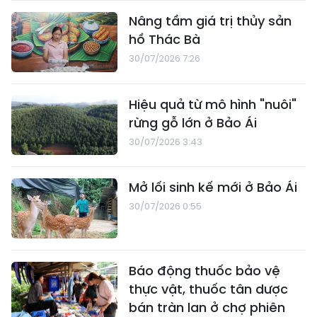
Nâng tầm giá trị thủy sản
hồ Thác Bà
30/07/2026 7:26
Hiệu quả từ mô hình "nuôi"
rừng gỗ lớn ở Bảo Ái
30/07/2026 3:43
Mở lối sinh kế mới ở Bảo Ái
30/07/2026 0:55
Báo động thuốc bảo vệ
thực vật, thuốc tân dược
bán tràn lan ở chợ phiên