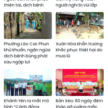
thiên tai, dịch bệnh
người nghi bị vùi lấp
Phường Lào Cai: Phun
Xuân Hòa khẩn trương
khử khuẩn, ngăn ngừa
khắc phục thiệt hại do
dịch bệnh bùng phát
mưa lũ
sau ngập lụt
Khánh Yên ra mắt mô
Bản Xèo: 60 ngày đêm
hình “Cánh đồng
tháo gỡ vướng mắc,