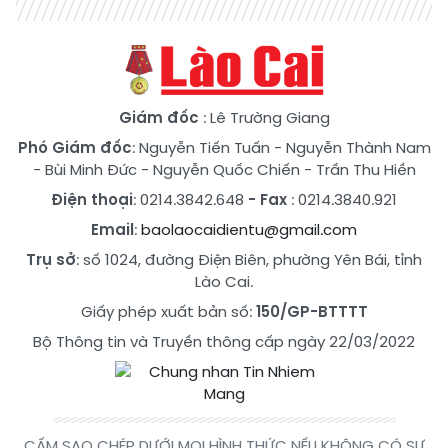
Giám đốc
: Lê Trường Giang
Phó Giám đốc
:
Nguyễn Tiến Tuấn
-
Nguyễn Thành Nam
-
Bùi Minh Đức
-
Nguyễn Quốc Chiến
-
Trần Thu Hiền
Điện thoại
: 0214.3842.648
- Fax
: 0214.3840.921
Email
:
baolaocaidientu@gmail.com
Trụ sở
: số 1024, đường Điện Biên, phường Yên Bái, tỉnh
Lào Cai.
Giấy phép xuất bản số:
150/GP-BTTTT
Bộ Thông tin và Truyền thông cấp ngày 22/03/2022
CẤM SAO CHÉP DƯỚI MỌI HÌNH THỨC NẾU KHÔNG CÓ SỰ