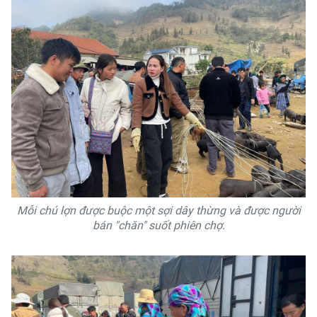
Mỗi chú lợn được buộc một sợi dây thừng và được người
bán "chăn" suốt phiên chợ.