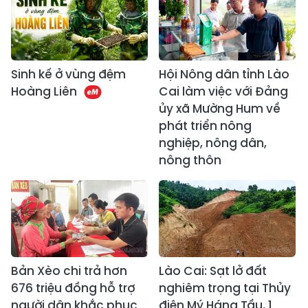
Sinh kế ở vùng đệm
Hội Nông dân tỉnh Lào
Hoàng Liên
Cai làm việc với Đảng
ủy xã Mường Hum về
phát triển nông
nghiệp, nông dân,
nông thôn
Bản Xèo chi trả hơn
Lào Cai: Sạt lở đất
676 triệu đồng hỗ trợ
nghiêm trọng tại Thủy
người dân khắc phục
điện Mý Háng Tầu, 1