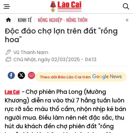
KINH TẾ
NÔNG NGHIỆP - NÔNG THÔN
Độc đáo chợ lợn trên đất "rồng
hoa"
Vũ Thanh Nam
Chủ Nhật, ngày 02/03/2025 - 04:13
Theo dõi Báo Lào Cai trên
Chợ phiên Pha Long (Mường
Khương) diễn ra vào thứ 7 hằng tuần luôn
rực rỡ sắc màu thổ cẩm, nhộn nhịp kẻ bán
người mua. Điều làm nên nét đặc sắc, thu
hút du khách đến chợ phiên đất "rồng