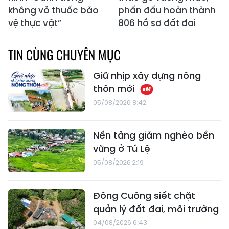
không vỏ thuốc bảo
phấn đấu hoàn thành
vệ thực vật”
806 hồ sơ đất đai
TIN CÙNG CHUYÊN MỤC
Giữ nhịp xây dựng nông
thôn mới
05/08/2026 8:42
Nền tảng giảm nghèo bền
vững ở Tú Lệ
05/08/2026 2:19
Đông Cuông siết chặt
quản lý đất đai, môi trường
04/08/2026 6:43