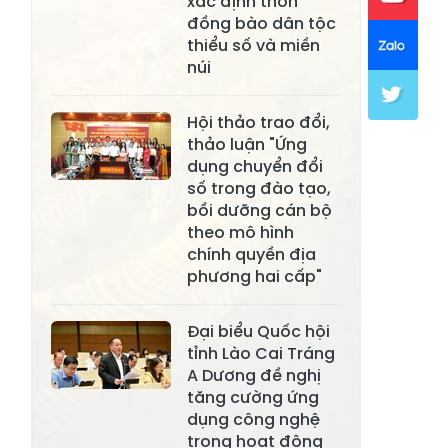
xác định thôn
đồng bào dân tộc
Xã Mường Lai
Xã Cảm Nhân
thiểu số và miền
núi
Xã Yên Thành
Xã Thác Bà
Xã Yên Bình
Xã Bảo Ái
Hội thảo trao đổi,
thảo luận "Ứng
Xã Hưng
Xã Trấn Yên
dụng chuyển đổi
Khánh
số trong đào tạo,
bồi dưỡng cán bộ
Xã Lương
Xã Việt Hồng
theo mô hình
Thịnh
chính quyền địa
Xã Quy Mông
Xã Cốc San
phương hai cấp"
Xã Hợp Thành
Xã Phong Hải
Đại biểu Quốc hội
Xã Xuân
tỉnh Lào Cai Tráng
Xã Bảo Thắng
Quang
A Dương đề nghị
tăng cường ứng
Xã Tằng Loỏng
Xã Gia Phú
dụng công nghệ
trong hoạt động