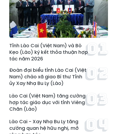
Tỉnh Lào Cai (Việt Nam) và Bò
Kẹo (Lào) ký kết thỏa thuận hợp
tác năm 2026
Đoàn đại biểu tỉnh Lào Cai (Việt
Nam) chào xã giao Bí thư Tỉnh
ủy Xay Nhạ Bu Ly (Lào)
Lào Cai (Việt Nam) tăng cường
hợp tác giáo dục với tỉnh Viêng
Chăn (Lào)
Lào Cai - Xay Nhạ Bu Ly tăng
cường quan hệ hữu nghị, mở