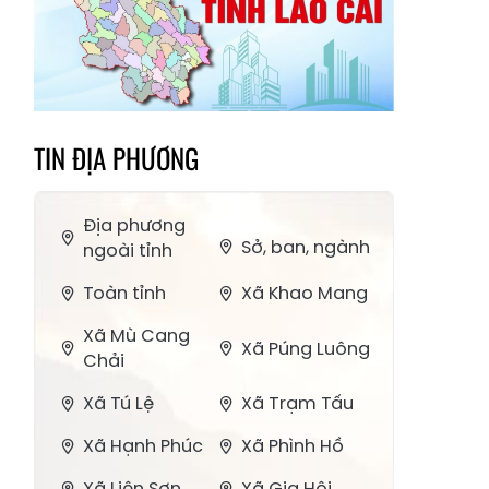
TIN ĐỊA PHƯƠNG
Địa phương
Sở, ban, ngành
ngoài tỉnh
Toàn tỉnh
Xã Khao Mang
Xã Mù Cang
Xã Púng Luông
Chải
Xã Tú Lệ
Xã Trạm Tấu
Xã Hạnh Phúc
Xã Phình Hồ
Xã Liên Sơn
Xã Gia Hội