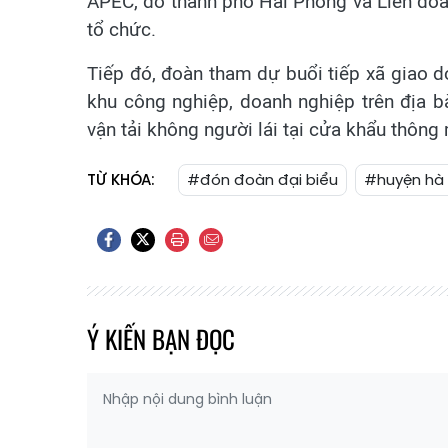
APEC, do thành phố Hải Phòng và Liên đo
tổ chức.
Tiếp đó, đoàn tham dự buổi tiếp xã giao do
khu công nghiệp, doanh nghiệp trên địa bà
vận tải không người lái tại cửa khẩu thông
TỪ KHÓA:
#đón đoàn đại biểu
#huyện hà
Ý KIẾN BẠN ĐỌC