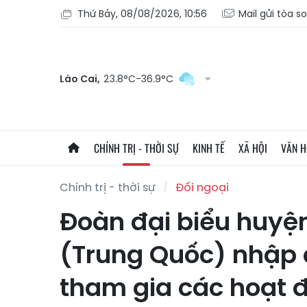
Thứ Bảy, 08/08/2026, 10:56
Mail gửi tòa s
Lào Cai,
23.8°C-36.9°C
CHÍNH TRỊ - THỜI SỰ
KINH TẾ
XÃ HỘI
VĂN 
Chính trị - thời sự
Đối ngoại
Đoàn đại biểu huyệ
(Trung Quốc) nhập 
tham gia các hoạt đ