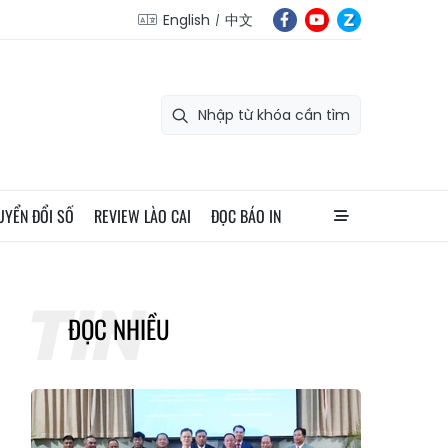
English
中文
UYỂN ĐỔI SỐ
REVIEW LÀO CAI
ĐỌC BÁO IN
ĐỌC NHIỀU