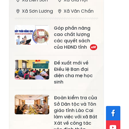
Xã Sơn Lương
Xã Văn Chấn
Xã Thượng
Xã Chấn Thịnh
Góp phần nâng
Bằng La
cao chất lượng
Xã Phong Dụ
các quyết sách
Xã Nghĩa Tâm
Hạ
của HĐND tỉnh
Xã Châu Quế
Xã Lâm Giang
Đề xuất mới về
Xã Đông
Điều lệ Ban đại
Xã Tân Hợp
diện cha mẹ học
Cuông
sinh
Xã Mậu A
Xã Xuân Ái
Đoàn kiểm tra của
Xã Lâm
Xã Mỏ Vàng
Sở Dân tộc và Tôn
Thượng
giáo tỉnh Lào Cai
Xã Lục Yên
Xã Tân Lĩnh
làm việc với xã Bát
Xát về công tác
Xã Khánh Hòa
Xã Phúc Lợi