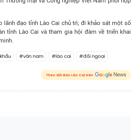
àn Thương mại và Công nghiệp Việt Nam phối hợp
 lãnh đạo tỉnh Lào Cai chủ trì; đi khảo sát một số
n tỉnh Lào Cai và tham gia hội đàm về triển khai
 minh.
 khẩu
#vân nam
#lào cai
#đối ngoại
Theo dõi Báo Lào Cai trên