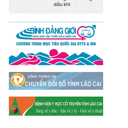
Xã Mường
dầu khí
Xã Dền Sáng
Hum
Xã Y Tý
Xã A Mú Sung
Xã Trịnh Tường
Xã Nậm Chày
Xã Bản Xèo
Xã Bát Xát
Xã Võ Lao
Xã Khánh Yên
Xã Văn Bàn
Xã Dương Quỳ
Xã Chiềng Ken
Xã Minh Lương
Xã Nậm Chảy
Xã Bảo Yên
Xã Nghĩa Đô
Xã Thượng Hà
Xã Xuân Hòa
Xã Phúc Khánh
Xã Bảo Hà
Xã Mường Bo