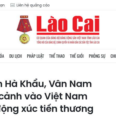
oạn
Liên hệ quảng cáo
HÓA
DU LỊCH
PHÁP LUẬT
THỂ THAO
THẾ GIỚI
PHÓNG SỰ
CH
n Hà Khẩu, Vân Nam
cảnh vào Việt Nam
ộng xúc tiến thương