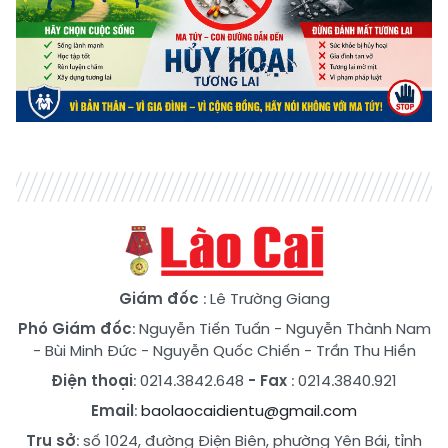
Giám đốc
: Lê Trường Giang
Phó Giám đốc
:
Nguyễn Tiến Tuấn
-
Nguyễn Thành Nam
-
Bùi Minh Đức
-
Nguyễn Quốc Chiến
-
Trần Thu Hiền
Điện thoại
: 0214.3842.648
- Fax
: 0214.3840.921
Email
:
baolaocaidientu@gmail.com
Trụ sở
: số 1024, đường Điện Biên, phường Yên Bái, tỉnh