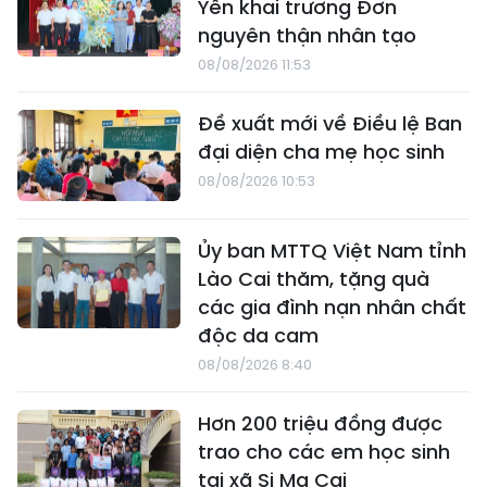
Yên khai trương Đơn
nguyên thận nhân tạo
08/08/2026 11:53
Đề xuất mới về Điều lệ Ban
đại diện cha mẹ học sinh
08/08/2026 10:53
Ủy ban MTTQ Việt Nam tỉnh
Lào Cai thăm, tặng quà
các gia đình nạn nhân chất
độc da cam
08/08/2026 8:40
Hơn 200 triệu đồng được
trao cho các em học sinh
tại xã Si Ma Cai