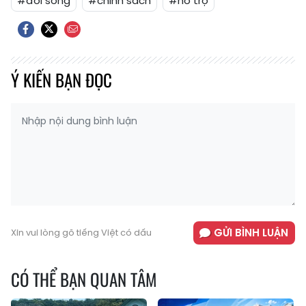
#đời sống
#chính sách
#hỗ trợ
Ý KIẾN BẠN ĐỌC
GỬI BÌNH LUẬN
Xin vui lòng gõ tiếng Việt có dấu
CÓ THỂ BẠN QUAN TÂM