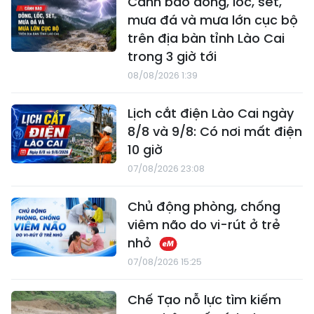
Cảnh báo dông, lốc, sét,
mưa đá và mưa lớn cục bộ
trên địa bàn tỉnh Lào Cai
trong 3 giờ tới
08/08/2026 1:39
Lịch cắt điện Lào Cai ngày
8/8 và 9/8: Có nơi mất điện
10 giờ
07/08/2026 23:08
Chủ động phòng, chống
viêm não do vi-rút ở trẻ
nhỏ
07/08/2026 15:25
Chế Tạo nỗ lực tìm kiếm