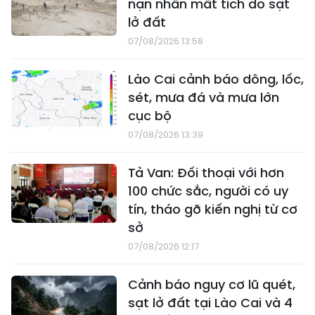
nạn nhân mất tích do sạt
lở đất
07/08/2026 13:58
Lào Cai cảnh báo dông, lốc,
sét, mưa đá và mưa lớn
cục bộ
07/08/2026 13:39
Tả Van: Đối thoại với hơn
100 chức sắc, người có uy
tín, tháo gỡ kiến nghị từ cơ
sở
07/08/2026 12:17
Cảnh báo nguy cơ lũ quét,
sạt lở đất tại Lào Cai và 4