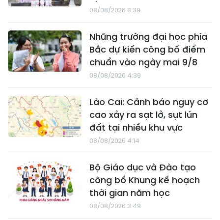
08/08/2026 8:39
Những trường đại học phía
Bắc dự kiến công bố điểm
chuẩn vào ngày mai 9/8
08/08/2026 4:39
Lào Cai: Cảnh báo nguy cơ
cao xảy ra sạt lở, sụt lún
đất tại nhiều khu vực
08/08/2026 4:14
Bộ Giáo dục và Đào tạo
công bố Khung kế hoạch
thời gian năm học
08/08/2026 3:49