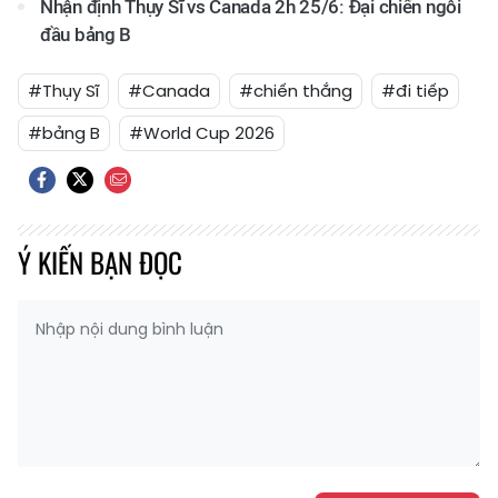
Nhận định Thụy Sĩ vs Canada 2h 25/6: Đại chiến ngôi
đầu bảng B
#Thụy Sĩ
#Canada
#chiến thắng
#đi tiếp
#bảng B
#World Cup 2026
Ý KIẾN BẠN ĐỌC