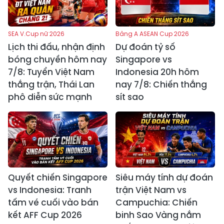
SEA V.Cup nữ 2026
Bảng A ASEAN Cup 2026
Lịch thi đấu, nhận định
Dự đoán tỷ số
bóng chuyền hôm nay
Singapore vs
7/8: Tuyển Việt Nam
Indonesia 20h hôm
thắng trận, Thái Lan
nay 7/8: Chiến thắng
phô diễn sức mạnh
sít sao
Quyết chiến Singapore
Siêu máy tính dự đoán
vs Indonesia: Tranh
trận Việt Nam vs
tấm vé cuối vào bán
Campuchia: Chiến
kết AFF Cup 2026
binh Sao Vàng nắm