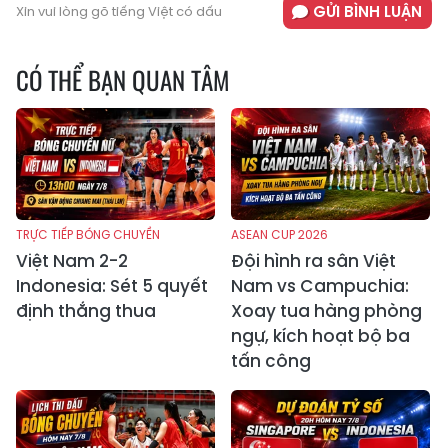
GỬI BÌNH LUẬN
Xin vui lòng gõ tiếng Việt có dấu
CÓ THỂ BẠN QUAN TÂM
TRỰC TIẾP BÓNG CHUYỀN
ASEAN CUP 2026
Việt Nam 2-2
Đội hình ra sân Việt
Indonesia: Sét 5 quyết
Nam vs Campuchia:
định thắng thua
Xoay tua hàng phòng
ngự, kích hoạt bộ ba
tấn công