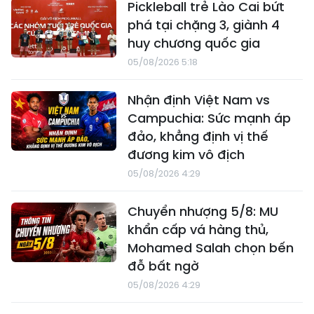
Pickleball trẻ Lào Cai bứt
phá tại chặng 3, giành 4
huy chương quốc gia
05/08/2026 5:18
Nhận định Việt Nam vs
Campuchia: Sức mạnh áp
đảo, khẳng định vị thế
đương kim vô địch
05/08/2026 4:29
Chuyển nhượng 5/8: MU
khẩn cấp vá hàng thủ,
Mohamed Salah chọn bến
đỗ bất ngờ
05/08/2026 4:29