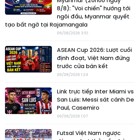
Myanmar (20h00 ngày
8/8): "Voi chiến" hướng tới
ngôi đầu, Myanmar quyết
tạo bất ngờ tại Rajamangala
06/08/2026 3:51
ASEAN Cup 2026: Lượt cuối
định đoạt, Việt Nam đứng
trước cửa bán kết
06/08/2026 1:24
Link trực tiếp Inter Miami vs
San Luis: Messi sát cánh De
Paul, Casemiro
06/08/2026 1:07
Futsal Việt Nam ngược