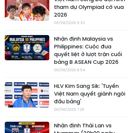
tham dự Olympiad cờ vua
2026
06/08/2026 9:33
Nhận định Malaysia vs
Philippines: Cuộc đua
quyết liệt ở lượt trận cuối
bảng B ASEAN Cup 2026
06/08/2026 8:54
HLV Kim Sang Sik: 'Tuyển
Việt Nam quyết giành ngôi
đầu bảng'
06/08/2026 7:26
Nhận định Thái Lan vs