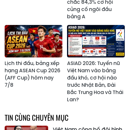
chắc 84,3% cơ hội
củng cố ngôi đầu
bảng A
Lịch thi đấu, bảng xếp
ASIAD 2026: Tuyển nữ
hạng ASEAN Cup 2026
Việt Nam vào bảng
(AFF Cup) hôm nay
đấu khó, cơ hội nào
7/8
trước Nhật Bản, Đài
Bắc Trung Hoa và Thái
Lan?
TIN CÙNG CHUYÊN MỤC
Việt Nam công bố đội hình