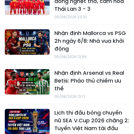
dòng nghẹt thở, cầm hòa
Thái Lan 3 - 3
05/08/2026 23:31
Nhận định Mallorca vs PSG
2h ngày 6/8: Nhà vua khởi
động
05/08/2026 13:56
Nhận định Arsenal vs Real
Betis: Pháo thủ chiếm ưu
thế
05/08/2026 13:17
Lịch thi đấu bóng chuyền
nữ SEA V.Cup 2026 chặng 2:
Tuyển Việt Nam tái đấu