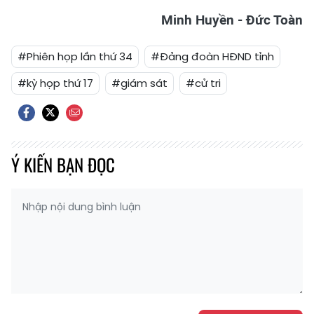
Minh Huyền - Đức Toàn
#Phiên họp lần thứ 34
#Đảng đoàn HĐND tỉnh
#kỳ họp thứ 17
#giám sát
#cử tri
Ý KIẾN BẠN ĐỌC