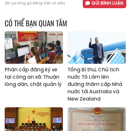
GỬI BÌNH LUẬN
Xin vui lòng gõ tiếng Việt có dấu
CÓ THỂ BẠN QUAN TÂM
Phân cấp đăng ký xe
Tổng Bí thư, Chủ tịch
tại công an xã: Thuận
nước Tô Lâm lên
lòng dân, chặt quản lý
đường thăm cấp Nhà
nước tới Australia và
New Zealand