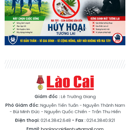
Giám đốc
: Lê Trường Giang
Phó Giám đốc
:
Nguyễn Tiến Tuấn
-
Nguyễn Thành Nam
-
Bùi Minh Đức
-
Nguyễn Quốc Chiến
-
Trần Thu Hiền
Điện thoại
: 0214.3842.648
- Fax
: 0214.3840.921
Email
:
baolaocaidientu@gmail.com