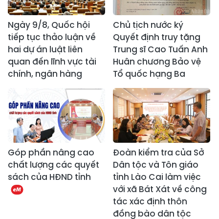
Ngày 9/8, Quốc hội
Chủ tịch nước ký
tiếp tục thảo luận về
Quyết định truy tặng
hai dự án luật liên
Trung sĩ Cao Tuấn Anh
quan đến lĩnh vực tài
Huân chương Bảo vệ
chính, ngân hàng
Tổ quốc hạng Ba
Góp phần nâng cao
Đoàn kiểm tra của Sở
chất lượng các quyết
Dân tộc và Tôn giáo
sách của HĐND tỉnh
tỉnh Lào Cai làm việc
với xã Bát Xát về công
tác xác định thôn
đồng bào dân tộc