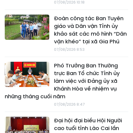
07/08/2026 10:18
Đoàn công tác Ban Tuyên
giáo và Dân vận Tỉnh ủy
khảo sát các mô hình “Dân
vận khéo” tại xã Gia Phú
07/08/2026 8:53
Phó Trưởng Ban Thường
trực Ban Tổ chức Tỉnh ủy
làm việc với Đảng ủy xã
Khánh Hòa về nhiệm vụ
những tháng cuối năm
07/08/2026 8:47
Đại hội đại biểu Hội Người
cao tuổi tỉnh Lào Cai lần