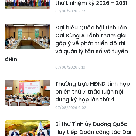
thứ I, nhiệm kỳ 2026 - 2031
07/08/2026 7:45
Đại biểu Quốc hội tỉnh Lào
Cai Sùng A Lềnh tham gia
góp ý về phát triển đô thị
và quản lý tần số vô tuyến
điện
07/08/2026 6:10
Thường trực HĐND tỉnh họp
phiên thứ 7 thảo luận nội
dung kỳ họp lần thứ 4
07/08/2026 6:02
Bí thư Tỉnh ủy Dương Quốc
Huy tiếp Đoàn công tác Đại