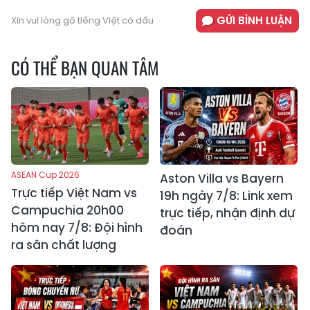
GỬI BÌNH LUẬN
Xin vui lòng gõ tiếng Việt có dấu
CÓ THỂ BẠN QUAN TÂM
ASEAN Cup 2026
Aston Villa vs Bayern
Trực tiếp Việt Nam vs
19h ngày 7/8: Link xem
Campuchia 20h00
trực tiếp, nhận định dự
hôm nay 7/8: Đội hình
đoán
ra sân chất lượng