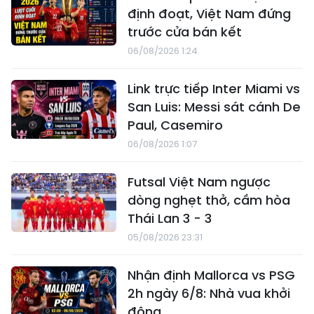
định đoạt, Việt Nam đứng
trước cửa bán kết
06/08/2026 1:24
Link trực tiếp Inter Miami vs
San Luis: Messi sát cánh De
Paul, Casemiro
06/08/2026 1:07
Futsal Việt Nam ngược
dòng nghẹt thở, cầm hòa
Thái Lan 3 - 3
05/08/2026 23:31
Nhận định Mallorca vs PSG
2h ngày 6/8: Nhà vua khởi
động