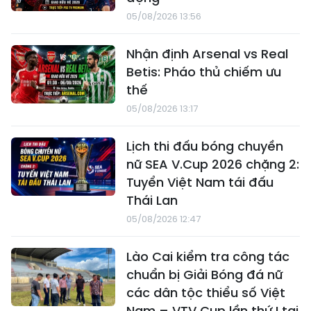
05/08/2026 13:56
Nhận định Arsenal vs Real
Betis: Pháo thủ chiếm ưu
thế
05/08/2026 13:17
Lịch thi đấu bóng chuyền
nữ SEA V.Cup 2026 chặng 2:
Tuyển Việt Nam tái đấu
Thái Lan
05/08/2026 12:47
Lào Cai kiểm tra công tác
chuẩn bị Giải Bóng đá nữ
các dân tộc thiểu số Việt
Nam – VTV Cup lần thứ I tại