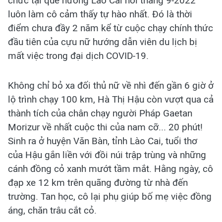
chức tại quê hương Lào Cai hồi tháng 9-2022
luôn làm cô cảm thấy tự hào nhất. Đó là thời
điểm chưa đầy 2 năm kể từ cuộc chạy chính thức
đầu tiên của cựu nữ hướng dẫn viên du lịch bị
mất việc trong đại dịch COVID-19.
Không chỉ bỏ xa đối thủ nữ về nhì đến gần 6 giờ ở
lộ trình chạy 100 km, Hà Thị Hậu còn vượt qua cả
thành tích của chân chạy người Pháp Gaetan
Morizur về nhất cuộc thi của nam cỡ... 20 phút!
Sinh ra ở huyện Văn Bàn, tỉnh Lào Cai, tuổi thơ
của Hậu gắn liền với đồi núi trập trùng và những
cánh đồng cỏ xanh mướt tầm mắt. Hằng ngày, cô
đạp xe 12 km trên quãng đường từ nhà đến
trường. Tan học, cô lại phụ giúp bố mẹ việc đồng
áng, chăn trâu cắt cỏ.