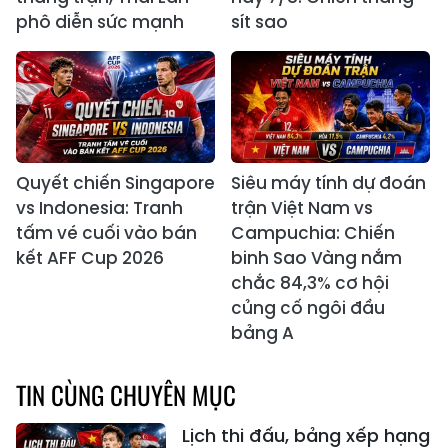
phô diễn sức mạnh
sít sao
Quyết chiến Singapore
Siêu máy tính dự đoán
vs Indonesia: Tranh
trận Việt Nam vs
tấm vé cuối vào bán
Campuchia: Chiến
kết AFF Cup 2026
binh Sao Vàng nắm
chắc 84,3% cơ hội
củng cố ngôi đầu
bảng A
TIN CÙNG CHUYÊN MỤC
Lịch thi đấu, bảng xếp hạng