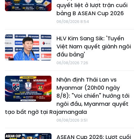
quyết liệt ở lượt trận cuối
bảng B ASEAN Cup 2026
06/08/2026 8:54
HLV Kim Sang Sik: 'Tuyển
Việt Nam quyết giành ngôi
đầu bảng'
06/08/2026 7:26
Nhận định Thái Lan vs
Myanmar (20h00 ngày
8/8): "Voi chiến" hướng tới
ngôi đầu, Myanmar quyết
tạo bất ngờ tại Rajamangala
06/08/2026 3:51
ASEAN Cup 2026: Lượt cuối