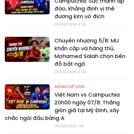
Campuchia: Sức mạnh áp
đảo, khẳng định vị thế
đương kim vô địch
05/08/2026 4:29
Chuyển nhượng 5/8: MU
khẩn cấp vá hàng thủ,
Mohamed Salah chọn bến
đỗ bất ngờ
05/08/2026 4:29
ASEAN CUP 2026
Việt Nam vs Campuchia
20h00 ngày 07/8: Thắng
giòn giã tại Mỹ Đình, xây
chắc ngôi đầu bảng A
05/08/2026 1:30