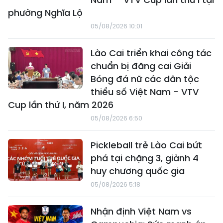
phường Nghĩa Lộ
05/08/2026 10:01
Lào Cai triển khai công tác
chuẩn bị đăng cai Giải
Bóng đá nữ các dân tộc
thiểu số Việt Nam - VTV
Cup lần thứ I, năm 2026
05/08/2026 6:50
Pickleball trẻ Lào Cai bứt
phá tại chặng 3, giành 4
huy chương quốc gia
05/08/2026 5:18
Nhận định Việt Nam vs