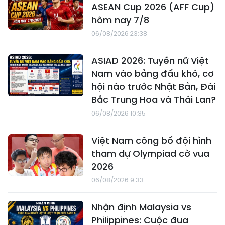
ASEAN Cup 2026 (AFF Cup)
hôm nay 7/8
06/08/2026 23:38
ASIAD 2026: Tuyển nữ Việt
Nam vào bảng đấu khó, cơ
hội nào trước Nhật Bản, Đài
Bắc Trung Hoa và Thái Lan?
06/08/2026 10:35
Việt Nam công bố đội hình
tham dự Olympiad cờ vua
2026
06/08/2026 9:33
Nhận định Malaysia vs
Philippines: Cuộc đua