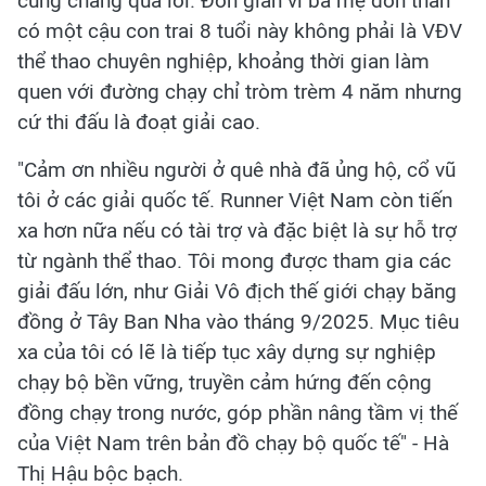
cũng chẳng quá lời. Đơn giản vì bà mẹ đơn thân
có một cậu con trai 8 tuổi này không phải là VĐV
thể thao chuyên nghiệp, khoảng thời gian làm
quen với đường chạy chỉ tròm trèm 4 năm nhưng
cứ thi đấu là đoạt giải cao.
"Cảm ơn nhiều người ở quê nhà đã ủng hộ, cổ vũ
tôi ở các giải quốc tế. Runner Việt Nam còn tiến
xa hơn nữa nếu có tài trợ và đặc biệt là sự hỗ trợ
từ ngành thể thao. Tôi mong được tham gia các
giải đấu lớn, như Giải Vô địch thế giới chạy băng
đồng ở Tây Ban Nha vào tháng 9/2025. Mục tiêu
xa của tôi có lẽ là tiếp tục xây dựng sự nghiệp
chạy bộ bền vững, truyền cảm hứng đến cộng
đồng chạy trong nước, góp phần nâng tầm vị thế
của Việt Nam trên bản đồ chạy bộ quốc tế" - Hà
Thị Hậu bộc bạch.