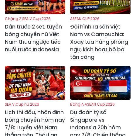
Chặng 2 SEA V.Cup 2026
ASEAN CUP 2026
Dẫn trước 2 set, tuyển
Đội hình ra sân Việt
bóng chuyền nữ Việt
Nam vs Campuchia:
Nam thua ngược tiếc
Xoay tua hàng phòng
nuối trước Indonesia
ngự, kích hoạt bộ ba
tấn công
SEA V.Cup nữ 2026
Bảng A ASEAN Cup 2026
Lịch thi đấu, nhận định
Dự đoán tỷ số
bóng chuyền hôm nay
Singapore vs
7/8: Tuyển Việt Nam
Indonesia 20h hôm
thắng trận, Thái Lan
nay 7/8: Chiến thắng