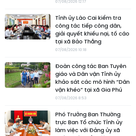
07/08/2026 12:17
Tỉnh ủy Lào Cai kiểm tra
công tác tiếp công dân,
giải quyết khiếu nại, tố cáo
tại xã Bảo Thắng
07/08/2026 10:18
Đoàn công tác Ban Tuyên
giáo và Dân vận Tỉnh ủy
khảo sát các mô hình “Dân
vận khéo” tại xã Gia Phú
07/08/2026 8:53
Phó Trưởng Ban Thường
trực Ban Tổ chức Tỉnh ủy
làm việc với Đảng ủy xã