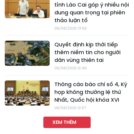
tỉnh Lào Cai góp ý nhiều nội
dung quan trọng tại phiên
thảo luận tổ
06/08/2026 13:56
Quyết định kịp thời tiếp
thêm niềm tin cho người
dân vùng thiên tai
06/08/2026 12:49
Thông cáo báo chí số 4, Kỳ
họp không thường lệ thứ
Nhất, Quốc hội khóa XVI
06/08/2026 12:07
XEM THÊM