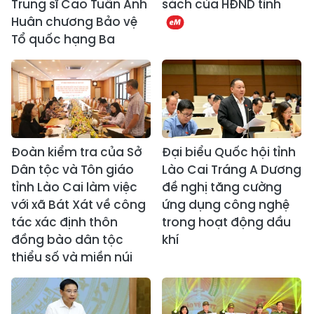
Trung sĩ Cao Tuấn Anh
sách của HĐND tỉnh
Huân chương Bảo vệ
Tổ quốc hạng Ba
Đoàn kiểm tra của Sở
Đại biểu Quốc hội tỉnh
Dân tộc và Tôn giáo
Lào Cai Tráng A Dương
tỉnh Lào Cai làm việc
đề nghị tăng cường
với xã Bát Xát về công
ứng dụng công nghệ
tác xác định thôn
trong hoạt động dầu
đồng bào dân tộc
khí
thiểu số và miền núi