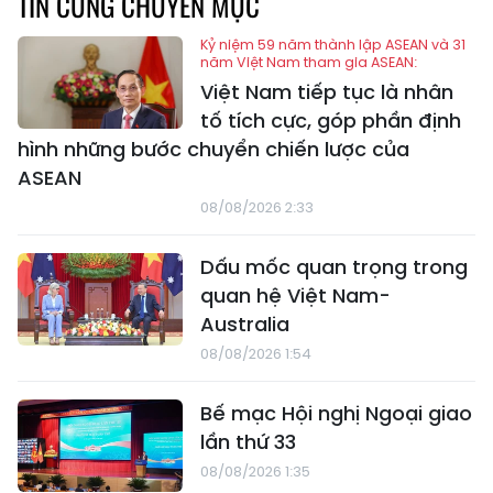
TIN CÙNG CHUYÊN MỤC
Kỷ niệm 59 năm thành lập ASEAN và 31
năm Việt Nam tham gia ASEAN:
Việt Nam tiếp tục là nhân
tố tích cực, góp phần định
hình những bước chuyển chiến lược của
ASEAN
08/08/2026 2:33
Dấu mốc quan trọng trong
quan hệ Việt Nam-
Australia
08/08/2026 1:54
Bế mạc Hội nghị Ngoại giao
lần thứ 33
08/08/2026 1:35