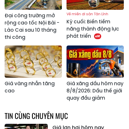
Về miền di sản Tân Lĩnh
Đại công trường mở
Kỳ cuối: Biến tiềm
rộng cao tốc Nội Bài -
năng thành động lực
Lào Cai sau 10 tháng
phát triển
thi công
Giá vàng nhẫn tăng
Giá xăng dầu hôm nay
cao
8/8/2026: Dầu thế giới
quay đầu giảm
TIN CÙNG CHUYÊN MỤC
Giá lợn hơi hôm nay