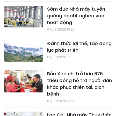
Sớm đưa Nhà máy tuyển
quặng apatit nghèo vào
hoạt động
07/08/2026 10:22
Đánh thức lợi thế, tạo động
lực phát triển
07/08/2026 7:03
Bản Xèo chi trả hơn 676
triệu đồng hỗ trợ người dân
khắc phục thiên tai, dịch
bệnh
07/08/2026 5:59
Lào Cai: Nhà máy Thủy điện