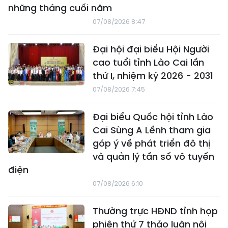
những tháng cuối năm
07/08/2026 8:47
Đại hội đại biểu Hội Người
cao tuổi tỉnh Lào Cai lần
thứ I, nhiệm kỳ 2026 - 2031
07/08/2026 7:45
Đại biểu Quốc hội tỉnh Lào
Cai Sùng A Lềnh tham gia
góp ý về phát triển đô thị
và quản lý tần số vô tuyến
điện
07/08/2026 6:10
Thường trực HĐND tỉnh họp
phiên thứ 7 thảo luận nội