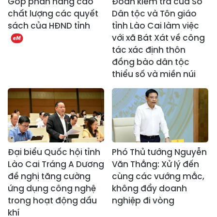
Góp phần nâng cao
Đoàn kiểm tra của Sở
chất lượng các quyết
Dân tộc và Tôn giáo
sách của HĐND tỉnh
tỉnh Lào Cai làm việc
với xã Bát Xát về công
tác xác định thôn
đồng bào dân tộc
thiểu số và miền núi
Đại biểu Quốc hội tỉnh
Phó Thủ tướng Nguyễn
Lào Cai Tráng A Dương
Văn Thắng: Xử lý đến
đề nghị tăng cường
cùng các vướng mắc,
ứng dụng công nghệ
không đẩy doanh
trong hoạt động dầu
nghiệp đi vòng
khí