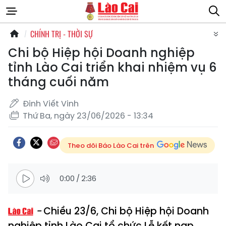
CHÍNH TRỊ - THỜI SỰ
Chi bộ Hiệp hội Doanh nghiệp
tỉnh Lào Cai triển khai nhiệm vụ 6
tháng cuối năm
Đinh Viết Vinh
Thứ Ba, ngày 23/06/2026 - 13:34
Theo dõi Báo Lào Cai trên
0:00
/
2:36
Chiều 23/6, Chi bộ Hiệp hội Doanh
nghiệp tỉnh Lào Cai tổ chức Lễ kết nạp