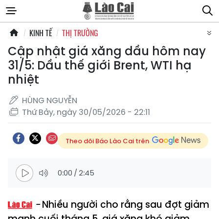
KINH TẾ
THỊ TRƯỜNG
Cập nhật giá xăng dầu hôm nay
31/5: Dầu thế giới Brent, WTI hạ
nhiệt
HÙNG NGUYỄN
Thứ Bảy, ngày 30/05/2026 - 22:11
Theo dõi Báo Lào Cai trên
0:00
/
2:45
Nhiều người cho rằng sau đợt giảm
mạnh cuối tháng 5, giá xăng khó giảm