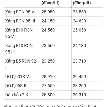
(đồng/lít)
(đồng/lít)
Xăng RON 95-V
25.050
25.550
Xăng RON 95-III
24.150
24.630
Xăng E10 RON
24.560
25.050
95-V
Xăng E10 RON
23.660
24.130
95-III
Xăng E5 RON 92-
23.250
23.710
II
DO 0,001S-V
28.910
29.480
DO 0,05S-II
27.650
28.200
Dầu hỏa 2-K
25.800
26.310
Đơn vị: đồng/lít. Giá cập nhật sau kỳ điều hành