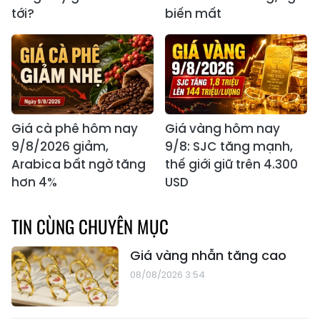
tới?
biến mất
Giá cà phê hôm nay
Giá vàng hôm nay
9/8/2026 giảm,
9/8: SJC tăng mạnh,
Arabica bất ngờ tăng
thế giới giữ trên 4.300
hơn 4%
USD
TIN CÙNG CHUYÊN MỤC
Giá vàng nhẫn tăng cao
08/08/2026 3:54