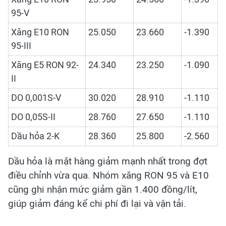
95-V
Xăng E10 RON
25.050
23.660
-1.390
95-III
Xăng E5 RON 92-
24.340
23.250
-1.090
II
DO 0,001S-V
30.020
28.910
-1.110
DO 0,05S-II
28.760
27.650
-1.110
Dầu hỏa 2-K
28.360
25.800
-2.560
Dầu hỏa là mặt hàng giảm mạnh nhất trong đợt
điều chỉnh vừa qua. Nhóm xăng RON 95 và E10
cũng ghi nhận mức giảm gần 1.400 đồng/lít,
giúp giảm đáng kể chi phí đi lại và vận tải.