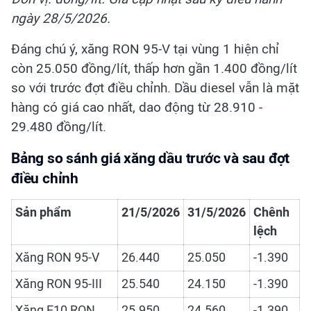
ngày 28/5/2026.
Đáng chú ý, xăng RON 95-V tại vùng 1 hiện chỉ
còn 25.050 đồng/lít, thấp hơn gần 1.400 đồng/lít
so với trước đợt điều chỉnh. Dầu diesel vẫn là mặt
hàng có giá cao nhất, dao động từ 28.910 -
29.480 đồng/lít.
Bảng so sánh giá xăng dầu trước và sau đợt
điều chỉnh
Sản phẩm
21/5/2026
31/5/2026
Chênh
lệch
Xăng RON 95-V
26.440
25.050
-1.390
Xăng RON 95-III
25.540
24.150
-1.390
Xăng E10 RON
25.950
24.560
-1.390