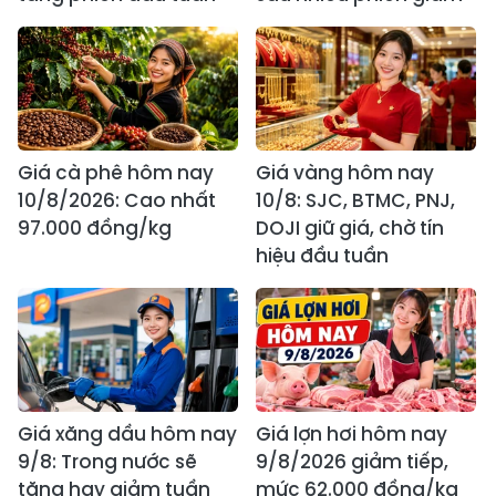
Giá cà phê hôm nay
Giá vàng hôm nay
10/8/2026: Cao nhất
10/8: SJC, BTMC, PNJ,
97.000 đồng/kg
DOJI giữ giá, chờ tín
hiệu đầu tuần
Giá xăng dầu hôm nay
Giá lợn hơi hôm nay
9/8: Trong nước sẽ
9/8/2026 giảm tiếp,
tăng hay giảm tuần
mức 62.000 đồng/kg