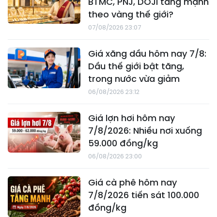
BTMC, PNJ, DOJI tăng mạnh
theo vàng thế giới?
07/08/2026 23:07
Giá xăng dầu hôm nay 7/8:
Dầu thế giới bật tăng,
trong nước vừa giảm
06/08/2026 23:12
Giá lợn hơi hôm nay
7/8/2026: Nhiều nơi xuống
59.000 đồng/kg
06/08/2026 23:00
Giá cà phê hôm nay
7/8/2026 tiến sát 100.000
đồng/kg