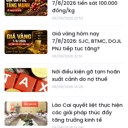
7/8/2026 tiến sát 100.000
đồng/kg
06/08/2026 22:52
Giá vàng hôm nay
7/8/2026: SJC, BTMC, DOJI,
PNJ tiếp tục tăng?
06/08/2026 22:51
Nới điều kiện gỡ tạm hoãn
xuất cảnh do nợ thuế
06/08/2026 14:28
Lào Cai quyết liệt thực hiện
các giải pháp thúc đẩy
tăng trưởng kinh tế
06/08/2026 13:09