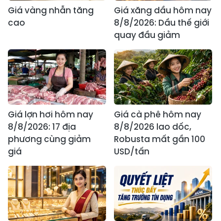
Giá vàng nhẫn tăng
Giá xăng dầu hôm nay
cao
8/8/2026: Dầu thế giới
quay đầu giảm
Giá lợn hơi hôm nay
Giá cà phê hôm nay
8/8/2026: 17 địa
8/8/2026 lao dốc,
phương cùng giảm
Robusta mất gần 100
giá
USD/tấn