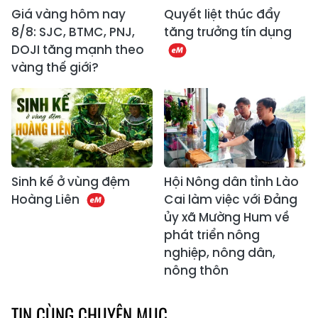
Giá vàng hôm nay
Quyết liệt thúc đẩy
8/8: SJC, BTMC, PNJ,
tăng trưởng tín dụng
DOJI tăng mạnh theo
vàng thế giới?
Sinh kế ở vùng đệm
Hội Nông dân tỉnh Lào
Hoàng Liên
Cai làm việc với Đảng
ủy xã Mường Hum về
phát triển nông
nghiệp, nông dân,
nông thôn
TIN CÙNG CHUYÊN MỤC