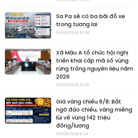
Sa Pa sẽ có ba bãi đỗ xe
trong tương lai
06/08/2026 10:48
Xã Mậu A tổ chức hội nghị
triển khai cấp mã số vùng
rừng trồng nguyên liệu năm
2026
06/08/2026 10:35
Giá vàng chiều 6/8: Bất
ngờ đảo chiều, vàng miếng
lùi về vùng 142 triệu
đồng/lượng
06/08/2026 9:24