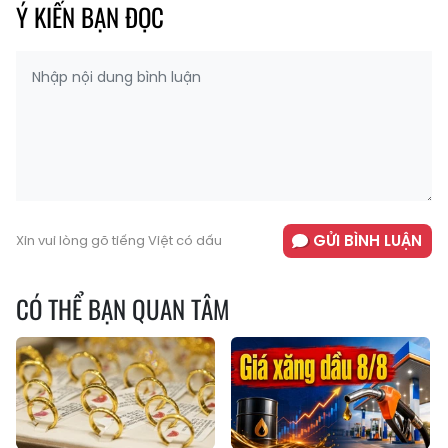
Ý KIẾN BẠN ĐỌC
GỬI BÌNH LUẬN
Xin vui lòng gõ tiếng Việt có dấu
CÓ THỂ BẠN QUAN TÂM