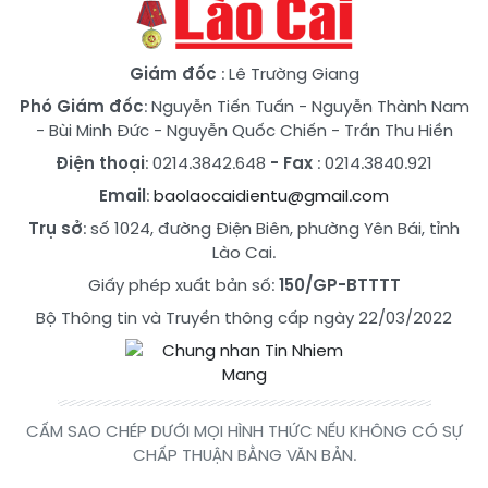
Giám đốc
: Lê Trường Giang
Phó Giám đốc
:
Nguyễn Tiến Tuấn
-
Nguyễn Thành Nam
-
Bùi Minh Đức
-
Nguyễn Quốc Chiến
-
Trần Thu Hiền
Điện thoại
: 0214.3842.648
- Fax
: 0214.3840.921
Email
:
baolaocaidientu@gmail.com
Trụ sở
: số 1024, đường Điện Biên, phường Yên Bái, tỉnh
Lào Cai.
Giấy phép xuất bản số:
150/GP-BTTTT
Bộ Thông tin và Truyền thông cấp ngày 22/03/2022
CẤM SAO CHÉP DƯỚI MỌI HÌNH THỨC NẾU KHÔNG CÓ SỰ
CHẤP THUẬN BẰNG VĂN BẢN.