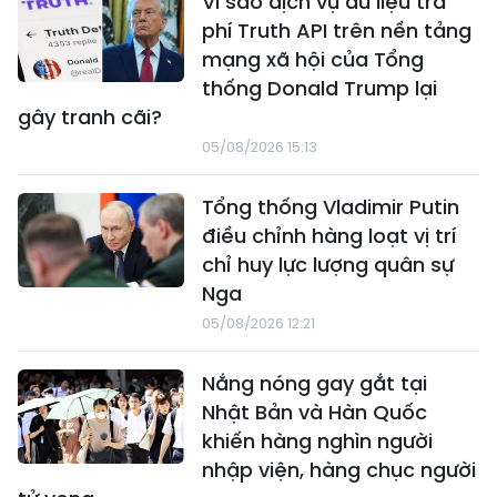
Vì sao dịch vụ dữ liệu trả
phí Truth API trên nền tảng
mạng xã hội của Tổng
thống Donald Trump lại
gây tranh cãi?
05/08/2026 15:13
Tổng thống Vladimir Putin
điều chỉnh hàng loạt vị trí
chỉ huy lực lượng quân sự
Nga
05/08/2026 12:21
Nắng nóng gay gắt tại
Nhật Bản và Hàn Quốc
khiến hàng nghìn người
nhập viện, hàng chục người