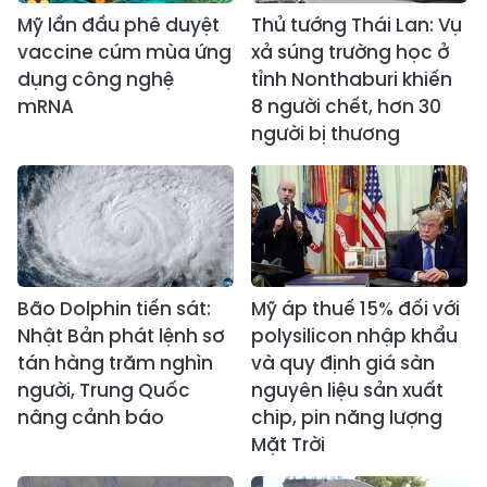
Mỹ lần đầu phê duyệt
Thủ tướng Thái Lan: Vụ
vaccine cúm mùa ứng
xả súng trường học ở
dụng công nghệ
tỉnh Nonthaburi khiến
mRNA
8 người chết, hơn 30
người bị thương
Bão Dolphin tiến sát:
Mỹ áp thuế 15% đối với
Nhật Bản phát lệnh sơ
polysilicon nhập khẩu
tán hàng trăm nghìn
và quy định giá sàn
người, Trung Quốc
nguyên liệu sản xuất
nâng cảnh báo
chip, pin năng lượng
Mặt Trời