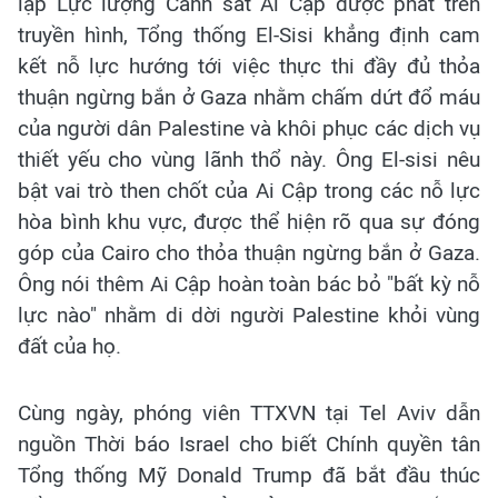
lập Lực lượng Cảnh sát Ai Cập được phát trên
truyền hình, Tổng thống El-Sisi khẳng định cam
kết nỗ lực hướng tới việc thực thi đầy đủ thỏa
thuận ngừng bắn ở Gaza nhằm chấm dứt đổ máu
của người dân Palestine và khôi phục các dịch vụ
thiết yếu cho vùng lãnh thổ này. Ông El-sisi nêu
bật vai trò then chốt của Ai Cập trong các nỗ lực
hòa bình khu vực, được thể hiện rõ qua sự đóng
góp của Cairo cho thỏa thuận ngừng bắn ở Gaza.
Ông nói thêm Ai Cập hoàn toàn bác bỏ "bất kỳ nỗ
lực nào" nhằm di dời người Palestine khỏi vùng
đất của họ.
Cùng ngày, phóng viên TTXVN tại Tel Aviv dẫn
nguồn Thời báo Israel cho biết Chính quyền tân
Tổng thống Mỹ Donald Trump đã bắt đầu thúc