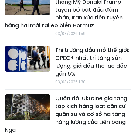
thống Mỹ Donald Trump
tuyên bố bắt đầu đàm
phán, Iran xúc tiến tuyến
hàng hải mới tại eo biển Hormuz
03/08/2026 1:59
Thị trường dầu mỏ thế giới:
OPEC+ nhất trí tăng sản
lượng, giá dầu thô lao dốc
gần 5%
03/08/2026 1:30
Quân đội Ukraine gia tăng
tập kích hàng loạt căn cứ
quân sự và cơ sở hạ tầng
năng lượng của Liên bang
Nga