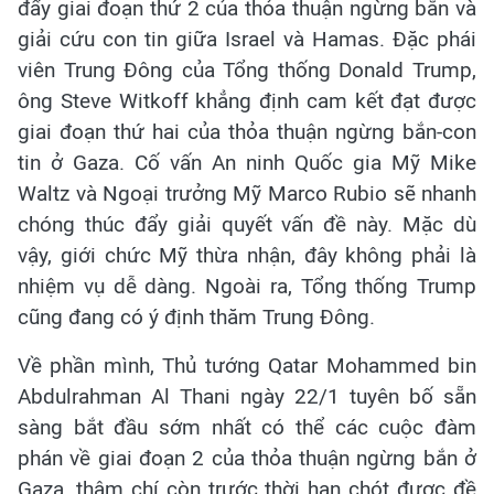
đẩy giai đoạn thứ 2 của thỏa thuận ngừng bắn và
giải cứu con tin giữa Israel và Hamas. Đặc phái
viên Trung Đông của Tổng thống Donald Trump,
ông Steve Witkoff khẳng định cam kết đạt được
giai đoạn thứ hai của thỏa thuận ngừng bắn-con
tin ở Gaza. Cố vấn An ninh Quốc gia Mỹ Mike
Waltz và Ngoại trưởng Mỹ Marco Rubio sẽ nhanh
chóng thúc đẩy giải quyết vấn đề này. Mặc dù
vậy, giới chức Mỹ thừa nhận, đây không phải là
nhiệm vụ dễ dàng. Ngoài ra, Tổng thống Trump
cũng đang có ý định thăm Trung Đông.
Về phần mình, Thủ tướng Qatar Mohammed bin
Abdulrahman Al Thani ngày 22/1 tuyên bố sẵn
sàng bắt đầu sớm nhất có thể các cuộc đàm
phán về giai đoạn 2 của thỏa thuận ngừng bắn ở
Gaza, thậm chí còn trước thời hạn chót được đề