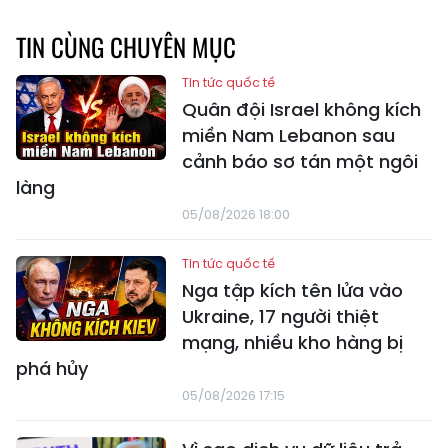
TIN CÙNG CHUYÊN MỤC
Tin tức quốc tế
Quân đội Israel không kích
miền Nam Lebanon sau
cảnh báo sơ tán một ngôi
làng
05/08/2026 18:00
Tin tức quốc tế
Nga tập kích tên lửa vào
Ukraine, 17 người thiệt
mạng, nhiều kho hàng bị
phá hủy
05/08/2026 17:15