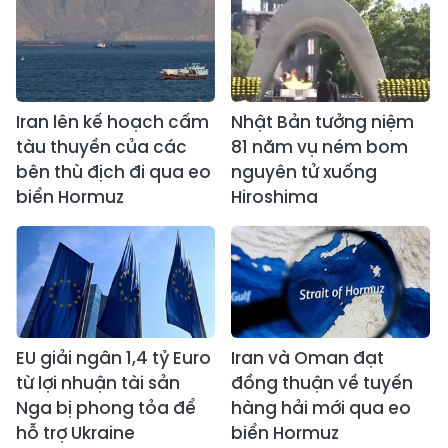
Iran lên kế hoạch cấm
Nhật Bản tưởng niệm
tàu thuyền của các
81 năm vụ ném bom
bên thù địch đi qua eo
nguyên tử xuống
biển Hormuz
Hiroshima
EU giải ngân 1,4 tỷ Euro
Iran và Oman đạt
từ lợi nhuận tài sản
đồng thuận về tuyến
Nga bị phong tỏa để
hàng hải mới qua eo
hỗ trợ Ukraine
biển Hormuz