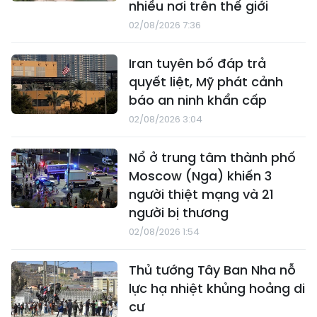
nhiều nơi trên thế giới
02/08/2026 7:36
Iran tuyên bố đáp trả
quyết liệt, Mỹ phát cảnh
báo an ninh khẩn cấp
02/08/2026 3:04
Nổ ở trung tâm thành phố
Moscow (Nga) khiến 3
người thiệt mạng và 21
người bị thương
02/08/2026 1:54
Thủ tướng Tây Ban Nha nỗ
lực hạ nhiệt khủng hoảng di
cư