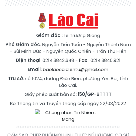
Giám đốc
: Lê Trường Giang
Phó Giám đốc
:
Nguyễn Tiến Tuấn
-
Nguyễn Thành Nam
-
Bùi Minh Đức
-
Nguyễn Quốc Chiến
-
Trần Thu Hiền
Điện thoại
: 0214.3842.648
- Fax
: 0214.3840.921
Email
:
baolaocaidientu@gmail.com
Trụ sở
: số 1024, đường Điện Biên, phường Yên Bái, tỉnh
Lào Cai.
Giấy phép xuất bản số:
150/GP-BTTTT
Bộ Thông tin và Truyền thông cấp ngày 22/03/2022
CẤM SAO CHÉP DƯỚI MỌI HÌNH THỨC NẾU KHÔNG CÓ SỰ