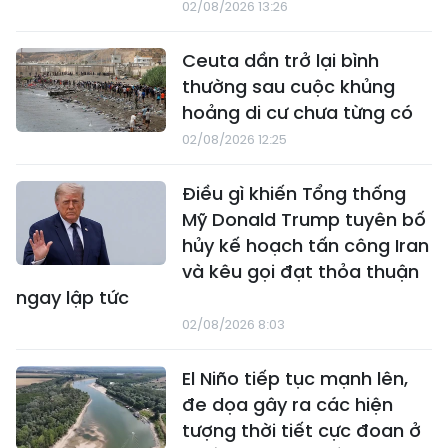
02/08/2026 13:26
Ceuta dần trở lại bình
thường sau cuộc khủng
hoảng di cư chưa từng có
02/08/2026 12:25
Điều gì khiến Tổng thống
Mỹ Donald Trump tuyên bố
hủy kế hoạch tấn công Iran
và kêu gọi đạt thỏa thuận
ngay lập tức
02/08/2026 8:03
El Niño tiếp tục mạnh lên,
đe dọa gây ra các hiện
tượng thời tiết cực đoan ở