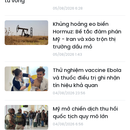
tử vong
05/08/2026 6:28
Khủng hoảng eo biển
Hormuz: Bế tắc đàm phán
Mỹ - Iran và xáo trộn thị
trường dầu mỏ
05/08/2026 1:43
Thử nghiệm vaccine Ebola
và thuốc điều trị ghi nhận
tín hiệu khả quan
04/08/2026 23:56
Mỹ mở chiến dịch thu hồi
quốc tịch quy mô lớn
04/08/2026 6:56