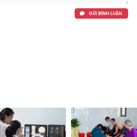
GỬI BÌNH LUẬN