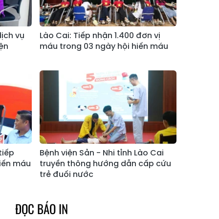
Xã Tả Phìn
Xã Cốc Lầu
Xã Bảo Nhai
Xã Bản Liền
dịch vụ
Lào Cai: Tiếp nhận 1.400 đơn vị
ện
máu trong 03 ngày hội hiến máu
Xã Bắc Hà
Xã Tả Củ Tỷ
Xã Lùng Phình
Xã Pha Long
Xã Mường
Xã Bản Lầu
Khương
Xã Cao Sơn
Xã Si Ma Cai
Xã Sín Chéng
Xã Nậm Xé
tiếp
Bệnh viện Sản - Nhi tỉnh Lào Cai
Xã Ngũ Chỉ
hiến máu
truyền thông hướng dẫn cấp cứu
Xã Chế Tạo
Sơn
trẻ đuối nước
Xã Lao Chải
Xã Nậm Có
ĐỌC BÁO IN
Xã Tà Xi Láng
Xã Cát Thịnh