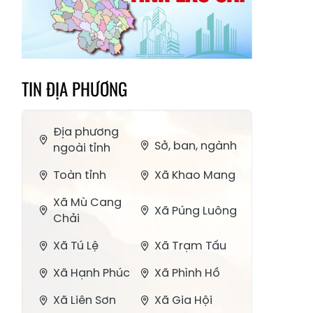
TIN ĐỊA PHƯƠNG
Địa phương
Sở, ban, ngành
ngoài tỉnh
Toàn tỉnh
Xã Khao Mang
Xã Mù Cang
Xã Púng Luông
Chải
Xã Tú Lệ
Xã Trạm Tấu
Xã Hạnh Phúc
Xã Phình Hồ
Xã Liên Sơn
Xã Gia Hội