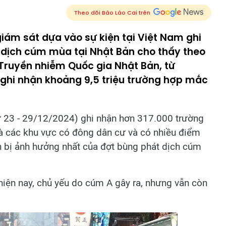
Theo dõi Báo Lào Cai trên
giám sát dựa vào sự kiện tại Việt Nam ghi
 dịch cúm mùa tại Nhật Bản cho thấy theo
 Truyền nhiễm Quốc gia Nhật Bản, từ
 ghi nhận khoảng 9,5 triệu trường hợp mắc
ừ 23 - 29/12/2024) ghi nhận hơn 317.000 trường
à các khu vực có đông dân cư và có nhiều điểm
àn bị ảnh hưởng nhất của đợt bùng phát dịch cúm
iện nay, chủ yếu do cúm A gây ra, nhưng vẫn còn