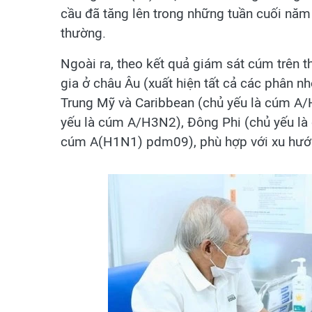
cầu đã tăng lên trong những tuần cuối nă
thường.
Ngoài ra, theo kết quả giám sát cúm trên 
gia ở châu Âu (xuất hiện tất cả các phân n
Trung Mỹ và Caribbean (chủ yếu là cúm A/H
yếu là cúm A/H3N2), Đông Phi (chủ yếu là 
cúm A(H1N1) pdm09), phù hợp với xu hướn