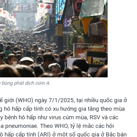
 bùng phát dịch cúm A.
hế giới (WHO) ngày 7/1/2025, tại nhiều quốc gia ở
g hô hấp cấp tính có xu hướng gia tăng theo mùa
ây bệnh hô hấp như virus cúm mùa, RSV và các
a pneumoniae. Theo WHO, tỷ lệ mắc các hội
ô hấp cấp tính (ARI) ở một số quốc gia ở Bắc bán