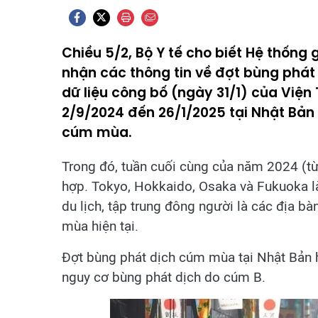
Chiều 5/2, Bộ Y tế cho biết Hệ thống 
nhận các thông tin về đợt bùng phát
dữ liệu công bố (ngày 31/1) của Viện
2/9/2024 đến 26/1/2025 tại Nhật Bản
cúm mùa.
Trong đó, tuần cuối cùng của năm 2024 (t
hợp. Tokyo, Hokkaido, Osaka và Fukuoka l
du lịch, tập trung đông người là các địa b
mùa hiện tại.
Đợt bùng phát dịch cúm mùa tại Nhật Bản h
nguy cơ bùng phát dịch do cúm B.