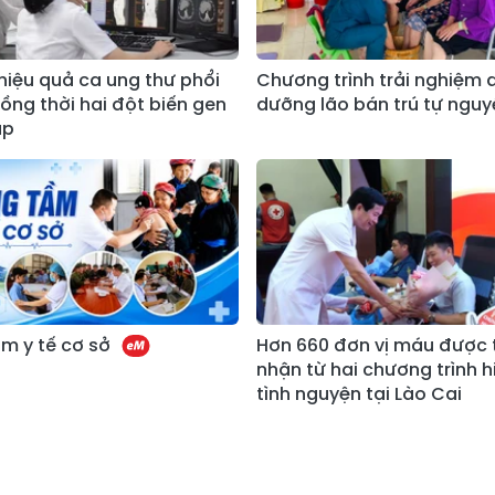
 hiệu quả ca ung thư phổi
Chương trình trải nghiệm 
ng thời hai đột biến gen
dưỡng lão bán trú tự nguy
ặp
m y tế cơ sở
Hơn 660 đơn vị máu được 
nhận từ hai chương trình 
tình nguyện tại Lào Cai