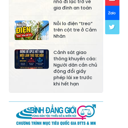
nhỏ đi lạc trở về
Xã Mường Lai
Xã Cảm Nhân
gia đình an toàn
Xã Yên Thành
Xã Thác Bà
Nỗi lo điện “treo”
Xã Yên Bình
Xã Bảo Ái
trên cột tre ở Cảm
Nhân
Xã Hưng
Xã Trấn Yên
Khánh
Cảnh sát giao
Xã Lương
thông khuyến cáo:
Xã Việt Hồng
Thịnh
Người dân cần chủ
động đổi giấy
Xã Quy Mông
Xã Cốc San
phép lái xe trước
khi hết hạn
Xã Hợp Thành
Xã Phong Hải
Xã Xuân
Xã Bảo Thắng
Quang
Xã Tằng Loỏng
Xã Gia Phú
Xã Mường
Xã Dền Sáng