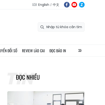
English
中文
UYỂN ĐỔI SỐ
REVIEW LÀO CAI
ĐỌC BÁO IN
ĐỌC NHIỀU