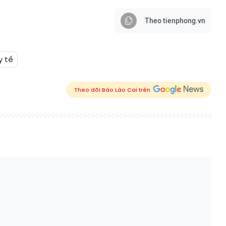
Theo tienphong.vn
y tế
Theo dõi Báo Lào Cai trên