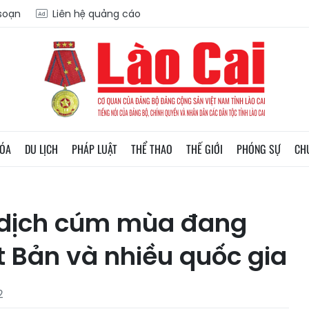
 soạn
Liên hệ quảng cáo
HÓA
DU LỊCH
PHÁP LUẬT
THỂ THAO
THẾ GIỚI
PHÓNG SỰ
CH
ề dịch cúm mùa đang
 Bản và nhiều quốc gia
2