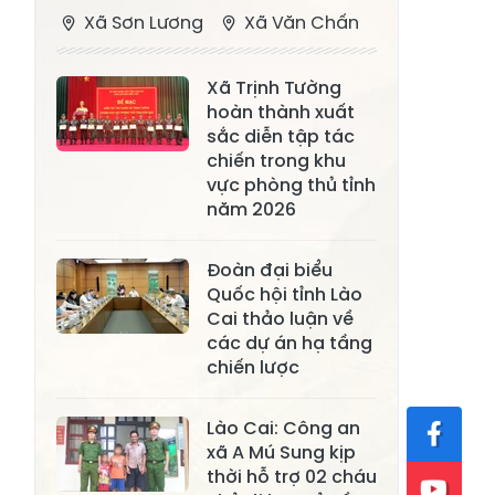
Xã Sơn Lương
Xã Văn Chấn
Xã Thượng
Xã Chấn Thịnh
Xã Trịnh Tường
Bằng La
hoàn thành xuất
Xã Phong Dụ
sắc diễn tập tác
Xã Nghĩa Tâm
Hạ
chiến trong khu
vực phòng thủ tỉnh
Xã Châu Quế
Xã Lâm Giang
năm 2026
Xã Đông
Xã Tân Hợp
Đoàn đại biểu
Cuông
Quốc hội tỉnh Lào
Xã Mậu A
Xã Xuân Ái
Cai thảo luận về
các dự án hạ tầng
Xã Lâm
chiến lược
Xã Mỏ Vàng
Thượng
Xã Lục Yên
Xã Tân Lĩnh
Lào Cai: Công an
xã A Mú Sung kịp
Xã Khánh Hòa
Xã Phúc Lợi
thời hỗ trợ 02 cháu