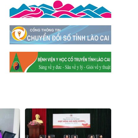
Hum
Xã Y Tý
Xã A Mú Sung
Xã Trịnh Tường
Xã Nậm Chày
Xã Bản Xèo
Xã Bát Xát
Xã Võ Lao
Xã Khánh Yên
Xã Văn Bàn
Xã Dương Quỳ
Xã Chiềng Ken
Xã Minh Lương
Xã Nậm Chảy
Xã Bảo Yên
Xã Nghĩa Đô
Xã Thượng Hà
Xã Xuân Hòa
Xã Phúc Khánh
Xã Bảo Hà
Xã Mường Bo
Xã Bản Hồ
Xã Tả Van