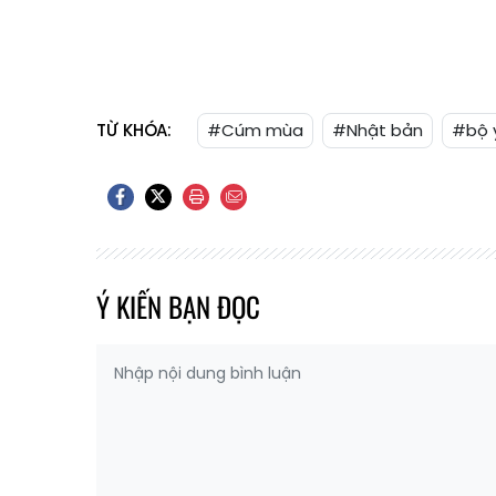
TỪ KHÓA:
#Cúm mùa
#Nhật bản
#bộ 
Ý KIẾN BẠN ĐỌC