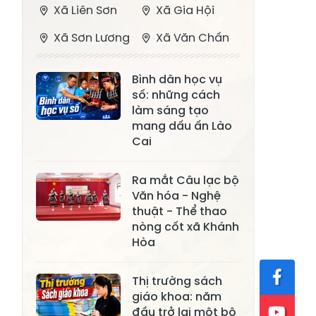
Xã Liên Sơn
Xã Gia Hội
Xã Sơn Lương
Xã Văn Chấn
Xã Thượng
Xã Chấn Thịnh
Bình dân học vụ
Bằng La
số: những cách
Xã Phong Dụ
làm sáng tạo
Xã Nghĩa Tâm
Hạ
mang dấu ấn Lào
Cai
Xã Châu Quế
Xã Lâm Giang
Xã Đông
Ra mắt Câu lạc bộ
Xã Tân Hợp
Văn hóa - Nghệ
Cuông
thuật - Thể thao
Xã Mậu A
Xã Xuân Ái
nòng cốt xã Khánh
Hòa
Xã Lâm
Xã Mỏ Vàng
Thượng
Thị trường sách
Xã Lục Yên
Xã Tân Lĩnh
giáo khoa: năm
đầu trở lại một bộ