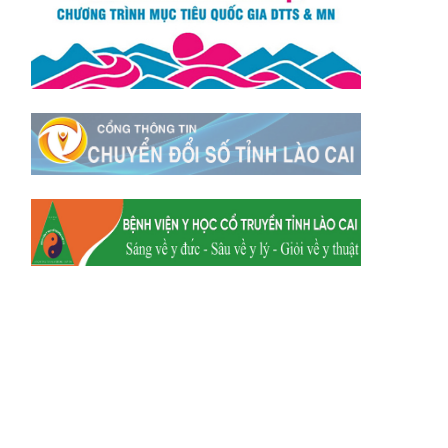
Xã Mường
Xã Dền Sáng
Hum
Xã Y Tý
Xã A Mú Sung
Xã Trịnh Tường
Xã Nậm Chày
Xã Bản Xèo
Xã Bát Xát
Xã Võ Lao
Xã Khánh Yên
Xã Văn Bàn
Xã Dương Quỳ
Xã Chiềng Ken
Xã Minh Lương
Xã Nậm Chảy
Xã Bảo Yên
Xã Nghĩa Đô
Xã Thượng Hà
Xã Xuân Hòa
Xã Phúc Khánh
Xã Bảo Hà
Xã Mường Bo