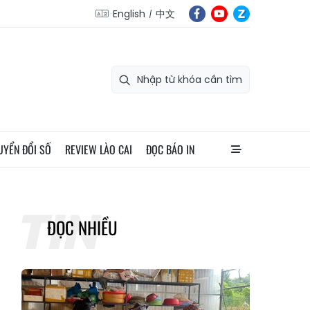
English
中文
UYỂN ĐỔI SỐ
REVIEW LÀO CAI
ĐỌC BÁO IN
ĐỌC NHIỀU