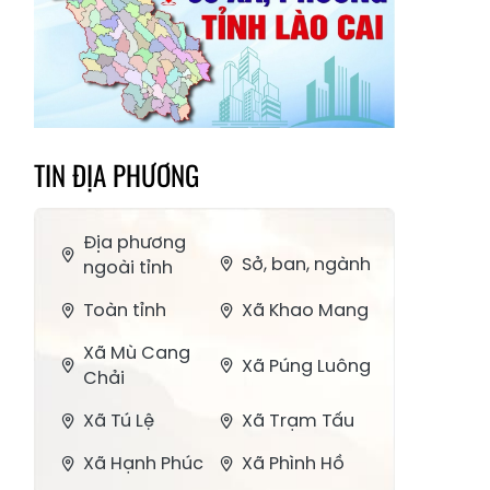
TIN ĐỊA PHƯƠNG
Địa phương
Sở, ban, ngành
ngoài tỉnh
Toàn tỉnh
Xã Khao Mang
Xã Mù Cang
Xã Púng Luông
Chải
Xã Tú Lệ
Xã Trạm Tấu
Xã Hạnh Phúc
Xã Phình Hồ