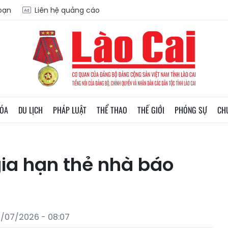
soạn
Liên hệ quảng cáo
HÓA
DU LỊCH
PHÁP LUẬT
THỂ THAO
THẾ GIỚI
PHÓNG SỰ
CH
gia hạn thẻ nhà báo
/07/2026 - 08:07