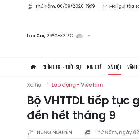
Thứ Năm, 06/08/2026, 19:19
Mail gửi tòa 
Lào Cai,
23°C-32.1°C
CHÍNH TRỊ - THỜI SỰ
KINH TẾ
XÃ HỘI
VĂN 
Xã hội
Lao động - Việc làm
Bộ VHTTDL tiếp tục 
đến hết tháng 9
HÙNG NGUYỄN
Thứ Năm, ngày 02