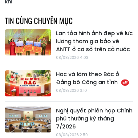
khí
TIN CÙNG CHUYÊN MỤC
Lan tỏa hình ảnh đẹp về lực
lượng tham gia bảo vệ
ANTT ở cơ sở trên cả nước
08/08/2026 4:03
Học và làm theo Bác ở
Đảng bộ Công an tỉnh
08/08/2026 3:10
Nghị quyết phiên họp Chính
phủ thường kỳ tháng
7/2026
08/08/2026 2:50