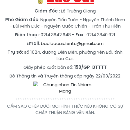
Giám đốc
: Lê Trường Giang
Phó Giám đốc
:
Nguyễn Tiến Tuấn
-
Nguyễn Thành Nam
-
Bùi Minh Đức
-
Nguyễn Quốc Chiến
-
Trần Thu Hiền
Điện thoại
: 0214.3842.648
- Fax
: 0214.3840.921
Email
:
baolaocaidientu@gmail.com
Trụ sở
: số 1024, đường Điện Biên, phường Yên Bái, tỉnh
Lào Cai.
Giấy phép xuất bản số:
150/GP-BTTTT
Bộ Thông tin và Truyền thông cấp ngày 22/03/2022
CẤM SAO CHÉP DƯỚI MỌI HÌNH THỨC NẾU KHÔNG CÓ SỰ
CHẤP THUẬN BẰNG VĂN BẢN.