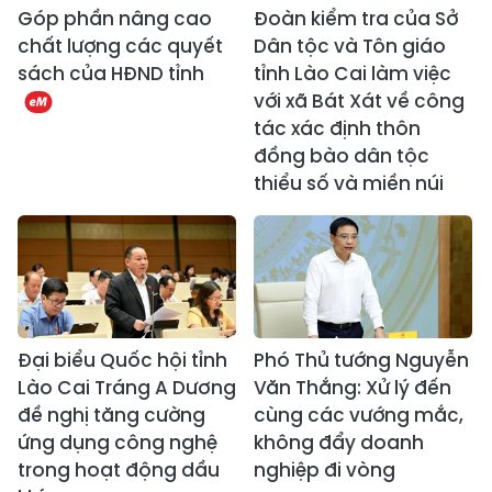
Góp phần nâng cao
Đoàn kiểm tra của Sở
chất lượng các quyết
Dân tộc và Tôn giáo
sách của HĐND tỉnh
tỉnh Lào Cai làm việc
với xã Bát Xát về công
tác xác định thôn
đồng bào dân tộc
thiểu số và miền núi
Đại biểu Quốc hội tỉnh
Phó Thủ tướng Nguyễn
Lào Cai Tráng A Dương
Văn Thắng: Xử lý đến
đề nghị tăng cường
cùng các vướng mắc,
ứng dụng công nghệ
không đẩy doanh
trong hoạt động dầu
nghiệp đi vòng