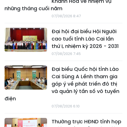
Khánh Hòa về nhiệm vụ
những tháng cuối năm
07/08/2026 8:47
Đại hội đại biểu Hội Người
cao tuổi tỉnh Lào Cai lần
thứ I, nhiệm kỳ 2026 - 2031
07/08/2026 7:45
Đại biểu Quốc hội tỉnh Lào
Cai Sùng A Lềnh tham gia
góp ý về phát triển đô thị
và quản lý tần số vô tuyến
điện
07/08/2026 6:10
Thường trực HĐND tỉnh họp