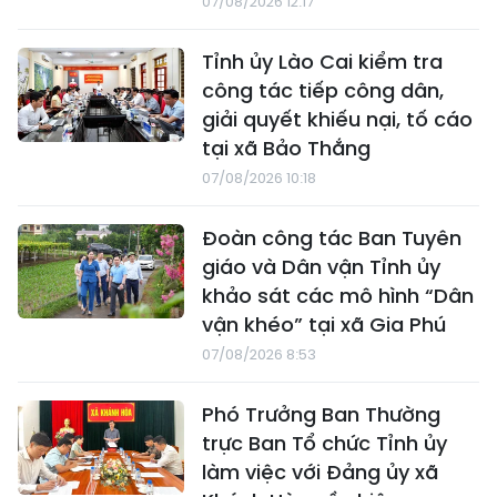
07/08/2026 12:17
Tỉnh ủy Lào Cai kiểm tra
công tác tiếp công dân,
giải quyết khiếu nại, tố cáo
tại xã Bảo Thắng
07/08/2026 10:18
Đoàn công tác Ban Tuyên
giáo và Dân vận Tỉnh ủy
khảo sát các mô hình “Dân
vận khéo” tại xã Gia Phú
07/08/2026 8:53
Phó Trưởng Ban Thường
trực Ban Tổ chức Tỉnh ủy
làm việc với Đảng ủy xã