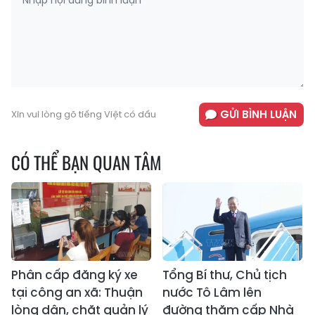
GỬI BÌNH LUẬN
Xin vui lòng gõ tiếng Việt có dấu
CÓ THỂ BẠN QUAN TÂM
Phân cấp đăng ký xe
Tổng Bí thư, Chủ tịch
tại công an xã: Thuận
nước Tô Lâm lên
lòng dân, chặt quản lý
đường thăm cấp Nhà