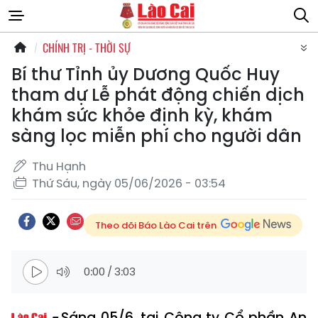
CHÍNH TRỊ - THỜI SỰ
Bí thư Tỉnh ủy Dương Quốc Huy
tham dự Lễ phát động chiến dịch
khám sức khỏe định kỳ, khám
sàng lọc miễn phí cho người dân
Thu Hạnh
Thứ Sáu, ngày 05/06/2026 - 03:54
Theo dõi Báo Lào Cai trên
0:00
/
3:03
Sáng 05/6, tại Công ty Cổ phần An