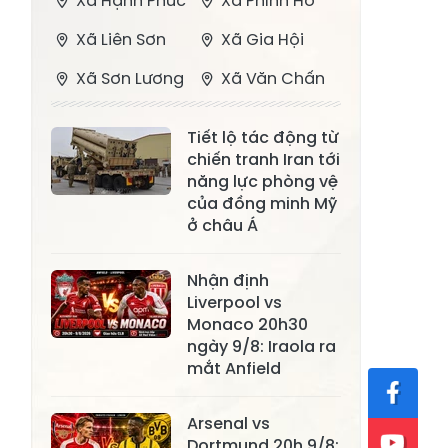
Xã Hạnh Phúc
Xã Phình Hồ
Xã Liên Sơn
Xã Gia Hội
Xã Sơn Lương
Xã Văn Chấn
Xã Thượng
Xã Chấn Thịnh
Tiết lộ tác động từ
Bằng La
chiến tranh Iran tới
Xã Phong Dụ
năng lực phòng vệ
Xã Nghĩa Tâm
Hạ
của đồng minh Mỹ
ở châu Á
Xã Châu Quế
Xã Lâm Giang
Xã Đông
Nhận định
Xã Tân Hợp
Liverpool vs
Cuông
Monaco 20h30
Xã Mậu A
Xã Xuân Ái
ngày 9/8: Iraola ra
mắt Anfield
Xã Lâm
Xã Mỏ Vàng
Thượng
Arsenal vs
Xã Lục Yên
Xã Tân Lĩnh
Dortmund 20h 9/8: