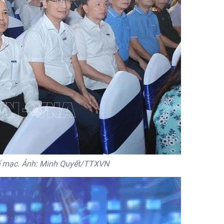
bế mạc. Ảnh: Minh Quyết/TTXVN