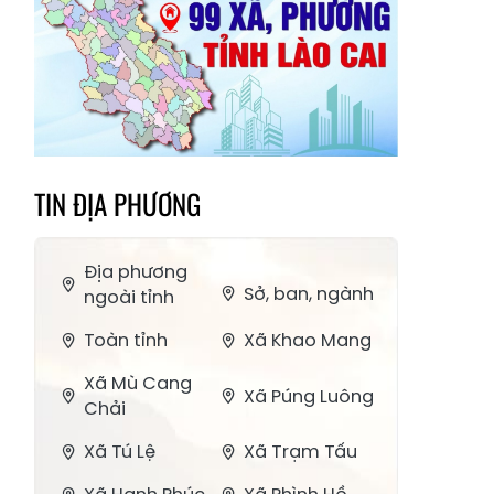
TIN ĐỊA PHƯƠNG
Địa phương
Sở, ban, ngành
ngoài tỉnh
Toàn tỉnh
Xã Khao Mang
Xã Mù Cang
Xã Púng Luông
Chải
Xã Tú Lệ
Xã Trạm Tấu