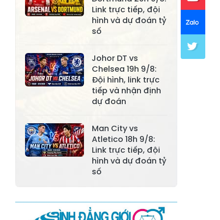
Link trực tiếp, đội
Xã Khánh Hòa
Xã Phúc Lợi
hình và dự đoán tỷ
số
Xã Mường Lai
Xã Cảm Nhân
Xã Yên Thành
Xã Thác Bà
Johor DT vs
Chelsea 19h 9/8:
Xã Yên Bình
Xã Bảo Ái
Đội hình, link trực
tiếp và nhận định
Xã Hưng
Xã Trấn Yên
dự đoán
Khánh
Xã Lương
Man City vs
Xã Việt Hồng
Thịnh
Atletico 18h 9/8:
Link trực tiếp, đội
Xã Quy Mông
Xã Cốc San
hình và dự đoán tỷ
số
Xã Hợp Thành
Xã Phong Hải
Xã Xuân
Xã Bảo Thắng
Quang