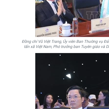
Đồng chí Vũ Việt Trang, Ủy viên Ban Thường vụ Đ
tấn xã Việt Nam, Phó trưởng ban Tuyên giáo và 