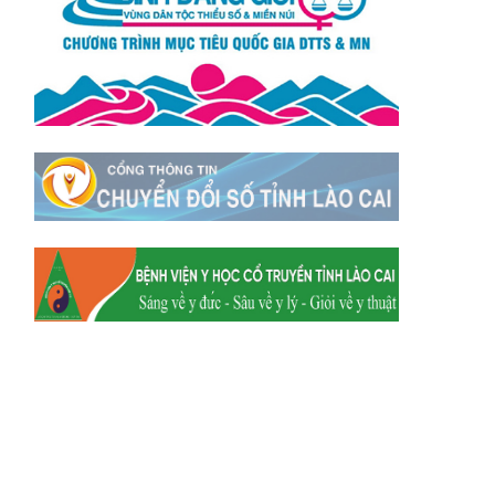
Xã Tằng Loỏng
Xã Gia Phú
Xã Mường
Xã Dền Sáng
Hum
Xã Y Tý
Xã A Mú Sung
Xã Trịnh Tường
Xã Nậm Chày
Xã Bản Xèo
Xã Bát Xát
Xã Võ Lao
Xã Khánh Yên
Xã Văn Bàn
Xã Dương Quỳ
Xã Chiềng Ken
Xã Minh Lương
Xã Nậm Chảy
Xã Bảo Yên
Xã Nghĩa Đô
Xã Thượng Hà
Xã Xuân Hòa
Xã Phúc Khánh