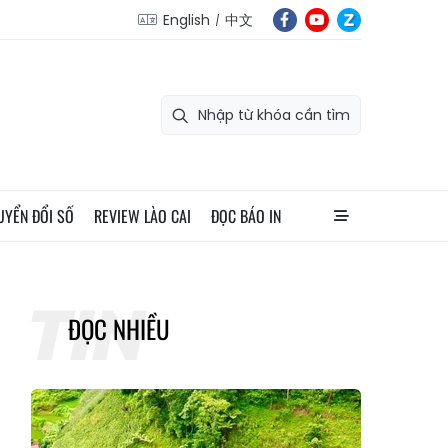
English
中文
UYỂN ĐỔI SỐ
REVIEW LÀO CAI
ĐỌC BÁO IN
ĐỌC NHIỀU