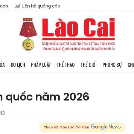
soạn
Liên hệ quảng cáo
HÓA
DU LỊCH
PHÁP LUẬT
THỂ THAO
THẾ GIỚI
PHÓNG SỰ
CH
n quốc năm 2026
:13
Theo dõi Báo Lào Cai trên