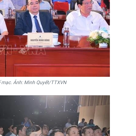
bế mạc. Ảnh: Minh Quyết/TTXVN