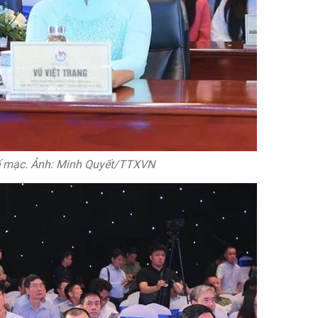
bế mạc. Ảnh: Minh Quyết/TTXVN