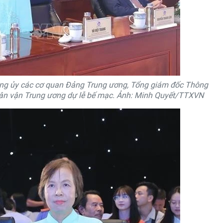
ảng ủy các cơ quan Đảng Trung ương, Tổng giám đốc Thông
Dân vận Trung ương dự lễ bế mạc. Ảnh: Minh Quyết/TTXVN