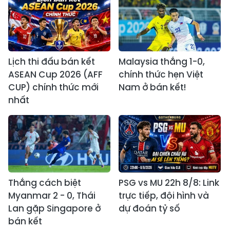
Lịch thi đấu bán kết
Malaysia thắng 1-0,
ASEAN Cup 2026 (AFF
chính thức hẹn Việt
CUP) chính thức mới
Nam ở bán kết!
nhất
Thắng cách biệt
PSG vs MU 22h 8/8: Link
Myanmar 2 - 0, Thái
trực tiếp, đội hình và
Lan gặp Singapore ở
dự đoán tỷ số
bán kết