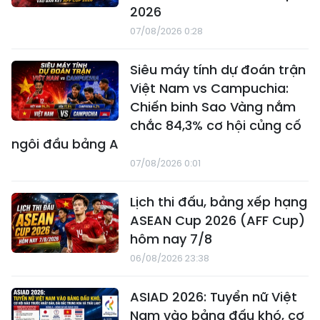
2026
07/08/2026 0:28
Siêu máy tính dự đoán trận
Việt Nam vs Campuchia:
Chiến binh Sao Vàng nắm
chắc 84,3% cơ hội củng cố
ngôi đầu bảng A
07/08/2026 0:01
Lịch thi đấu, bảng xếp hạng
ASEAN Cup 2026 (AFF Cup)
hôm nay 7/8
06/08/2026 23:38
ASIAD 2026: Tuyển nữ Việt
Nam vào bảng đấu khó, cơ