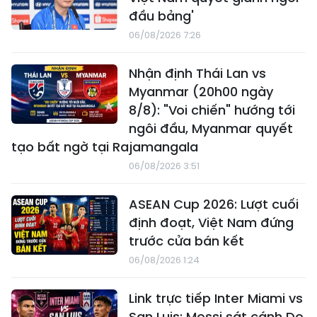
đầu bảng'
06/08/2026 7:26
Nhận định Thái Lan vs
Myanmar (20h00 ngày
8/8): "Voi chiến" hướng tới
ngôi đầu, Myanmar quyết
tạo bất ngờ tại Rajamangala
06/08/2026 3:51
ASEAN Cup 2026: Lượt cuối
định đoạt, Việt Nam đứng
trước cửa bán kết
06/08/2026 1:24
Link trực tiếp Inter Miami vs
San Luis: Messi sát cánh De