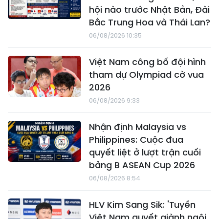
hội nào trước Nhật Bản, Đài
Bắc Trung Hoa và Thái Lan?
06/08/2026 10:35
Việt Nam công bố đội hình
tham dự Olympiad cờ vua
2026
06/08/2026 9:33
Nhận định Malaysia vs
Philippines: Cuộc đua
quyết liệt ở lượt trận cuối
bảng B ASEAN Cup 2026
06/08/2026 8:54
HLV Kim Sang Sik: 'Tuyển
Việt Nam quyết giành ngôi