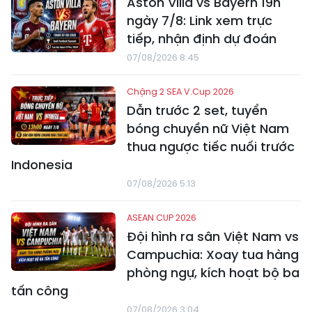
Aston Villa vs Bayern 19h
ngày 7/8: Link xem trực
tiếp, nhận định dự đoán
07/08/2026 8:45
Chặng 2 SEA V.Cup 2026
Dẫn trước 2 set, tuyển
bóng chuyền nữ Việt Nam
thua ngược tiếc nuối trước
Indonesia
07/08/2026 5:13
ASEAN CUP 2026
Đội hình ra sân Việt Nam vs
Campuchia: Xoay tua hàng
phòng ngự, kích hoạt bộ ba
tấn công
07/08/2026 3:04