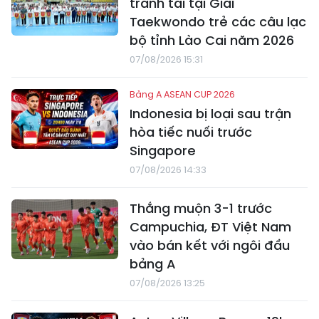
tranh tài tại Giải
Taekwondo trẻ các câu lạc
bộ tỉnh Lào Cai năm 2026
07/08/2026 15:31
Bảng A ASEAN CUP 2026
Indonesia bị loại sau trận
hòa tiếc nuối trước
Singapore
07/08/2026 14:33
Thắng muộn 3-1 trước
Campuchia, ĐT Việt Nam
vào bán kết với ngôi đầu
bảng A
07/08/2026 13:25