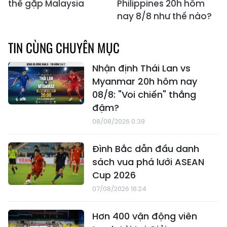
thể gặp Malaysia
Philippines 20h hôm
nay 8/8 như thế nào?
TIN CÙNG CHUYÊN MỤC
Nhận định Thái Lan vs
Myanmar 20h hôm nay
08/8: "Voi chiến" thắng
đậm?
08/08/2026 0:39
Đình Bắc dẫn đầu danh
sách vua phá lưới ASEAN
Cup 2026
07/08/2026 16:24
Hơn 400 vận động viên