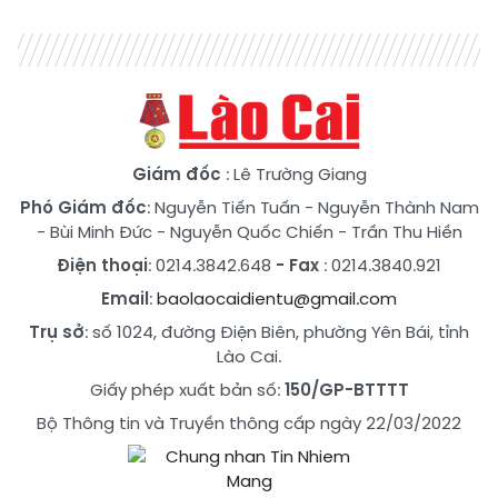
Giám đốc
: Lê Trường Giang
Phó Giám đốc
:
Nguyễn Tiến Tuấn
-
Nguyễn Thành Nam
-
Bùi Minh Đức
-
Nguyễn Quốc Chiến
-
Trần Thu Hiền
Điện thoại
: 0214.3842.648
- Fax
: 0214.3840.921
Email
:
baolaocaidientu@gmail.com
Trụ sở
: số 1024, đường Điện Biên, phường Yên Bái, tỉnh
Lào Cai.
Giấy phép xuất bản số:
150/GP-BTTTT
Bộ Thông tin và Truyền thông cấp ngày 22/03/2022