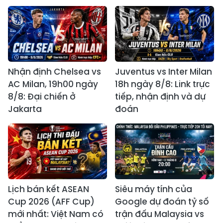
Nhận định Chelsea vs
Juventus vs Inter Milan
AC Milan, 19h00 ngày
18h ngày 8/8: Link trực
8/8: Đại chiến ở
tiếp, nhận định và dự
Jakarta
đoán
Lịch bán kết ASEAN
Siêu máy tính của
Cup 2026 (AFF Cup)
Google dự đoán tỷ số
mới nhất: Việt Nam có
trận đấu Malaysia vs