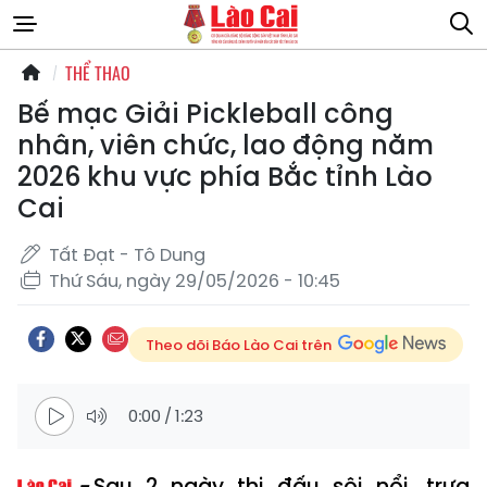
THỂ THAO
Bế mạc Giải Pickleball công
nhân, viên chức, lao động năm
2026 khu vực phía Bắc tỉnh Lào
Cai
Tất Đạt - Tô Dung
Thứ Sáu, ngày 29/05/2026 - 10:45
Theo dõi Báo Lào Cai trên
0:00
/
1:23
Sau 2 ngày thi đấu sôi nổi, trưa