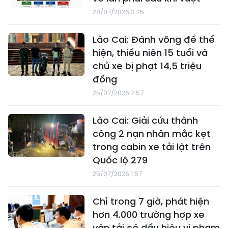
28/07/2026 3:25
Lào Cai: Đánh võng để thể
hiện, thiếu niên 15 tuổi và
chủ xe bị phạt 14,5 triệu
đồng
25/07/2026 7:57
Lào Cai: Giải cứu thành
công 2 nạn nhân mắc kẹt
trong cabin xe tải lật trên
Quốc lộ 279
25/07/2026 1:57
Chỉ trong 7 giờ, phát hiện
hơn 4.000 trường hợp xe
vận tải có dấu hiệu vi phạm