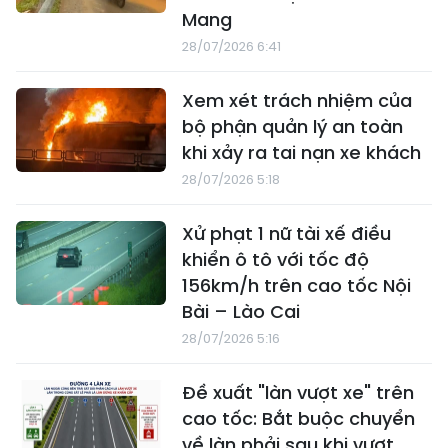
Mang
28/07/2026 6:41
Xem xét trách nhiệm của
bộ phận quản lý an toàn
khi xảy ra tai nạn xe khách
28/07/2026 5:18
Xử phạt 1 nữ tài xế điều
khiển ô tô với tốc độ
156km/h trên cao tốc Nội
Bài – Lào Cai
28/07/2026 5:16
Đề xuất "làn vượt xe" trên
cao tốc: Bắt buộc chuyển
về làn phải sau khi vượt