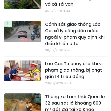
và xã Tả Van
31/07/2026 4:33
Cảnh sát giao thông Lào
Cai xử lý công dân nước
ngoài vi phạm quy định khi
điều khiển ô tô
30/07/2026 5:42
Lào Cai: Tự quay clip khi vi
phạm giao thông, bị phạt
gần 14 triệu đồng
28/07/2026 19:54
Thông xe tạm thời Quốc lộ
32 sau sạt lở khoảng 800
m³ đất đá tại xã Khao