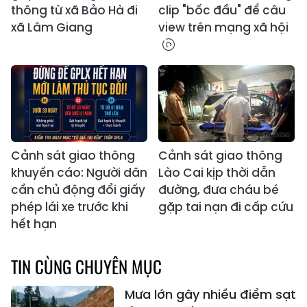
thông từ xã Bảo Hà đi
clip "bốc đầu" để câu
xã Lâm Giang
view trên mạng xã hội
Cảnh sát giao thông
Cảnh sát giao thông
khuyến cáo: Người dân
Lào Cai kịp thời dẫn
cần chủ động đổi giấy
đường, đưa cháu bé
phép lái xe trước khi
gặp tai nạn đi cấp cứu
hết hạn
TIN CÙNG CHUYÊN MỤC
Mưa lớn gây nhiều điểm sạt