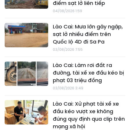
điểm sạt lở liên tiếp
04/08/2026 1:59
Lào Cai: Mưa lớn gây ngập,
sạt lở nhiều điểm trên
Quốc lộ 4D đi Sa Pa
03/08/2026 7:55
Lào Cai: Làm rơi đất ra
đường, tài xế xe đầu kéo bị
phạt 03 triệu đồng
03/08/2026 3:49
Lào Cai: Xử phạt tài xế xe
đầu kéo vượt xe không
đúng quy định qua clip trên
mạng xã hội