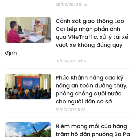
02/08/2026 10:15
Cảnh sát giao thông Lào
Cai tiếp nhận phản ánh
qua VNeTraffic, xử lý tài xế
vượt xe không đúng quy
định
31/07/2026 9:56
Phúc Khánh nâng cao kỹ
năng an toàn đường thủy,
phòng chống đuối nước
cho người dân cơ sở
31/07/2026 5:23
Niềm mong mỏi của hàng
trăm hộ dân phường Sa Pa