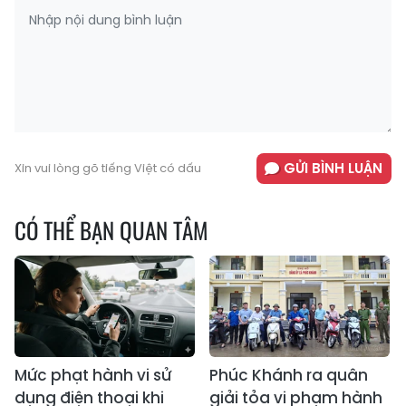
GỬI BÌNH LUẬN
Xin vui lòng gõ tiếng Việt có dấu
CÓ THỂ BẠN QUAN TÂM
Mức phạt hành vi sử
Phúc Khánh ra quân
dụng điện thoại khi
giải tỏa vi phạm hành