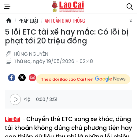
PHÁP LUẬT
AN TOÀN GIAO THÔNG
5 lỗi ETC tài xế hay mắc: Có lỗi bị
phạt tới 20 triệu đồng
HÙNG NGUYỄN
Thứ Ba, ngày 19/05/2026 - 02:48
Theo dõi Báo Lào Cai trên
0:00
/
3:51
Chuyển thẻ ETC sang xe khác, dùng
tài khoản không đúng chủ phương tiện hay
can thiệp dữ liệu thu phí là những lỗi nhiều