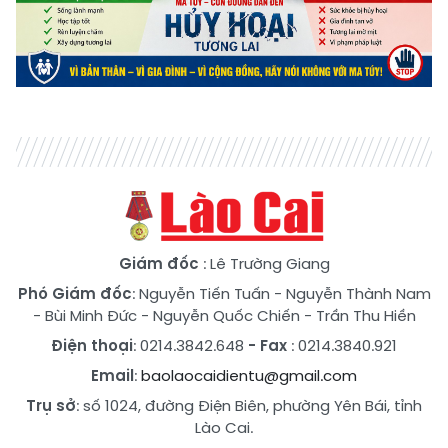
Giám đốc
: Lê Trường Giang
Phó Giám đốc
:
Nguyễn Tiến Tuấn
-
Nguyễn Thành Nam
-
Bùi Minh Đức
-
Nguyễn Quốc Chiến
-
Trần Thu Hiền
Điện thoại
: 0214.3842.648
- Fax
: 0214.3840.921
Email
:
baolaocaidientu@gmail.com
Trụ sở
: số 1024, đường Điện Biên, phường Yên Bái, tỉnh
Lào Cai.