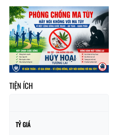
Hum
Xã Y Tý
Xã A Mú Sung
Xã Trịnh Tường
Xã Nậm Chày
Xã Bản Xèo
Xã Bát Xát
Xã Võ Lao
Xã Khánh Yên
Xã Văn Bàn
Xã Dương Quỳ
Xã Chiềng Ken
Xã Minh Lương
TIỆN ÍCH
Xã Nậm Chảy
Xã Bảo Yên
Xã Nghĩa Đô
Xã Thượng Hà
Xã Xuân Hòa
Xã Phúc Khánh
Xã Bảo Hà
Xã Mường Bo
TỶ GIÁ
Xã Bản Hồ
Xã Tả Van