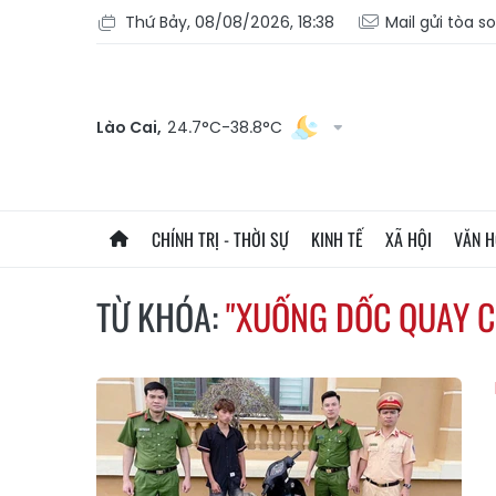
Thứ Bảy, 08/08/2026, 18:38
Mail gửi tòa s
Lào Cai,
24.7°C-38.8°C
CHÍNH TRỊ - THỜI SỰ
KINH TẾ
XÃ HỘI
VĂN 
TỪ KHÓA:
"XUỐNG DỐC QUAY C