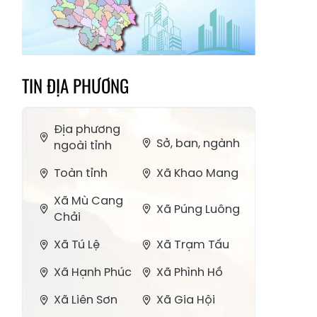
TIN ĐỊA PHƯƠNG
Địa phương
Sở, ban, ngành
ngoài tỉnh
Toàn tỉnh
Xã Khao Mang
Xã Mù Cang
Xã Púng Luông
Chải
Xã Tú Lệ
Xã Trạm Tấu
Xã Hạnh Phúc
Xã Phình Hồ
Xã Liên Sơn
Xã Gia Hội