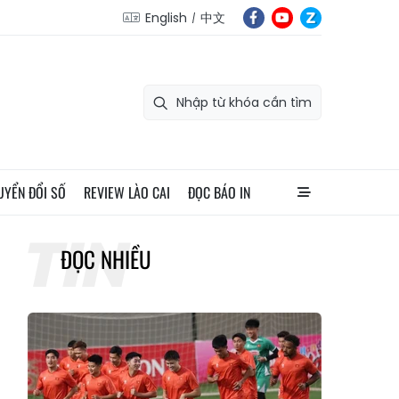
English
中文
UYỂN ĐỔI SỐ
REVIEW LÀO CAI
ĐỌC BÁO IN
ĐỌC NHIỀU