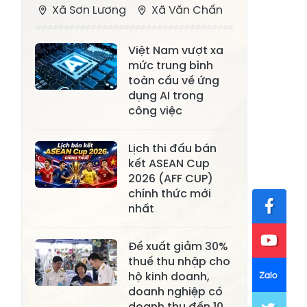
Xã Sơn Lương
Xã Văn Chấn
Xã Thượng
Xã Chấn Thịnh
Việt Nam vượt xa
Bằng La
mức trung bình
Xã Phong Dụ
toàn cầu về ứng
Xã Nghĩa Tâm
Hạ
dụng AI trong
công việc
Xã Châu Quế
Xã Lâm Giang
Xã Đông
Lịch thi đấu bán
Xã Tân Hợp
kết ASEAN Cup
Cuông
2026 (AFF CUP)
Xã Mậu A
Xã Xuân Ái
chính thức mới
nhất
Xã Lâm
Xã Mỏ Vàng
Thượng
Đề xuất giảm 30%
Xã Lục Yên
Xã Tân Lĩnh
thuế thu nhập cho
hộ kinh doanh,
Xã Khánh Hòa
Xã Phúc Lợi
doanh nghiệp có
doanh thu đến 10