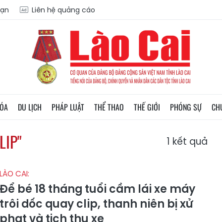
oạn
Liên hệ quảng cáo
HÓA
DU LỊCH
PHÁP LUẬT
THỂ THAO
THẾ GIỚI
PHÓNG SỰ
CH
LIP"
1
kết quả
LÀO CAI:
Để bé 18 tháng tuổi cầm lái xe máy
trôi dốc quay clip, thanh niên bị xử
phạt và tịch thu xe