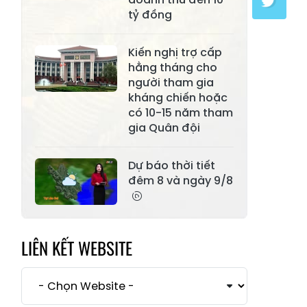
Xã Mường Lai
Xã Cảm Nhân
tỷ đồng
Xã Yên Thành
Xã Thác Bà
Kiến nghị trợ cấp
Xã Yên Bình
Xã Bảo Ái
hằng tháng cho
người tham gia
Xã Hưng
Xã Trấn Yên
kháng chiến hoặc
Khánh
có 10-15 năm tham
gia Quân đội
Xã Lương
Xã Việt Hồng
Thịnh
Dự báo thời tiết
Xã Quy Mông
Xã Cốc San
đêm 8 và ngày 9/8
Xã Hợp Thành
Xã Phong Hải
Xã Xuân
Xã Bảo Thắng
Quang
LIÊN KẾT WEBSITE
Xã Tằng Loỏng
Xã Gia Phú
Xã Mường
Xã Dền Sáng