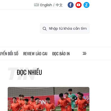
English
中文
UYỂN ĐỔI SỐ
REVIEW LÀO CAI
ĐỌC BÁO IN
ĐỌC NHIỀU