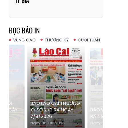
TỶ GIÁ
Xã Bản Hồ
Xã Tả Van
Xã Tả Phìn
Xã Cốc Lầu
Xã Bảo Nhai
Xã Bản Liền
ĐỌC BÁO IN
Xã Bắc Hà
Xã Tả Củ Tỷ
VÙNG CAO
THƯỜNG KỲ
CUỐI TUẦN
Xã Lùng Phình
Xã Pha Long
Xã Mường
Xã Bản Lầu
Khương
Xã Cao Sơn
Xã Si Ma Cai
Xã Sín Chéng
Xã Nậm Xé
Xã Ngũ Chỉ
Xã Chế Tạo
Sơn
 CUỐI
BÁO LÀO CAI THƯỜNG
RA NGÀY
KỲ SỐ 272 RA NGÀY
BÁO VÙNG CAO 
Xã Lao Chải
Xã Nậm Có
7/8/2026
RA NGÀY 9/8/20
26
Ngày 06-08-2026
Ngày 07-08-2026
Xã Tà Xi Láng
Xã Cát Thịnh