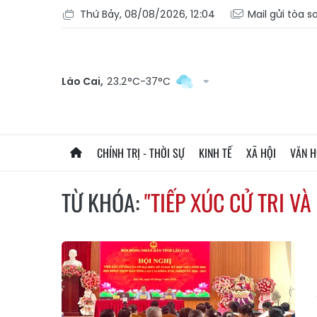
Thứ Bảy, 08/08/2026, 12:04
Mail gửi tòa s
Lào Cai,
23.2°C-37°C
CHÍNH TRỊ - THỜI SỰ
KINH TẾ
XÃ HỘI
VĂN 
TỪ KHÓA:
"TIẾP XÚC CỬ TRI V