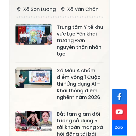
Xã Sơn Lương
Xã Văn Chấn
Xã Thượng
Xã Chấn Thịnh
Trung tâm Y tế khu
Bằng La
vực Lục Yên khai
Xã Phong Dụ
trương Đơn
Xã Nghĩa Tâm
Hạ
nguyên thận nhân
tạo
Xã Châu Quế
Xã Lâm Giang
Xã Đông
Xã Mậu A chấm
Xã Tân Hợp
điểm vòng 1 Cuộc
Cuông
thi “Ứng dụng AI -
Xã Mậu A
Xã Xuân Ái
Khai thông điểm
nghẽn” năm 2026
Xã Lâm
Xã Mỏ Vàng
Thượng
Bắt tạm giam đối
Xã Lục Yên
Xã Tân Lĩnh
tượng sử dụng 5
tài khoản mạng xã
Xã Khánh Hòa
Xã Phúc Lợi
hội đăng tải bài