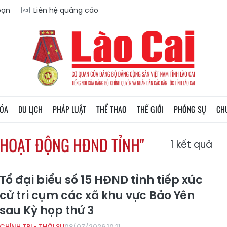
oạn
Liên hệ quảng cáo
HÓA
DU LỊCH
PHÁP LUẬT
THỂ THAO
THẾ GIỚI
PHÓNG SỰ
CH
À HOẠT ĐỘNG HĐND TỈNH"
1
kết quả
Tổ đại biểu số 15 HĐND tỉnh tiếp xúc
cử tri cụm các xã khu vực Bảo Yên
sau Kỳ họp thứ 3
CHÍNH TRỊ - THỜI SỰ
08/07/2026 10:11