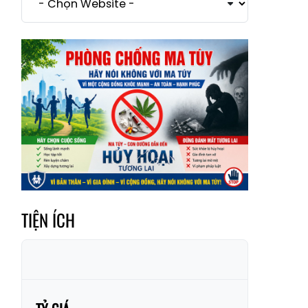
Xã Dền Sáng
Hum
Xã Y Tý
Xã A Mú Sung
Xã Trịnh Tường
Xã Nậm Chày
Xã Bản Xèo
Xã Bát Xát
Xã Võ Lao
Xã Khánh Yên
Xã Văn Bàn
Xã Dương Quỳ
Xã Chiềng Ken
Xã Minh Lương
Xã Nậm Chảy
Xã Bảo Yên
TIỆN ÍCH
Xã Nghĩa Đô
Xã Thượng Hà
Xã Xuân Hòa
Xã Phúc Khánh
Xã Bảo Hà
Xã Mường Bo