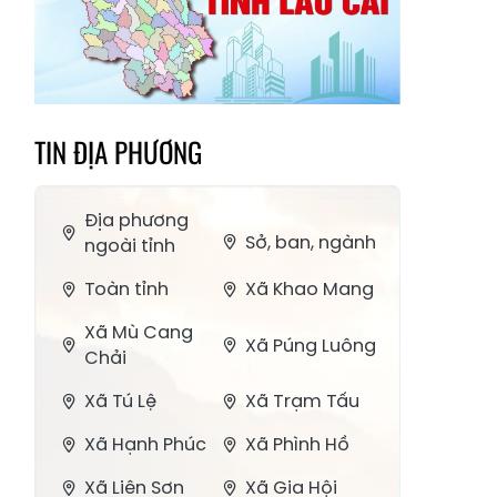
TIN ĐỊA PHƯƠNG
Địa phương
Sở, ban, ngành
ngoài tỉnh
Toàn tỉnh
Xã Khao Mang
Xã Mù Cang
Xã Púng Luông
Chải
Xã Tú Lệ
Xã Trạm Tấu
Xã Hạnh Phúc
Xã Phình Hồ
Xã Liên Sơn
Xã Gia Hội