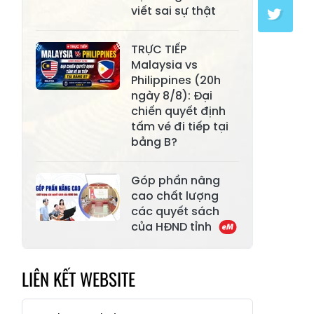
viết sai sự thật
Xã Mường Lai
Xã Cảm Nhân
Xã Yên Thành
Xã Thác Bà
TRỰC TIẾP
Malaysia vs
Xã Yên Bình
Xã Bảo Ái
Philippines (20h
ngày 8/8): Đại
Xã Hưng
Xã Trấn Yên
chiến quyết định
Khánh
tấm vé đi tiếp tại
bảng B?
Xã Lương
Xã Việt Hồng
Thịnh
Góp phần nâng
Xã Quy Mông
Xã Cốc San
cao chất lượng
các quyết sách
Xã Hợp Thành
Xã Phong Hải
của HĐND tỉnh
Xã Xuân
Xã Bảo Thắng
Quang
LIÊN KẾT WEBSITE
Xã Tằng Loỏng
Xã Gia Phú
Xã Mường