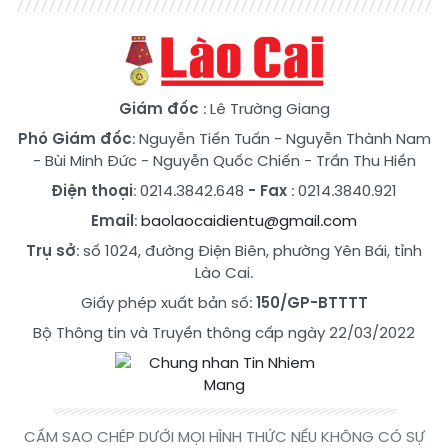
Giám đốc
: Lê Trường Giang
Phó Giám đốc
:
Nguyễn Tiến Tuấn
-
Nguyễn Thành Nam
-
Bùi Minh Đức
-
Nguyễn Quốc Chiến
-
Trần Thu Hiền
Điện thoại
: 0214.3842.648
- Fax
: 0214.3840.921
Email
:
baolaocaidientu@gmail.com
Trụ sở
: số 1024, đường Điện Biên, phường Yên Bái, tỉnh
Lào Cai.
Giấy phép xuất bản số:
150/GP-BTTTT
Bộ Thông tin và Truyền thông cấp ngày 22/03/2022
CẤM SAO CHÉP DƯỚI MỌI HÌNH THỨC NẾU KHÔNG CÓ SỰ